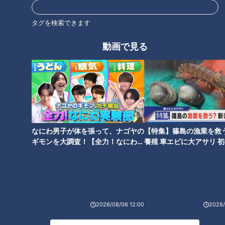
2026/06/09 06:05
2026/06/02 06:05
タグを検索できます
アナ出演
なるほど
アナ出演
せつない
動画で見る
ＣＢＣ瀧川幸樹アナ、25歳
ＣＢＣ瀧川幸樹アナが筋ト
の誕生日にサッカー人生を
レを続ける理由とは？誰で
振り返りまさかの謝罪
もできるダイエット法も伝
RadiChubu（ラジチュー
RadiChubu（ラジチュー
授
ブ）
ブ）
アナののびしろ
アナののびしろ
なにわ男子が体を張って、ナゴヤの
【特集】篠島の漁業を救
2026/05/26 06:05
2026/05/19 06:05
ギモンを大調査！【全力！なにわ実
養殖 車エビに大アサリ 
験部～ナゴヤのギモン、ガチ検証
【newsX】
アナ出演
なるほど
アナ出演
健康
～】
2026/08/06 12:00
2026/
「絶対いいやつじゃん」Ｃ
「整う次元じゃない」ＣＢ