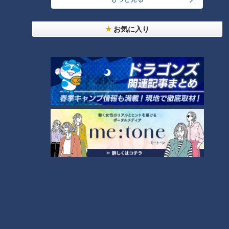
ＣＢＣ小川実桜アナ、呪術
お気に入り
廻戦展で見つけた五条悟
ＣＢＣ松本道弥アナ「じゃ
の"青春の断片"に胸が苦し
んけん強い」宣言の代償…春
い
祭り福引きで大波乱
RadiChubu（ラジチュー
RadiChubu（ラジチュー
ブ）
ブ）
アナののびしろ
アナののびしろ
2026/04/07 06:05
2026/03/23 06:06
アナ出演
なるほど
アナ出演
なるほど
大谷翔平選手の満塁弾を東
「テンパる」も「リーチ」
京ドームで目撃！ＣＢＣ中
も実は…ＣＢＣ佐藤楠大アナ
村彩賀アナのWBC観戦記
の麻雀クイズ
RadiChubu（ラジチュー
RadiChubu（ラジチュー
ブ）
ブ）
アナののびしろ
アナののびしろ
2026/03/16 06:06
2026/03/09 06:06