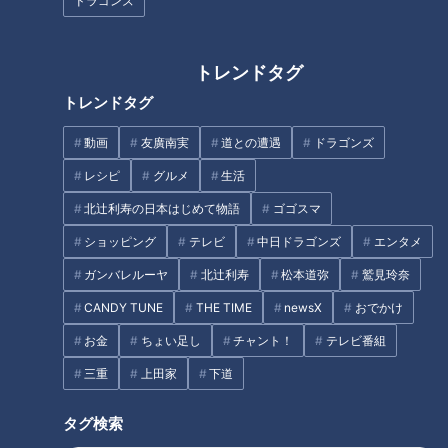
ドラゴンズ
トレンドタグ
トレンドタグ
ＣＢＣ中村彩賀アナが明か
ＣＢＣ中村彩賀アナ、26歳
す、アポなしロケ「10000
の誕生日に友人たちが贈っ
動画
友廣南実
道との遭遇
ドラゴンズ
歩お宝さがし」の舞台裏
たサプライズ
RadiChubu（ラジチュー
RadiChubu（ラジチュー
ブ）
ブ）
レシピ
グルメ
生活
アナののびしろ
アナののびしろ
2026/06/23 06:05
2026/06/16 06:05
北辻利寿の日本はじめて物語
ゴゴスマ
ショッピング
テレビ
中日ドラゴンズ
エンタメ
アナ出演
なるほど
アナ出演
なるほど
ガンバレルーヤ
北辻利寿
松本道弥
鷲見玲奈
CANDY TUNE
THE TIME
newsX
おでかけ
お金
ちょい足し
チャント！
テレビ番組
ＣＢＣ友廣南実アナ、女優
ＣＢＣ友廣南実アナ、7年ぶ
三重
上田家
下道
デビュー？ウキウキの撮影
り復活の甲子園ジェット風
現場で起きた誤算
船で待っていた“まさか”
RadiChubu（ラジチュー
RadiChubu（ラジチュー
タグ検索
ブ）
ブ）
アナののびしろ
アナののびしろ