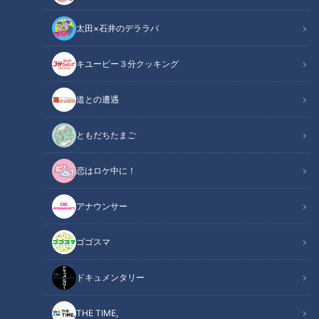
アナののびしろ
の記事一覧
太田×石井のデララバ
カテゴリーを絞り込む
キユーピー３分クッキング
道との遭遇
ともだちたまご
ＣＢＣ小川実桜アナ、呪術
ＣＢＣ小川実桜アナ、盛れ
恋はロケ中に！
廻戦展で痛感した「自分に
たはずのアジア大会ポスタ
一番遠い職業」
ーに思わぬ落とし穴
RadiChubu（ラジチュー
RadiChubu（ラジチュー
アナウンサー
ブ）
ブ）
アナののびしろ
アナののびしろ
2026/08/04 06:05
2026/07/28 06:05
ゴゴスマ
名古屋
おでかけ
アナ出演
なるほど
ドキュメンタリー
THE TIME,