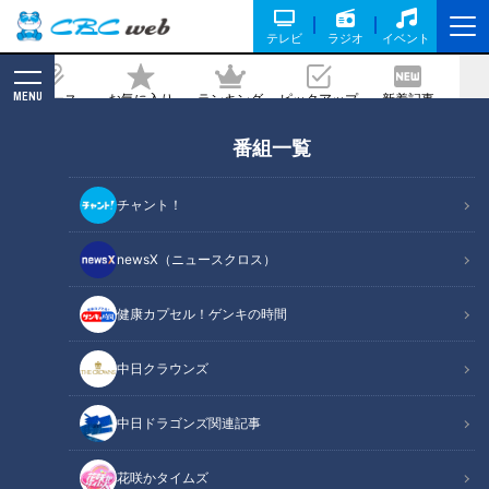
テレビ
ラジオ
イベント
MENU
ニュース
お気に入り
ランキング
ピックアップ
新着記事
CBC MAGAZINE
番組一覧
チャント！
newsX（ニュースクロス）
RadiChubu（ラジチューブ）
読んで聴く、新しい習慣。番組内容を編集した記事からラジオ番組
健康カプセル！ゲンキの時間
を聴いていただける”RadiChubu”。名古屋を拠点とするCBCラジオ
の番組と連動した、中部地方ならではの記事を配信する情報サイト
中日クラウンズ
です。
RadiChubu公式サイト
中日ドラゴンズ関連記事
花咲かタイムズ