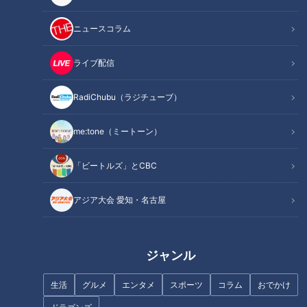
ＣＢＣ佐藤楠大アナ、
華麗なサッカー経歴の裏で…
ニュースコラム
SHISHAMOの解散ライブで
ＣＢＣ佐藤楠大アナが明か
受け取った2つの思い
す高校時代
RadiChubu（ラジチュー
RadiChubu（ラジチュー
ライブ配信
ブ）
ブ）
アナののびしろ
アナののびしろ
2026/07/21 06:05
2026/07/14 06:05
RadiChubu（ラジチューブ）
アナ出演
音楽
アナ出演
なるほど
me:tone（ミートーン）
「ビートルズ」とCBC
アジア大会 愛知・名古屋
「実はサッカーが苦手」な
ＣＢＣ松本道弥アナ、鳥の
ＣＢＣ松本道弥アナ、ブラ
フンで災難！AIにまで追い
ジル人への取材で急展開！
打ちをかけられる
RadiChubu（ラジチュー
RadiChubu（ラジチュー
ブ）
ブ）
アナののびしろ
アナののびしろ
ジャンル
2026/07/07 06:05
2026/06/30 06:05
生活
グルメ
エンタメ
スポーツ
コラム
おでかけ
アナ出演
なるほど
アナ出演
せつない