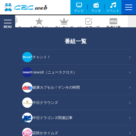
テレビ
ラジオ
イベント
MENU
ニュース
お気に入り
ランキング
ピックアップ
新着記事
CBC MAGAZINE
番組一覧
チャント！
newsX（ニュースクロス）
アナウンサー
健康カプセル！ゲンキの時間
公式サイト
X
中日クラウンズ
YouTube
Instagram
中日ドラゴンズ関連記事
TikTok
花咲かタイムズ