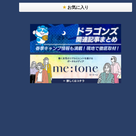
お気に入り
【祝5万人】ウラオモ大反省
【祝5万人】キュアアナウン
会に行ってきた柳沢P #みて
サー #みてちょてれび #柳沢
ちょてれび #柳沢アナ #榊原
アナ #榊原アナ #夏目アナ #
アナウンサー
アナウンサー
アナ #夏目アナ #永岡アナ
永岡アナ #CBC
アナウンサーYouTube企画
アナウンサーYouTube企画
#CBC
2026/06/25 16:20
2026/06/24 10:51
動画
アナウンサー
動画
アナウンサー
【祝5万人】永岡アナの得意
【祝5万人】しれっと置いて
なカルチャーは？ #みてち
あるペットボトルは…？ #み
ょてれび #柳沢アナ #榊原ア
てちょてれび #柳沢アナ #榊
アナウンサー
アナウンサー