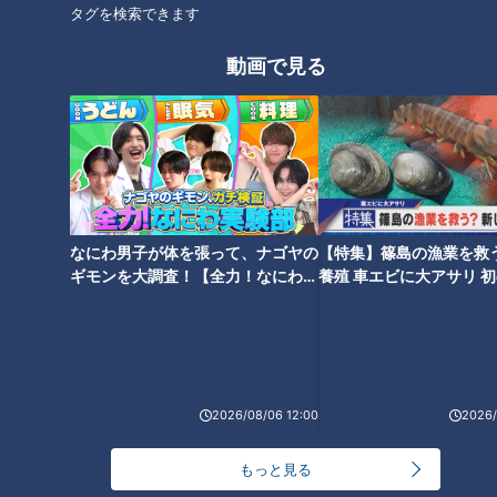
タグを検索できます
動画で見る
友廣南実アナに密着！楽し
小川実桜アナに密着！えっ
み120％で新帯番組を担当✨
文科系の私が！？人生初め
その意気込みは！？ #アジ
ての挑戦！その意気込み
アナウンサー
アナウンサー
ア大会 #名古屋 #スポーツ #
は！？ #アジア大会 #名古屋
アナウンサーYouTube企画
アナウンサーYouTube企画
友廣アナ #インタビュー
#スポーツ #小川アナ #イン
2026/07/13 17:34
2026/07/13 17:33
タビュー
なにわ男子が体を張って、ナゴヤの
【特集】篠島の漁業を救
動画
アナウンサー
動画
アナウンサー
ギモンを大調査！【全力！なにわ実
養殖 車エビに大アサリ 
験部～ナゴヤのギモン、ガチ検証
【newsX】
～】
2026/08/06 12:00
2026/
【密着】実は同期？若手ア
【切り抜きみてちょ】ガチ
ナウンサー4人の仕事の合間
会議 #みてちょてれび #反省
もっと見る
の素顔を大公開！【推そう
会 #柳沢アナ #夏目アナ #榊
アナウンサー
アナウンサー