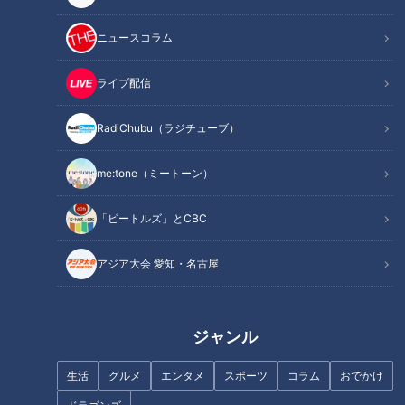
ニュースコラム
ライブ配信
難読地名「各務原」に挑
難読地名「放出」に挑戦！
戦！ #みてちょてれび #ウラ
#みてちょてれび #ウラオモ
RadiChubu（ラジチューブ）
オモテレビ #コラボ #各務原
テレビ #コラボ #放出 #榊原
アナウンサー
アナウンサー
#榊原アナ #夏目アナ #福島
アナ #夏目アナ #福島アナ #
アナウンサーYouTube企画
アナウンサーYouTube企画
me:tone（ミートーン）
アナ #海渡アナ
海渡アナ
2026/07/29 11:12
2026/07/29 11:11
「ビートルズ」とCBC
動画
アナウンサー
動画
アナウンサー
アジア大会 愛知・名古屋
ジャンル
【ノリノリ】気象予報戦隊
難読地名「御器所」に挑
生活
グルメ
エンタメ
スポーツ
コラム
おでかけ
５レンジャー！！7月25・
戦！ #みてちょてれび #ウラ
26日はオアシス21に集ま