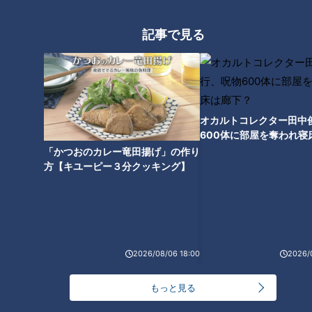
ぜ！アジア大会 愛知・名
原アナ #永岡アナ #記念企画
アナウンサーYouTube企画
アナウンサーYouTube企画
古屋】
2026/07/13 17:33
2026/07/10 14:39
記事で見る
動画
アナウンサー
動画
アナウンサー
オカルトコレクター田中
600体に部屋を奪われ寝
下？
「かつおのカレー竜田揚げ」の作り
方【キユーピー３分クッキング】
【切り抜きみてちょ】魔法
誰が長女？小川アナ・友廣
の一言？ #みてちょてれび #
アナ・中村アナの同期女子3
反省会 #柳沢アナ #夏目アナ
人が格付け？
アナウンサー
アナウンサー
#榊原アナ #永岡アナ #記念
アナウンサーYouTube企画
アナウンサーYouTube企画
企画
2026/07/10 14:38
2026/07/01 11:59
2026/08/06 18:00
2026/
動画
アナウンサー
動画
アナウンサー
もっと見る