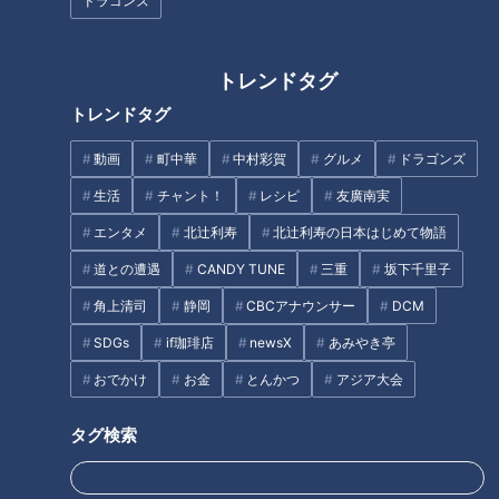
ドラゴンズ
オモテレビ #コラボ #御器所
アナウンサー
アナウンサー
れ〜💨
#榊原アナ #夏目アナ #福島
アナウンサーYouTube企画
アナウンサーYouTube企画
アナ #海渡アナ
2026/07/27 18:06
2026/07/21 11:14
トレンドタグ
動画
アナウンサー
動画
アナウンサー
トレンドタグ
動画
町中華
中村彩賀
グルメ
ドラゴンズ
生活
チャント！
レシピ
友廣南実
エンタメ
北辻利寿
北辻利寿の日本はじめて物語
道との遭遇
CANDY TUNE
三重
坂下千里子
登録者5万人達成記念！【永
佐藤楠大アナに密着！後輩3
岡歩の聞いてみてちょ！】
角上清司
静岡
CBCアナウンサー
DCM
人にはなめられている！？
架空のラジオに投稿された
#アジア大会 #名古屋 #スポ
アナウンサー
アナウンサー
SDGs
if珈琲店
newsX
あみやき亭
メールは誰のメール？
ーツ #佐藤アナ #インタビュ
アナウンサーYouTube企画
アナウンサーYouTube企画
ー
おでかけ
お金
とんかつ
アジア大会
2026/07/21 11:12
2026/07/16 18:10
動画
アナウンサー
動画
アナウンサー
タグ検索