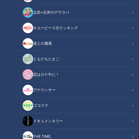
アナウンサー
の記事一覧
太田×石井のデララバ
カテゴリーを絞り込む
キユーピー３分クッキング
道との遭遇
ともだちたまご
恋はロケ中に！
難読地名「二女子・四女子
難読地名「斑鳩町」に挑
町・五女子」に挑戦！ #み
戦！ #みてちょてれび #ウラ
アナウンサー
てちょてれび #ウラオモテ
オモテレビ #コラボ #斑鳩町
アナウンサー
アナウンサー
レビ #コラボ #難読漢字 #榊
#榊原アナ #夏目アナ #福島
アナウンサーYouTube企画
アナウンサーYouTube企画
ゴゴスマ
原アナ #夏目アナ #福島アナ
アナ #海渡アナ
2026/07/31 18:20
2026/07/30 17:58
#海渡アナ
ドキュメンタリー
動画
アナウンサー
動画
アナウンサー
THE TIME,