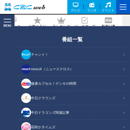
テレビ
ラジオ
イベント
MENU
ニュース
お気に入り
ランキング
ピックアップ
新着記事
CBC MAGAZINE
番組一覧
チャント！
newsX（ニュースクロス）
アナウンサー
健康カプセル！ゲンキの時間
公式サイト
X
中日クラウンズ
YouTube
Instagram
中日ドラゴンズ関連記事
TikTok
花咲かタイムズ