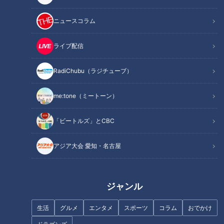
ニュースコラム
ライブ配信
【切り抜きみてちょ】お姉
【切り抜きみてちょ】お母
ちゃんとわんぱくな弟 #古
さんといっぱい喋りたいﾀﾞﾝ
RadiChubu（ラジチューブ）
川アナ #瀧川アナ #アニメ #
ｽｨ #古川アナ #瀧川アナ #ア
アナウンサー
アナウンサー
アガルアニメ #春アニメ
ニメ #アガルアニメ #春アニ
アナウンサーYouTube企画
アナウンサーYouTube企画
me:tone（ミートーン）
メ
2026/06/04 17:44
2026/06/03 16:26
「ビートルズ」とCBC
動画
アナウンサー
動画
アナウンサー
アジア大会 愛知・名古屋
ジャンル
【切り抜きみてちょ】男性
【切り抜きみてちょ】隣の
生活
グルメ
エンタメ
スポーツ
コラム
おでかけ
アナウンサーの中でも全国
隣の隣の隣の隣のお兄さん