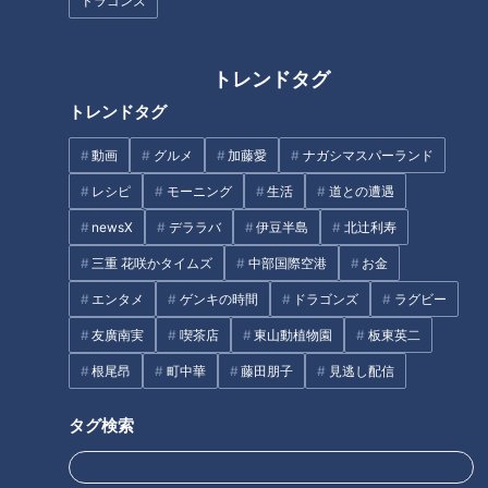
ドラゴンズ
で1，2位くらい身長が高
#松本アナ #友廣アナ #お仕
アナウンサー
アナウンサー
い？ #松本アナ #高身長 #ア
事トーク #裏側
アナウンサーYouTube企画
アナウンサーYouTube企画
ナウンサー
2026/06/02 16:52
2026/06/01 12:34
トレンドタグ
動画
アナウンサー
動画
アナウンサー
トレンドタグ
動画
グルメ
加藤愛
ナガシマスパーランド
レシピ
モーニング
生活
道との遭遇
newsX
デララバ
伊豆半島
北辻利寿
三重 花咲かタイムズ
中部国際空港
お金
【切り抜きみてちょ】潜
【潜入】アナウンサーのオ
エンタメ
ゲンキの時間
ドラゴンズ
ラグビー
入！CBCアナウンサーのメ
ンオフが激しすぎる…！？メ
イク室！ #みてちょてれび #
イク室を覗き見したらカオ
アナウンサー
アナウンサー
友廣南実
喫茶店
東山動植物園
板東英二
メイク #若狭アナ #小川アナ
スだった！
アナウンサーYouTube企画
アナウンサーYouTube企画
根尾昂
町中華
藤田朋子
見逃し配信
2026/06/01 12:33
2026/06/01 12:32
動画
アナウンサー
動画
アナウンサー
タグ検索