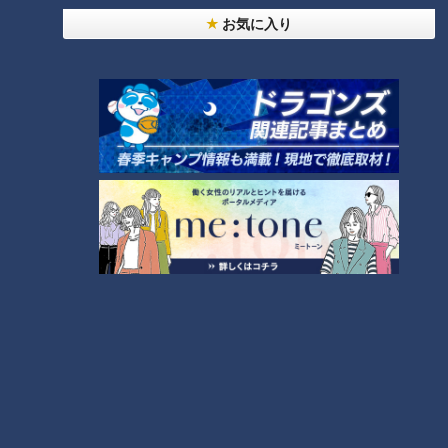
お気に入り
【切り抜きみてちょ】本番
【切り抜きみてちょ】春祭
直前まで練習中！ #倍倍
りだからね #佐藤アナ #若狭
FIGHT! #小川アナ #友廣ア
アナ #小川アナ #松本アナ
アナウンサー
アナウンサー
ナ #中村アナ #踊ってみた #
アナウンサーYouTube企画
アナウンサーYouTube企画
ダンス #5チャン春祭り
2026/05/20 12:42
2026/05/19 15:20
動画
アナウンサー
動画
アナウンサー
【切り抜きみてちょ】みて
【切り抜きみてちょ】抜群
ちょ初の公開生放送 #5チャ
のコンビネーション #cbcア
ン春祭り #柳沢アナ #夏目ア
ナウンサー #5チャン春祭り
アナウンサー
アナウンサー