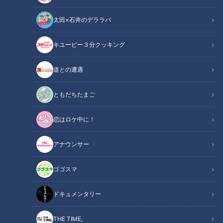
アナウンサー
の記事一覧
太田×石井のデララバ
カテゴリーを絞り込む
キユーピー３分クッキング
道との遭遇
ともだちたまご
恋はロケ中に！
【サンドラ世代格差】強い
【切り抜きみてちょ】メガ
時代は出張も豪華!? Bクラス
ネ女子・小川アナ❤ #小川
アナウンサー
を知らないアナウンサーが
アナ #柳沢アナ #メガネ女子
アナウンサー
アナウンサー
語る黄金時代の裏側
#メガネ #みてちょてれび
アナウンサーYouTube企画
アナウンサーYouTube企画
ゴゴスマ
2026/06/08 11:44
2026/06/05 11:53
ドキュメンタリー
動画
アナウンサー
動画
アナウンサー
THE TIME,