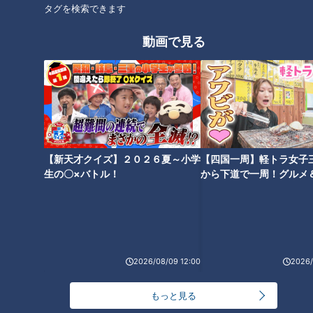
タグを検索できます
動画で見る
【切り抜きみてちょ】友
【切り抜きみてちょ】瀧川
廣・小川・中村アナ「どう
アナ＆佐藤アナの春の歌？
いうこと？」 #5チャン春祭
#春祭り #ゆず #夏色 #歌っ
アナウンサー
アナウンサー
り #歌ってみた #カラオケ #
てみた #踊ってみた #瀧川ア
アナウンサーYouTube企画
アナウンサーYouTube企画
瀧川アナ
ナ #佐藤アナ
2026/05/27 17:53
2026/05/25 12:08
【新天才クイズ】２０２６夏～小学
【四国一周】軽トラ女子
動画
アナウンサー
動画
アナウンサー
生の〇×バトル！
から下道で一周！グルメ
イブ⑳
2026/08/09 12:00
2026/
【切り抜きみてちょ】中村
【切り抜きみてちょ】友
アナ「世に出るの？？？」
廣・小川・中村アナ「めっ
もっと見る
#春祭り #倍々FIGHT #きゃ
ちゃ練習した」 #春祭り #
アナウンサー
アナウンサー