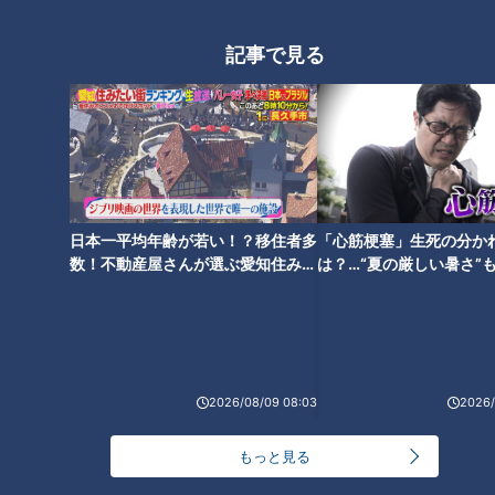
んちゅー #歌ってみた #踊っ
倍々FIGHT #きゃんちゅー #
アナウンサーYouTube企画
アナウンサーYouTube企画
てみた
歌ってみた #踊ってみた
2026/05/25 12:08
2026/05/25 12:07
記事で見る
動画
アナウンサー
動画
アナウンサー
日本一平均年齢が若い！？移住者多
「心筋梗塞」生死の分か
数！不動産屋さんが選ぶ愛知住みた
は？…“夏の厳しい暑さ”
【切り抜きみてちょ】本番
【切り抜きみてちょ】みん
い街ランキング1位は？
に！発症前のキケンなサ
では…どうだったのか！？ #
なで楽しむ春祭り！ #5チャ
法
倍倍FIGHT! #小川アナ #友
ン春祭り #若狭アナ #佐藤ア
アナウンサー
アナウンサー
廣アナ #中村アナ #踊ってみ
ナ #南部アナ
アナウンサーYouTube企画
アナウンサーYouTube企画
た #ダンス #5チャン春祭り
2026/05/22 17:48
2026/05/21 18:08
2026/08/09 08:03
2026/
動画
アナウンサー
動画
アナウンサー
もっと見る