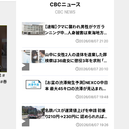
CBCニュース
CBC NEWS
【速報】クマに襲われ男性がケガ ラ
ンニング中…人身被害は東海地方で
今シーズン初めて 岐阜県高山市
2026/08/07 21:20
山中に女性2人の遺体を遺棄した罪
検察は36歳女に懲役3年を求刑 ｢遺
棄時に近くに居続けたこと自体が重
2026/08/07 20:10
要な寄与｣ 女は｢黙秘します｣弁護側
 #
は無罪主張
 #春
【お盆の渋滞発生予測】NEXCO中日
本 最大45キロの渋滞が見込まれる
区間も… 中央道・東名・新東名・東名
2026/08/07 19:48
阪道・伊勢湾岸道・北陸道など 一覧
（8月7日～16日）
名鉄バスが運賃値上げを申請 初乗
り210円→230円に 認められれば
12月から全路線で平均1割程度の値
2026/08/07 19:26
上げへ 人件費増や燃料価格の高止