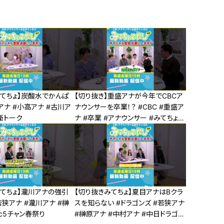
みてちょ】炭酸水でかんぱ
【切り抜き】重盛アナが今年でCBCア
アナ #小高アナ #古川ア
ナウンサーを卒業！？ #CBC #重盛ア
衛トーク
ナ #卒業 #アナウンサー #みてちょて
れび
みてちょ】瀧川アナの強引
【切り抜きみてちょ】夏目アナはBクラ
若狭アナ #瀧川アナ #榊
スを知らない #ドラゴンズ #若狭アナ
bc5チャン春祭り
#榊原アナ #中村アナ #中日ドラゴン