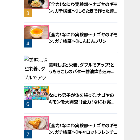
【全力！なにわ実験部～ナゴヤのギモ
ン、ガチ検証～】しらたきで作った豚
3
バラミンチの油そば
2
【全力！なにわ実験部～ナゴヤのギモ
ン、ガチ検証～】にんじんプリン
4
美味しさと栄養、ダブルでアップ！と
うもろこしのバター醤油炊き込みご
飯
なにわ男子が体を張って、ナゴヤの
ギモンを大調査！【全力！なにわ実験
6
部～ナゴヤのギモン、ガチ検証～】
5
【全力！なにわ実験部～ナゴヤのギモ
ン、ガチ検証～】キャロットフレンチ
7
ロースト