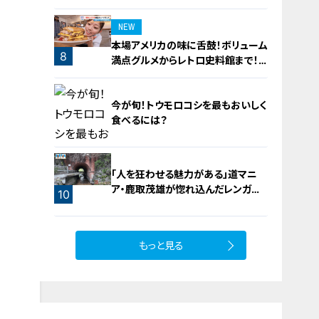
NEW
本場アメリカの味に舌鼓！ボリューム
8
満点グルメからレトロ史料館まで！
愛知・東海市の感動スポット3選
今が旬！トウモロコシを最もおいしく
食べるには？
「人を狂わせる魅力がある」道マニ
ア・鹿取茂雄が惚れ込んだレンガの
9
10
橋梁とは？未公開の道3選
もっと見る