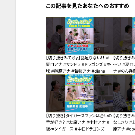
この記事を見たあなたへのおすすめ
【切り抜きみてちょ】話足りない！！ #
【切り抜き
夏目アナ #サンドラ #ドラゴンズ #野
～い #夏目
球 #榊原アナ #若狭アナ #diana
ナ #のん兵
【切り抜き】タイガースファンは合いの
【切り抜き
手が好き？ #友廣アナ #中村アナ #
なしきり #
阪神タイガース #中日ドラゴンズ
原アナ #c