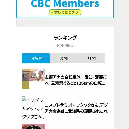
ランキング
RANKING
24時間
週間
月間
友廣アナの自転車旅｜愛知・蒲郡市
へ！三河湾ぐるっと125kmの自転車
1
旅！【チャント！特集】
コスプレサミット、ワクワクさん、アジ
ア大会楽曲…愛知県の話題あれこれ