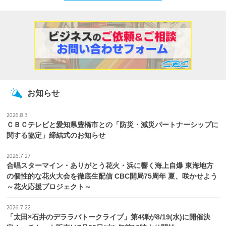
お知らせ
2026.8.3
ＣＢＣテレビと愛知県豊橋市との「防災・減災パートナーシップに
関する協定」締結式のお知らせ
2026.7.27
合唱スターマイン・ありがとう花火・浜に響く海上自爆 東海地方
の個性的な花火大会を徹底生配信 CBC開局75周年 夏、咲かせよう
～花火応援プロジェクト～
2026.7.22
「太田×石井のデララバトークライブ」第4弾が8/19(水)に開催決