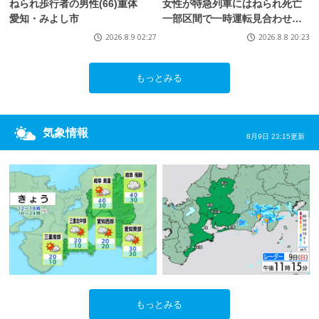
ねられ歩行者の男性(66)重体
女性が特急列車にはねられ死亡
愛知・みよし市
一部区間で一時運転見合わせに
お盆休みで空港へ向かう旅行客
2026.8.9 02:27
2026.8.8 20:23
に影響 愛知・知多市
もっとみる
気象情報
8月9日 23:15更新
もっとみる