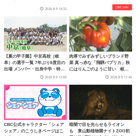
ム“新作”を大公開！
CBC Info.
2026.8.9 14:32
【夏の甲子園】中京高校（岐
肉厚でみずみずしいブランド野
阜）の選手一覧 7年ぶり8度目の
菜 真っ赤な「飛騨パプリカ」秋
出場 メンバー・出身中学・特徴
にはりんごのように甘い 岐
は？高校野球
阜・高山市の東農園では1日
2026.8.9 13:00
2026.8.9 11:45
5000個収穫中
CBC公式キャラクター「シェア
暗闇で目を光らせるライオン
シェア」のこうしきページはこ
も 東山動植物園ナイトZOO初