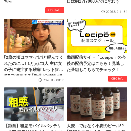
ちら
日は約1万7000人でにぎわう
CBC Info.
2026.8.9 11:34
｢2歳の頃はママ･パパと呼んでく
動画配信サイト「Locipo」の今
れたのに…｣ 1万人に1人 主に女
後の配信予定はこちら！見逃し
の子に発症する難病“レット症候
た番組もこちらでチェック！
群” 期待高まる｢新薬｣の治験･遺
CBC Info.
2026.8.9 08:30
伝子治療
【独自】粗悪モバイルバッテリ
大麦…ではなく小麦のビール!?