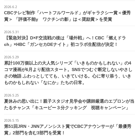
2026.6.2
CBCテレビ制作「ハートフルワールド」がギャラクシー賞＜優秀
賞＞ 「評価不能γ ワクチンの影」は＜奨励賞＞を受賞
2026.5.31
【緊急対決】D×F交流戦の後は「場外戦」へ！CBC「燃えドラ
ch」×HBC「ガンセカDEナイト」初コラボ生配信が決定！
2026.5.29
累計100万個以上の大人気シリーズ「いきものかもしれない」の4
コマ漫画が6月より配信スタート。SNSでつむぐ断定しないやさし
さの物語 ふわっとしてても、いきていける。心に寄り添う、いき
ものかもしれない「なにか」たちの日常。
2026.5.25
夏休みの思い出に！親子スタジオ見学会や講師厳選のエプロンが当
たるチャンス「キユーピー３分クッキング 視聴キャンペーン」
2026.5.15
第51回JRN・JNNアノンシスト賞でCBCアナウンサーが「最優秀
賞」2部門を含む3部門を受賞！