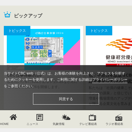
出身の人気芸人による“名古屋愛”を盛り込んだ漫才・コントに、共
感必至の“名古屋あるある”などトーク企画も！“名古屋づくしなお
ピックアップ
笑い”を楽しもう!!
2026.2.2
トピックス
トピックス
ＣＢＣ開局７５周年プロジェクト （１）“最速王”決定！小学生ス
ピードガンコンテスト （２）ドラゴンズＯＢが解説！プロ野球 パ
ブリックビューイング （３）テレビスタジオの裏側へ！こども体
験ツアー
2025.12.22
Z世代・α世代のカリスマが大集結！『超十代 -ULTRA TEENS
当サイトCBC web（公式）は、お客様の体験を向上させ、アクセスを分析す
CBC仕事体験2026
祝！中部日本放送＆CB
FES- 2025@NAGOYA』12月23日(火) 名古屋・COMTEC
るためにクッキーを使用します。ご利用に関する詳細は
プライバシーポリシー
経営優良法人2026」認
放送局の仕事に興味がある学生のみなさんに
PORTBASEにて開催
をご参照ください。
CBC仕事体験2026を開催します。
私たちは「社員の健康こそ
テンツの源泉」と信じてい
2025.12.16
増進や職場環境のアップデ
同意する
サクラ グラデュエーションが子どもたちと一緒に１・２・３！
が輝ける企業文化を育みま
「ボイメン体操」が26年1月より刷新
2025.12.15
HOME
ニュース
気象情報
テレビ番組表
ラジオ番組表
キユーピー３分クッキング講師歴45年！宮本和秀先生が番組を卒
会社概要