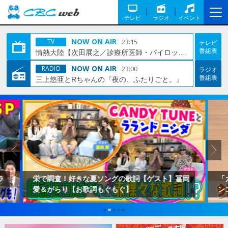
テレビ
ラジオ
イベント
NOW ON AIR
23:15
TV
テレビ
番組表
情熱大陸【次田展之／診療所医師・パイロット▽空飛び命守る！フライングドクター】🈑
NOW ON AIR
23:00
RADIO
ラジオ
番組表
三上悠亜とRちゃんの『夜の、ふたりごと。』
！好きな夏ソングの歌詞【ゲスト】冨岡
「カバンに入れておけ
り【お歌詞もぐもぐ】
ンコートが大人気！「
利グッズを紹介