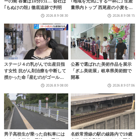
ーの闇 容量は10分の1… 会社は
｢地域を元気にする一杯に｣ 生産
｢もぬけの殻｣ 徹底追跡で判明
量県内トップ 西尾産の小麦を使
ったクラフトビール“にこらい
2026.8.9 08:30
2026.8.9 08:15
と” 愛知
ステージ４の乳がんで出産目指
公募で選ばれた美術作品を展示
す女性 抗がん剤治療を中断して
「ぎふ美術展」岐阜県美術館で
授かった命 ｢産むのがゴールで
開幕
はなく、大人になるのを見届け
2026.8.9 08:00
2026.8.9 07:06
たい｣ 患者の願いを叶える医療
男子高校生が乗った自転車には
名鉄常滑線の駅の線路内で19歳