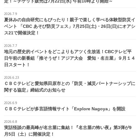
定！～チケット販売は7月22日(水) 午前10時より開始～
2026.7.9
夏休みの自由研究にもぴったり！親子で楽しく学べる体験型防災イ
ベント 「CBC あそび防災フェス」7月25日(土)・26日(日)にオアシ
ス21で開催決定！
2026.7.7
地元の歴史的イベントをどこよりもアツく生放送！CBCテレビ平
日午前の新番組「推そうぜ！アジア大会 愛知・名古屋」９月１４
日スタート！
2026.6.23
ＣＢＣテレビと愛知県田原市との「防災・減災パートナーシップに
関する協定」締結式のお知らせ
2026.6.9
ＣＢＣテレビが多言語情報サイト「Explore Nagoya」を開設
2026.6.8
実話怪談の最高峰が名古屋に集結！『名古屋の怖い夜』第3弾が9
月5日（土）に開催決定！