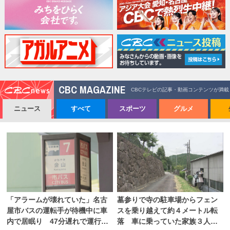
CBC MAGAZINE
CBCテレビの記事・動画コンテンツが満載
ニュース
すべて
スポーツ
グルメ
「アラームが壊れていた」名古
墓参りで寺の駐車場からフェン
屋市バスの運転手が待機中に車
スを乗り越えて約４メートル転
内で居眠り 47分遅れで運行
落 車に乗っていた家族３人け