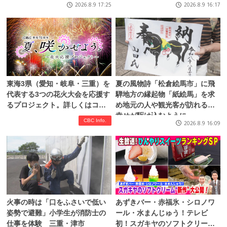
金山～妙見町
が 岐阜・山県市
2026.8.9 17:25
2026.8.9 16:17
東海3県（愛知・岐阜・三重）を
夏の風物詩「松倉絵馬市」に飛
代表する3つの花火大会を応援す
騨地方の縁起物「紙絵馬」を求
るプロジェクト。詳しくはコチ
め地元の人や観光客が訪れる
ラ！
幸せが駆け込むように
CBC Info.
2026.8.9 16:09
火事の時は「口をふさいで低い
あずきバー・赤福氷・シロノワ
姿勢で避難」小学生が消防士の
ール・水まんじゅう！テレビ
仕事を体験 三重・津市
初！スガキヤのソフトクリー