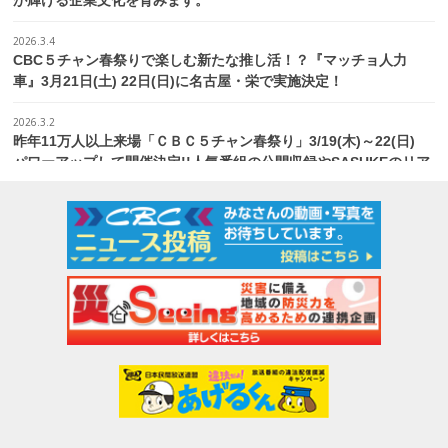
が輝ける企業文化を育みます。
2026.3.4
CBC５チャン春祭りで楽しむ新たな推し活！？『マッチョ人力
車』3月21日(土) 22日(日)に名古屋・栄で実施決定！
2026.3.2
昨年11万人以上来場「ＣＢＣ５チャン春祭り」3/19(木)～22(日)
パワーアップして開催決定!!人気番組の公開収録やSASUKEのリア
ルセットを体験！さらに今年はアジア大会の魅力も楽しめる！
2026.3.2
昨年即完売の大人気企画がパワーアップして復活！ 「CBCアナウ
ンサートレーディングカード」第2弾を春祭り限定で発売決定！
2026.2.24
講師歴45年で４３９３レシピを日本の食卓へ！キユーピー３分ク
ッキング宮本和秀先生が卒業 最後の収録は約８００人の視聴者が
参加
2026.2.16
パンサー向井、マヂラブ村上ら愛知出身の人気芸人が集結！「名古
屋愛」炸裂のお笑いライブ開催!! チケット販売がスタート 愛知県