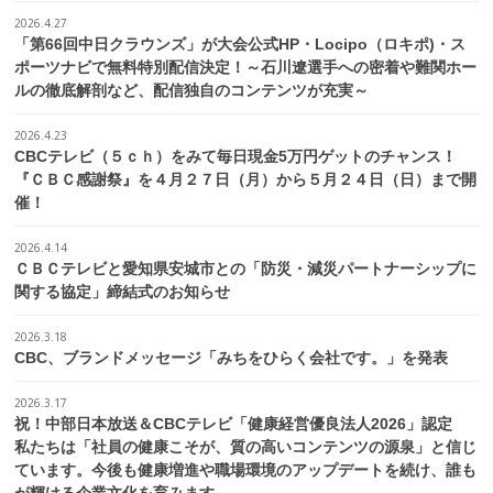
2026.4.27
「第66回中日クラウンズ」が大会公式HP・Locipo（ロキポ)・ス
ポーツナビで無料特別配信決定！～石川遼選手への密着や難関ホー
ルの徹底解剖など、配信独自のコンテンツが充実～
2026.4.23
CBCテレビ（５ｃｈ）をみて毎日現金5万円ゲットのチャンス！
『ＣＢＣ感謝祭』を４月２７日（月）から５月２４日（日）まで開
催！
2026.4.14
ＣＢＣテレビと愛知県安城市との「防災・減災パートナーシップに
関する協定」締結式のお知らせ
2026.3.18
CBC、ブランドメッセージ「みちをひらく会社です。」を発表
2026.3.17
祝！中部日本放送＆CBCテレビ「健康経営優良法人2026」認定
私たちは「社員の健康こそが、質の高いコンテンツの源泉」と信じ
ています。今後も健康増進や職場環境のアップデートを続け、誰も