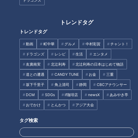
ドラゴンズ
・商品名 ：サンドラ焼き
トレンドタグ
・価格 ：1個280円（税込）、6個入りお土産箱1,980円
トレンドタグ
（税込）
動画
町中華
グルメ
中村彩賀
チャント！
ドラゴンズ
レシピ
生活
エンタメ
・販売場所：名鉄商店（名鉄百貨店本店[メンズ館]1F）、愛
知・岐阜・三重県内のファミリーマート、愛知・岐阜県内のイ
友廣南実
北辻利寿
北辻利寿の日本はじめて物語
オン・イオンスタイル
道との遭遇
CANDY TUNE
お金
三重
坂下千里子
角上清司
静岡
CBCアナウンサー
※一部店舗ではお取り扱いのない場合がございます。
DCM
SDGs
if珈琲店
newsX
あみやき亭
・販売者 ：株式会社名鉄生活創研（名古屋市中村区名駅一丁
おでかけ
とんかつ
アジア大会
目2番4号 名鉄バスターミナルビル10階）
タグ検索
・発売日 ：2024年3月17日(日)