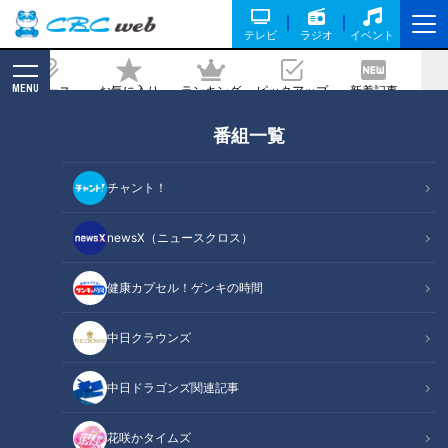
テレビ
ラジオ
イベント
MENU
ニュース
お気に入り
ランキング
ピックアップ
新着記事
CBC MAGAZINE
番組一覧
放送40周年記念！『サンドラ』×どら焼
き＝「サンドラ焼き」あさって発売！販
チャント！
売開始イベントには吉見一起氏も登場！
～3月17日(日)発売！記念イベントも開
newsX（ニュースクロス）
催～ 元中日ドラゴンズ・サンドラ解説
健康カプセル！ゲンキの時間
者の吉見一起氏やMC卒業発表のCBC若
狭アナらによるスペシャルトークショー
中日クラウンズ
も！
2024/03/15 15:00
中日ドラゴンズ関連記事
花咲かタイムズ