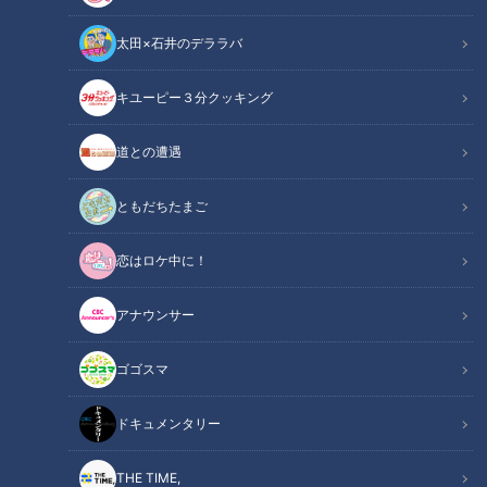
太田×石井のデララバ
キユーピー３分クッキング
道との遭遇
ともだちたまご
恋はロケ中に！
アナウンサー
ゴゴスマ
ドキュメンタリー
THE TIME,
CBC web