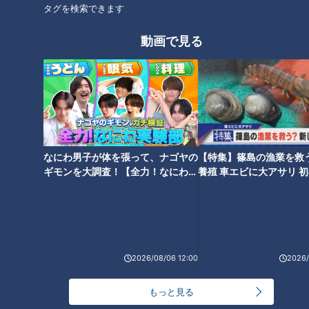
タグを検索できます
※ファミリーマートでは3月19日(火)に販売開始予定です（数量
限定）。
動画で見る
自宅で野球観戦しながらでもよし！帰省時の手土産にもよし！
『サンドラ』ファンのみなさんもドラゴンズファンのみなさん
も、40周年イヤーにしか買えない「サンドラ焼き」を食べて
中日ドラゴンズを応援しましょう！
3月17日(日)発売！記念イベント開催
なにわ男子が体を張って、ナゴヤの
【特集】篠島の漁業を救
ギモンを大調査！【全力！なにわ実
養殖 車エビに大アサリ 
験部～ナゴヤのギモン、ガチ検証
【newsX】
【概要】 ※変更となる可能性がございます。
～】
・日時 ：2024年3月17日(日)14:30～15:30
2026/08/06 12:00
2026/
・場所 ：名鉄商店（名古屋市中村区名駅1-2-4 名鉄百貨店
本店[メンズ館]１F）
もっと見る