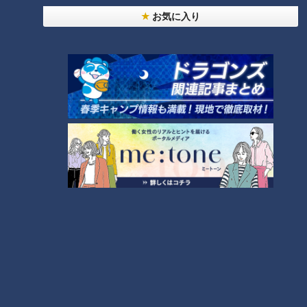
お気に入り
若狭アナとドームなう。スマホ
しらかわホール 最後のコンサ
かざすと等身大若狭アナがバン
ートをCBC公式イベントHPで無
テリンドーム ナゴヤに出現！
料配信！
CBCテレビ若狭アナウンサー 東
海地方の夕方の顔に！
放送局リアルDX化バトル！宣伝