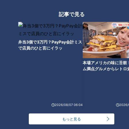
・出演 ：吉見一起氏、CBC若狭敬一アナ、加藤愛アナ
記事で見る
・内容 ：①スペシャルトークショー ②「サンドラ焼き」
購入者への商品受け渡し
・その他：参加無料・予約不要
弁当3個で3万円？PayPay会計ミス
で店員のひと言にイラッ
『サンドラ焼き』販売開始を記念し、名鉄商店（名古屋・中村
区）でイベントを開催します！番組MC卒業を発表したばかり
本場アメリカの味に舌鼓
ム満点グルメからレトロ
のCBC若狭アナや元中日ドラゴンズ・サンドラ解説者の吉見
で！愛知・東海市の感動
一起氏らによるスペシャルトークショーも実施！ぜひとも会場
選
でお会いしましょう！
この記事の画像を見る
2026/08/07 06:04
2026/
この記事を見たあなたへのおすすめ
もっと見る