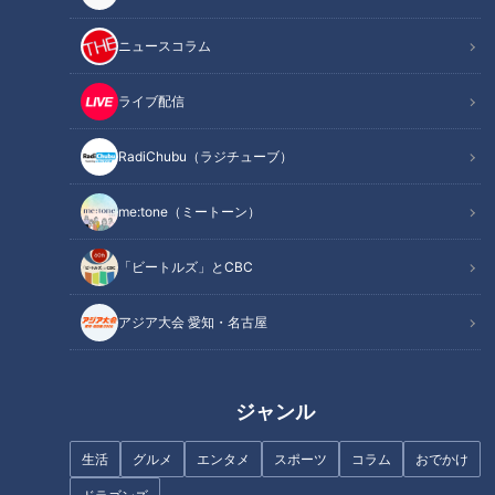
「CBC web」からのお知らせ
ニュースコラム
"サンドラ"の愛称で親しまれ、どこよりも詳しい中日ドラゴン
ライブ配信
ズの情報を毎週お届けしている『サンデードラゴンズ』(CBC
テレビ 毎週日曜 午後0時54分～)。1983年10月の初回放送か
RadiChubu（ラジチューブ）
ら40周年を記念した番組オリジナルどら焼き「サンドラ焼
き」が、東海三県のコンビニエンスストアやショッピングモー
me:tone（ミートーン）
ルなどであさってから販売されます。
「ビートルズ」とCBC
「サンドラ焼」とは？
アジア大会 愛知・名古屋
『サンドラ』×どら焼き＝「サンドラ焼き」！
皮と皮を重ねて作るどら焼きのように勝利を重ねてほしい！と
ジャンル
いう想いを込め、株式会社CBCテレビ（名古屋・中区）が株
生活
グルメ
エンタメ
スポーツ
コラム
おでかけ
式会社名鉄生活創研（名古屋・中村区）と共同で開発した40
周年記念のオリジナルどら焼きです。