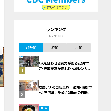
偉
ランキング
5
RANKING
24時間
週間
月間
「人を狂わせる魅力がある」道マニ
ア・鹿取茂雄が惚れ込んだレンガの
1
橋梁とは？未公開の道3選
友廣アナの自転車旅｜愛知・蒲郡市
へ！三河湾ぐるっと125kmの自転車
偉
2
旅！【チャント！特集】
NEW