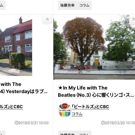
ム
後藤克幸
コラム
 with The
★In My Life with The
o.4）Yesterdayはラブソ
Beatles（No.3）心に響くリンゴ・スタ
た・・・
ーのリズム
ルズ」とCBC
「ビートルズ」とCBC
コラム
2019/03/21 10:00
2019/03/20 10:1