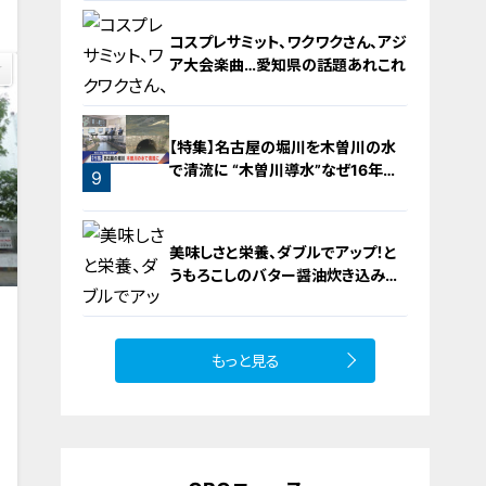
コスプレサミット、ワクワクさん、アジ
ア大会楽曲…愛知県の話題あれこれ
【特集】名古屋の堀川を木曽川の水
で清流に “木曽川導水”なぜ16年ぶ
9
り？【newsX】
8
美味しさと栄養、ダブルでアップ！と
うもろこしのバター醤油炊き込みご
飯
もっと見る
0
10