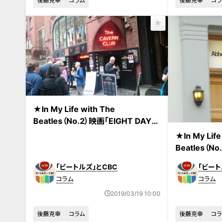
後藤克幸
コラム
後藤克幸
コラ
★In My Life with The
Beatles（No.2）映画「EIGHT DAYS
A WEEK」が伝えるビートルズ・スピ
★In My Life
リット
Beatles（
涙腺がゆるん
「ビートルズ」とCBC
「ビート
コラム
コラム
2019/03/19 10:00
後藤克幸
コラム
後藤克幸
コラ