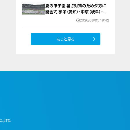
ず… 愛知・蒲郡市
夏の甲子園 暑さ対策のため夕方に
開会式 享栄（愛知）･中京（岐阜）･三
重（三重）の球児たちも晴れやかな表
2026/08/05 19:42
情で“聖地”の土踏む
もっと見る
.,LTD.