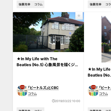
後藤克幸
コラム
後藤克幸
コラ
★In My Life with The
Beatles（No.5）心象風景を描くジョ
★In My Life
ン・レノン
Beatles（N
ングではなかっ
「ビートルズ」とCBC
「ビート
コラム
コラム
2019/03/22 10:00