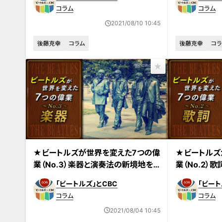
コラム
コラム
2021/08/10 10:45
後藤克幸
コラム
後藤克幸
コラ
★ビートルズが世界を変えた7つの偉
★ビートルズ
業（No.3）楽器と演奏法の新境地を
業（No.2）
開いたパイオニア
歳代の感性
「ビートルズ」とCBC
「ビート
コラム
コラム
2021/08/04 10:45