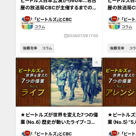
ビートルズ日本公演から60年…名古
ビートルズ日
屋の放送局CBCが主催するまでの舞
屋の放送局C
台裏(2)
台裏(1)
「ビートルズ」とCBC
「ビート
コラム
コラム
2026/07/29 17:00
後藤克幸
コラム
後藤克幸
コラ
★ビートルズが世界を変えた7つの偉
★ビートルズ
業（No.6）歴史が動いたライブ・コン
業（No.5）
サート
ックバンドの
「ビートルズ」とCBC
「ビート