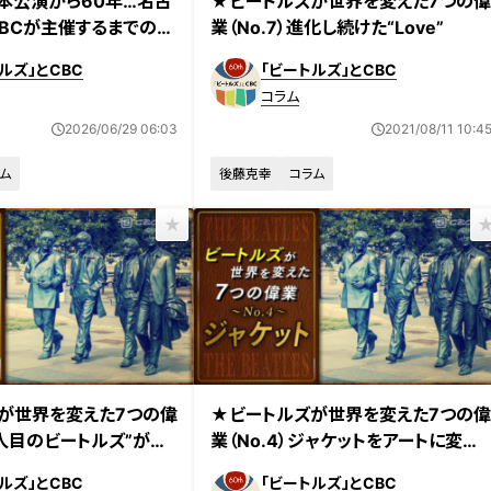
本公演から60年…名古
★ビートルズが世界を変えた7つの
BCが主催するまでの舞
業（No.7）進化し続けた“Love”
ルズ」とCBC
「ビートルズ」とCBC
コラム
2026/06/29 06:03
2021/08/11 10:4
ム
後藤克幸
コラム
が世界を変えた7つの偉
★ビートルズが世界を変えた7つの
“5人目のビートルズ”がロ
業（No.4）ジャケットをアートに変え
常識を変えた！
た！
ルズ」とCBC
「ビートルズ」とCBC