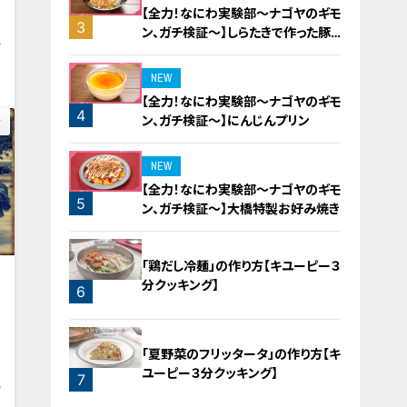
【全力！なにわ実験部～ナゴヤのギモ
3
ン、ガチ検証～】しらたきで作った豚
5
バラミンチの油そば
NEW
【全力！なにわ実験部～ナゴヤのギモ
4
ン、ガチ検証～】にんじんプリン
NEW
【全力！なにわ実験部～ナゴヤのギモ
5
ン、ガチ検証～】大橋特製お好み焼き
「鶏だし冷麺」の作り方【キユーピー３
偉
分クッキング】
6
「夏野菜のフリッタータ」の作り方【キ
ユーピー３分クッキング】
7
5