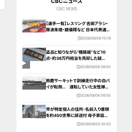
CBCニュース
CBC NEWS
【選手一覧】レスリング 吉田アラシ・
藤波朱理・鏡優翔など 日本代表選手
【アジア大会 愛知･名古屋 2026】
2026/08/06 10:19
盗品と知りながら“橋銘板”など10
点・約38万円相当を売却した疑
い… 無職の男（63）を逮捕 「知り
2026/08/06 06:00
ませんでした」と容疑否認
鈴鹿サーキットで訓練走行中の白バ
イが転倒… 運転していた女性隊員
（20代）が頭を打つなどして重傷
2026/08/06 06:00
白バイ歴は約4か月 今月末のイベ
ントに参加予定
市が特定個人の住所･名前入り書類
を約450世帯に誤送付 母子家庭が
医療助成費受ける更新手続きの“見
2026/08/05 20:02
本” 何らかの理由でマスキングでき