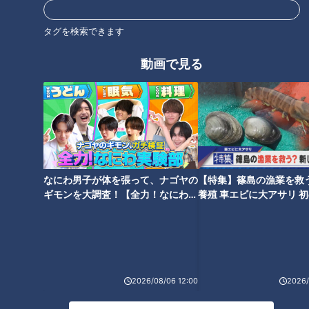
＜作品基本情報＞
タグを検索できます
Ⓒ未来人A・講談社／鑑定スキルで成り上がる製作委員会
動画で見る
Ⓒ未来人A・講談社／鑑定スキルで成り上がる製作委員会
【タイトル】
TVアニメ「転生貴族、鑑定スキルで成り上がる」
【放送情報】
なにわ男子が体を張って、ナゴヤの
【特集】篠島の漁業を救
ギモンを大調査！【全力！なにわ実
養殖 車エビに大アサリ 
験部～ナゴヤのギモン、ガチ検証
【newsX】
CBC／TBS系全国28局ネット「アガルアニメ」枠にて
～】
4月7日（日）よる11時30分～放送開始
2026/08/06 12:00
2026/
【配信情報】