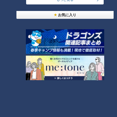
未来人A『転生貴族、鑑定スキルで成り上がる～弱小領地を受
け継いだので、優秀な人材を増やしていたら、最強領地になっ
お気に入り
てた～』（講談社「Ｋラノベブックス」刊）
キャラクター原案：jimmy
コミカライズ：井上菜摘（講談社「マガジンポケット」連載）
【スタッフ】
監督：加戸誉夫
シリーズ構成：中西やすひろ
キャラクターデザイン：八尋裕子
サブキャラクターデザイン：坂﨑 忠、堀 たえ子、山岡信一