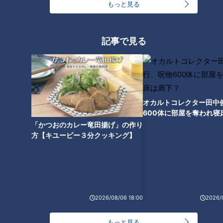
もっと見る
4月8日（月）午前0時よりU-NEXT、アニメ放題、dアニメス
トアにて先行配信開始
記事で見る
※配信日時は予告なく変更となる場合がございます。
【あらすじ】
異世界に転生した主人公アルス・ローベントは、小さな領地を
オカルトコレクター田中
持つ弱小貴族の子として生きることになった。アルスには特別
600体に部屋を奪われ寝
下？
な知力や武力はないが、生まれながらにして他人の能力・ステ
「かつおのカレー竜田揚げ」の作り
方【キユーピー３分クッキング】
ータスを見抜く“鑑定スキル”を手にしていた。そのスキルを活
かして世に隠れた「逸材」を発掘し、弱小領地から最強領地へ
と変貌させていく。心優しいアルスと、個性豊かな逸材たちと
の出会いと成長を描く異世界統一記が今、始まる！
2026/08/06 18:00
2026/
【原作】
もっと見る