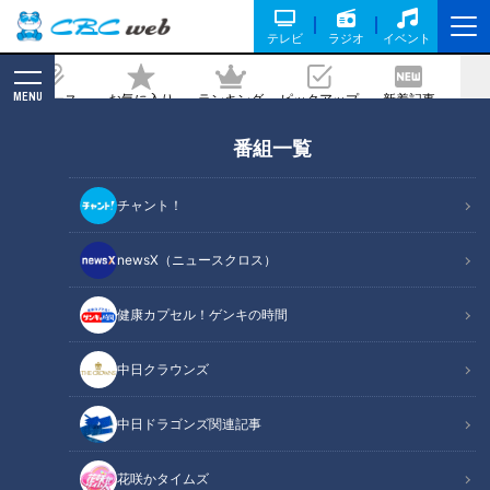
テレビ
ラジオ
イベント
MENU
ニュース
お気に入り
ランキング
ピックアップ
新着記事
CBC MAGAZINE
番組一覧
CBCテレビが、日曜よる11時30分に全
国にお届けする新アニメ枠【アガルアニ
チャント！
メ】を開設！2024年春『転生貴族、鑑
定スキルで成り上がる』、夏『キン肉マ
newsX（ニュースクロス）
ン 完璧超人始祖編』の放送が決定！
健康カプセル！ゲンキの時間
2024/02/09 10:00
中日クラウンズ
中日ドラゴンズ関連記事
花咲かタイムズ