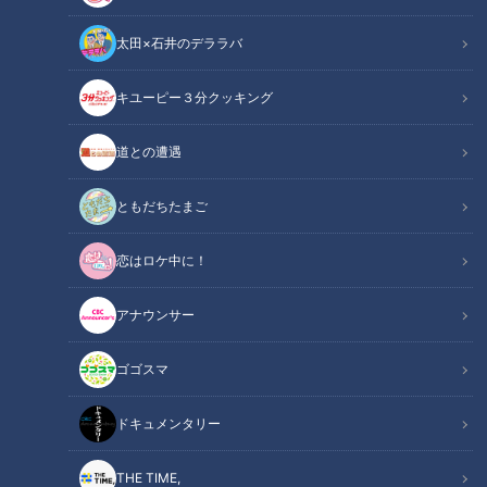
太田×石井のデララバ
キユーピー３分クッキング
道との遭遇
CBC web
「CBC web」からのお知らせ
ともだちたまご
恋はロケ中に！
CBCテレビは、2024年4月7日（日）スタートで、日曜よる11
時３０分の放送枠を新アニメ枠とし、【アガルアニメ】という
アナウンサー
枠名にして、TBS系列28局ネットでアニメ番組を放送しま
す。
ゴゴスマ
枠名の【アガルアニメ】は、CBCテレビが「名古屋から、日
ドキュメンタリー
本が、世界がアガるアニメを届ける」をコンセプトに開設し、
日曜深夜に憂鬱な人も（そうじゃない人も！）、気持ちが「ア
THE TIME,