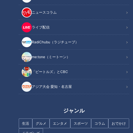
ガる」アニメばかりを放送していきます。
ニュースコラム
開設初年となる2024年は、アガる２作品の放送が決定！！
ライブ配信
1作目は、弱小貴族の跡取りとして異世界に転生した主人公・
アルスが他人の能力・ステータスを見抜く“鑑定スキル”を使
RadiChubu（ラジチューブ）
い、仲間と共に困難に立ち向かう異世界統一記『転生貴族、鑑
me:tone（ミートーン）
定スキルで成り上がる』。
「ビートルズ」とCBC
２作目は、伝説の大ヒット作の完全新作アニメ。「週刊少年ジ
ャンプ」連載作品として、1980年代の日本に大ブームを起こ
アジア大会 愛知・名古屋
し、201１年に復活した「キン肉マン」の続編、正義超人、悪
魔超人、完璧超人が三つ巴でぶつかりあうアツすぎる展開を描
く「キン肉マン 完璧超人始祖編」を放送予定です。
ジャンル
どうぞご期待ください！！！！
生活
グルメ
エンタメ
スポーツ
コラム
おでかけ