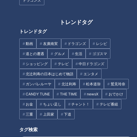
ドラゴンズ
■CBCテレビ TBS系列２８局ネット
日曜よる１１時３０分新アニメ枠【アガルアニメ】ロゴデザイ
トレンドタグ
ン
トレンドタグ
見た人の憂鬱を吹き飛ばし、気持ちが「アガる」アニメを届け
動画
友廣南実
ドラゴンズ
レシピ
るという強い思いを、直角に登っていく矢印と力強いタイポグ
道との遭遇
グルメ
生活
ゴゴスマ
ラフィに込めました。
ショッピング
テレビ
中日ドラゴンズ
■プロデューサー・柴田知宏（CBCテレビ） コメント
北辻利寿の日本はじめて物語
エンタメ
ガンバレルーヤ
北辻利寿
松本道弥
鷲見玲奈
今、多くの魅力あるアニメコンテンツがある中で、新たな枠を
CANDY TUNE
THE TIME
newsX
おでかけ
始める名古屋の局が、視聴者の皆さんに何を届けるのか？私た
お金
ちょい足し
チャント！
テレビ番組
ちは「読後感」を保証します！観ればテンションがアガる、ボ
ルテージがアガる、体温が、気持ちが、アガる！日曜の憂鬱な
三重
上田家
下道
夜をぶっ飛ばす、アガるタイトルにこだわり、名古屋から全国
タグ検索
に、そして世界に届け続けます！ご期待ください。