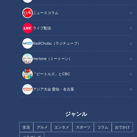
堅用高、大西ライオン、ジェラードンのアタック西本。「サッ
カー」の新時代アスリートはどんな練習をしているのか？プロ
ニュースコラム
顔負けの足技も披露。アタック西本と１対１で対決。勝負の行
方は！？さらにアタック西本が秘技を伝授。果たして体得でき
ライブ配信
るのか！？
RadiChubu（ラジチューブ）
「ボクシング」の新時代アスリートは高校１年生の女の子。
me:tone（ミートーン）
○○と二刀流！？具志堅用高がその秘密に迫る。元世界チャン
ピオンとのミット打ちでその才能が明かされる。あの現役プロ
「ビートルズ」とCBC
ボクサーもサプライズ登場！
アジア大会 愛知・名古屋
「ゴルフ」の新時代アスリートは世界で戦う小学生男女２人
組！その練習方法には秘密が？遠征の多いゴルフでお金をかけ
ない秘策とは？ゴルフ芸人、大西ライオンが小学生相手にガチ
ジャンル
勝負！
生活
グルメ
エンタメ
スポーツ
コラム
おでかけ
＜パンサー・向井慧さんコメント＞