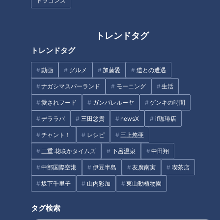
ドラゴンズ
番組タイトルに『パンサー向井の』と冠を付けていただいて、
東海地方にいる様々な、今の小学生や中学生の天才アスリート
たちを見ましたけど、やっぱりまだまだ凄いアスリートたちは
トレンドタグ
いっぱいいるんだなと。何年か経った時に、その子達を代表戦
トレンドタグ
やスポーツの大舞台で見ることになるんだろうなと思いなが
ら、今、あの子たちを見られて非常に良かったなと思います。
動画
グルメ
加藤愛
道との遭遇
また、ロケに行ってくれた方のキャスティングが、「なんでこ
ナガシマスパーランド
モーニング
生活
んな人たちをロケに行かせたんだ！」という、東京では見られ
愛されフード
ガンバレルーヤ
ゲンキの時間
ないキャスティングなので、是非楽しんでいただきたいと思い
デララバ
三田悠貴
newsX
if珈琲店
ます(笑)。是非ご覧ください。
チャント！
レシピ
三上悠亜
＜峯岸みなみさんコメント＞
三重 花咲かタイムズ
下呂温泉
中田翔
天才キッズたちのアスリートぶりを見て、小さい頃からいろい
中部国際空港
伊豆半島
友廣南実
喫茶店
ろな刺激に触れたこの子どもたちが、これからどう羽ばたいて
坂下千里子
山内彩加
東山動植物園
いくのか、未来に希望が持てる番組でした。もし今後、子ども
を授かることがあれば、何をさせてあげようかなという観点で
タグ検索
もワクワクしましたし、とても勉強になりました。そして、少