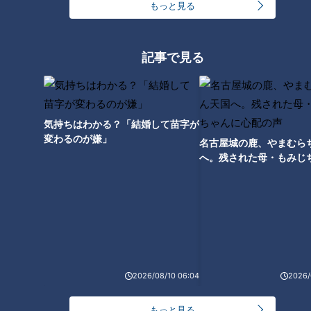
もっと見る
（ジェラードン）
この記事の画像を見る
記事で見る
この記事を見たあなたへのおすすめ
気持ちはわかる？「結婚して苗字が
変わるのが嫌」
名古屋城の鹿、やまむら
へ。残された母・もみじ
配の声
「これつかめる人います？」
「キユーピー３分クッキング」
CBC友廣アナ人生初のアユつか
60周年記念企画 番組オープニ
み取りに大苦戦！岐阜・恵那市
ングで紹介されるかも！？「#
の新体験型の地域公園を満喫
キユーピー3分クッキング踊っ
てみた TikTokキャンペーン」～
2026/08/10 06:04
2026/
2023年3月16日(木)スタート～
もっと見る