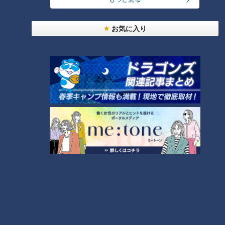
石井アナは中日、阪神どっちの
お気に入り
ファン？大阪と生中継で丁々発
止！
CBCテレビ・ドラゴンズ応援番
組「サンデードラゴンズ」が今
年で40周年を迎えます！
7ORDER長妻怜央が挑む『地名
東海でオンエアのローカル番
しりとり～旅人ながつの挑戦
組…峯岸みなみ「なんでか分か
～』が4月から土曜深夜に隔週
らないけど身近な感じ」出演の
放送！
感想問われしっかり照れる
タグ