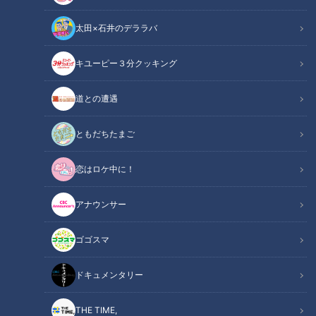
太田×石井のデララバ
キユーピー３分クッキング
道との遭遇
ともだちたまご
CBC web
恋はロケ中に！
「CBC web」からのお知らせ
アナウンサー
＜番組紹介＞
ゴゴスマ
ＣＢＣテレビでは3月19日（日）午後4時より、「パンサー向
井の新時代アスリート応援宣言！」を放送します。新時代を担
ドキュメンタリー
う東海地区の天才アスリートキッズをパンサーの向井慧と峯岸
みなみが徹底応援！「新時代アスリート」を紹介するのは具志
THE TIME,