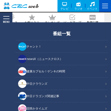
テレビ
ラジオ
イベント
MENU
ニュース
お気に入り
ランキング
ピックアップ
新着記事
CBC MAGAZINE
番組一覧
パンサーの向井慧と峯岸みなみが徹底応
援！東海地区の新時代を担うスーパーア
チャント！
スリートを知って、スポーツを楽しく応
援しよう！『パンサー向井の新時代アス
newsX（ニュースクロス）
リート応援宣言！』3月19日（日） 午後
健康カプセル！ゲンキの時間
4時 放送決定！
2023/03/13 12:00
中日クラウンズ
中日ドラゴンズ関連記事
花咲かタイムズ