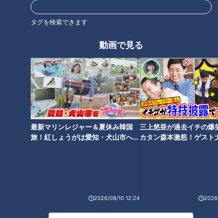
し不思議な空気が流れるロケVTRに対しての向井さんのツッコ
ミも面白かったです(笑) スポーツに全く興味がなくても楽しめ
タグを検索できます
ると思いますので、ぜひご覧ください！
動画で見る
＜プロデューサー・鈴木幹也（ＣＢＣテレビ）コメント＞
東海地区の才能溢れる新時代アスリートを紹介します！サッカ
ー、ボクシング、ゴルフにスポットを当て、驚きの練習法やそ
の素顔に迫ります。未来明るいスポーツ界を一緒に応援しまし
ょう！
最新マリンレジャー＆夏休み韓国
三上悠亜が過去イチの爆
番組概要
旅！紅しょうがは愛知・犬山市へ
カタン森本激怒！ゲスト
【花咲かタイムズ】
【ともだちたまご】
番組タイトル ： 『パンサー向井の新時代アスリート応援宣
言！』
放送日時 ： 2023年3月19日(日) 午後4時～午後4時54分
（ＣＢＣテレビローカルエリア放送）
2026/08/10 12:24
2026/
出 演 ： 向井 慧（パンサー） 峯岸みなみ
具志堅用高 田中 恒成 大西ライオン アタック西本