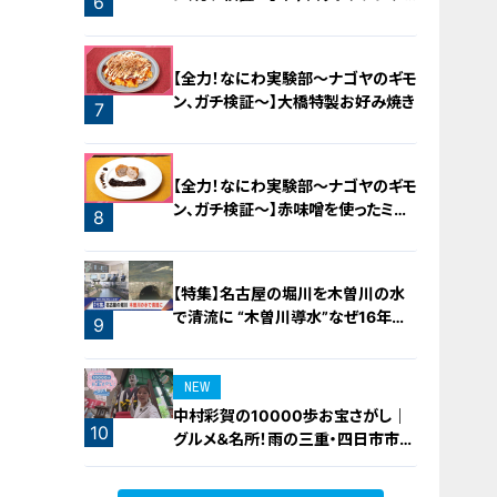
6
ロースト
【全力！なにわ実験部～ナゴヤのギモ
ン、ガチ検証～】大橋特製お好み焼き
7
【全力！なにわ実験部～ナゴヤのギモ
ン、ガチ検証～】赤味噌を使ったミル
8
フィーユ味噌トンカツ
【特集】名古屋の堀川を木曽川の水
で清流に “木曽川導水”なぜ16年ぶ
9
り？【newsX】
NEW
中村彩賀の10000歩お宝さがし｜
10
グルメ＆名所！雨の三重・四日市市で
お宝探し【チャント！特集】