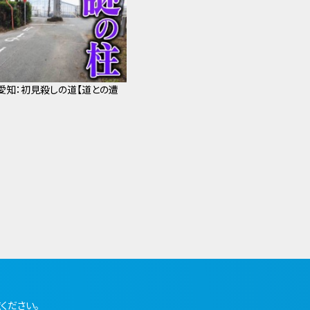
・愛知：初見殺しの道【道との遭
ください。