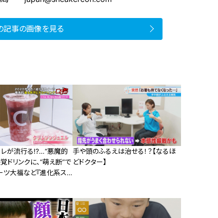
の記事の画像を見る
コレが流行る!?…“悪魔的
手や頭のふるえは治せる！？【なるほ
覚ドリンクに、“萌え断”で
どドクター】
ーツ大福など『進化系スイ
介！