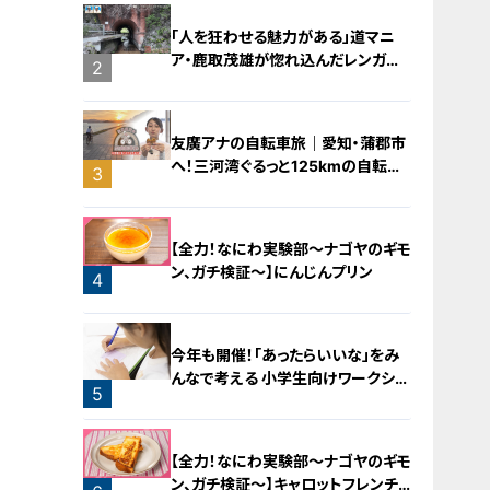
「人を狂わせる魅力がある」道マニ
ア・鹿取茂雄が惚れ込んだレンガの
2
橋梁とは？未公開の道3選
友廣アナの自転車旅｜愛知・蒲郡市
へ！三河湾ぐるっと125kmの自転車
3
旅！【チャント！特集】
【全力！なにわ実験部～ナゴヤのギモ
ン、ガチ検証～】にんじんプリン
4
今年も開催！「あったらいいな」をみ
んなで考える 小学生向けワークショ
5
ップを大府市で開催
【全力！なにわ実験部～ナゴヤのギモ
ン、ガチ検証～】キャロットフレンチ