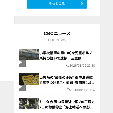
もっと見る
CBCニュース
CBC NEWS
小学校講師の男(38)を児童ポルノ
所持の疑いで逮捕 三重県
2026/08/06 23:18
災害時の“最後の手段” 車中泊避難
で気をつけること 愛知･豊田市は4年
前からマニュアル作成 最悪の場合
2026/08/06 19:14
死に至る｢エコノミークラス症候群｣
にならないために
トヨタ 台風13号接近で国内9工場で
7日の稼働停止 ｢海上輸送への影響
を踏まえ判断｣ 夏季連休明けの17日