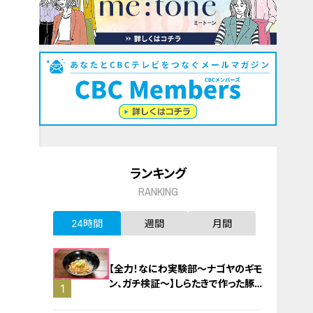
ランキング
RANKING
24時間
週間
月間
【全力！なにわ実験部～ナゴヤのギモ
ン、ガチ検証～】しらたきで作った豚
1
バラミンチの油そば