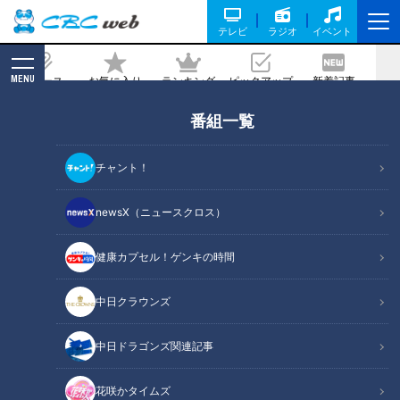
テレビ
ラジオ
イベント
MENU
ニュース
お気に入り
ランキング
ピックアップ
新着記事
CBC MAGAZINE
番組一覧
ＣＢＣテレビと愛知県田原市との「防
災・減災パートナーシップに関する協
チャント！
定」締結式のお知らせ
newsX（ニュースクロス）
2026/06/23 15:00
健康カプセル！ゲンキの時間
中日クラウンズ
中日ドラゴンズ関連記事
花咲かタイムズ