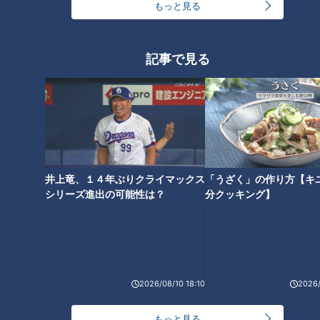
もっと見る
ＣＢＣテレビと愛知県豊橋市と
「口の中でホロホロほどけてい
の「防災・減災パートナーシッ
く」CBC友廣アナがジビエ料理
プに関する協定」締結式のお知
記事で見る
に舌鼓！大自然に囲まれたレス
らせ
トランでひと休み
タグ
PR TIMES
井上竜、１４年ぶりクライマックス
「うざく」の作り方【キ
オススメ関連コンテンツ
シリーズ進出の可能性は？
分クッキング】
2026/08/10 18:10
2026/
ＣＢＣテレビが多言語情報サイ
｢水が天井近くまで｣ 1か月分の
ト「Explore Nagoya」を開設
もっと見る