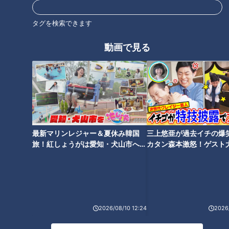
タグを検索できます
動画で見る
「太田×石井のデララバトーク
友廣アナの自転車旅｜知多半島
ライブ」の第4弾が開催決定！
から渥美半島の先端へ！新シリ
ーズ始動 125kmの自転車旅！
【チャント！特集】
最新マリンレジャー＆夏休み韓国
三上悠亜が過去イチの爆
旅！紅しょうがは愛知・犬山市へ
カタン森本激怒！ゲスト
ＣＢＣ開局７５周年プロジェク
魚鱗癬の会でピアノ演奏…「が
【花咲かタイムズ】
【ともだちたまご】
ト （１）“最速王”決定！小学生
んばろう。がく」テーマソング
スピードガンコンテスト （２）
～配信型ドキュメンタリー「ピ
ドラゴンズＯＢが解説！プロ野
エロと呼ばれた息子」第１３７
球 パブリックビューイング
話
（３）テレビスタジオの裏側
2026/08/10 12:24
2026/
へ！こども体験ツアー