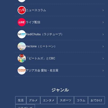
り一層高めることを目的とします。
ニュースコラム
田原市では地域の防災の担い手に向けた「防災リーダー研修
ライブ配信
会」などを通じ地域の防災力を高める活動を、ＣＢＣテレビで
は「防災ステーション宣言」を掲げて防災・減災に関する報道
RadiChubu（ラジチューブ）
を、それぞれ継続しています。今回は両者のこれらの活動を背
景に、相互の協力について合意に至ったものです。
me:tone（ミートーン）
ＣＢＣテレビでは地域の防災・減災活動の一助となるべく、
「ビートルズ」とCBC
放送エリアである愛知・岐阜・三重の各市町村と、同様の協定
締結の拡大を目指してまいります。同様の協定を締結するの
アジア大会 愛知・名古屋
は、愛知県安城市（4月締結）に続いて2例目となります。
【締結式の概要】
ジャンル
日 時：令和8年6月29日(月)午後1時30分より
生活
グルメ
エンタメ
スポーツ
コラム
おでかけ
場 所：田原市役所 政策会議室