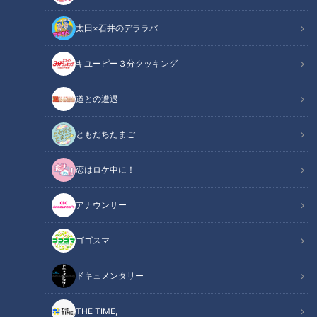
太田×石井のデララバ
CBC web
キユーピー３分クッキング
「CBC web」からのお知らせ
道との遭遇
株式会社ＣＢＣテレビ（本社：名古屋市中区、代表取締役社
ともだちたまご
長：松波 啓三）は、愛知県田原市（市長：山下 政良）と、平
時および災害時における連携協力を目的とした「防災・減災パ
恋はロケ中に！
ートナーシップに関する協定」を締結いたします。
アナウンサー
締結式を令和8年6月29日(月)午後1時30分より田原市役所で行
います。
ゴゴスマ
本協定は、田原市とＣＢＣテレビ、およびＣＢＣグループ各
ドキュメンタリー
社が相互に連携し、平常時・災害時を問わず防災・減災に関す
る情報発信や啓発活動を行うことで、地域住民の防災意識をよ
THE TIME,