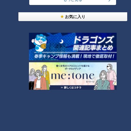
雨が1時間で…深夜の集中豪
雨“37万人に避難勧告”も避難所
には51人 想定外の豪雨からどう
お気に入り
逃げる？
ダイソーの防災用品「アルミブ
ランケット」がビール醸造で大
活躍!? 現役理科教師が始めたク
ラフトビール会社