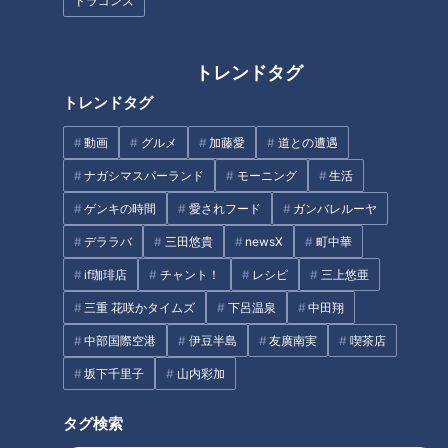
ドラゴンズ
出席者：田原市長 山下 政良氏
トレンドタグ
株式会社ＣＢＣテレビ 代表取締役社長 松波 啓三
トレンドタグ
【お問い合わせ先】
動画
グルメ
加藤愛
道との遭遇
ＣＢＣ防災・減災ソリューション事務局
ナガシマスパーランド
モーニング
生活
ゲンキの時間
愛されフード
ガンバレルーヤ
052-259-2052（（株）ＣＢＣクリエイション内）／
デララバ
三田悠貴
newsX
町中華
ml_bosai@cbc-tr.co.jp
https://hicbc.com/bousai/
if珈琲店
チャント！
レシピ
三上悠亜
三重 花咲かタイムズ
下呂温泉
中田翔
この記事の画像を見る
中部国際空港
伊豆半島
友廣南実
喫茶店
坂下千里子
山内彩加
この記事を見たあなたへのおすすめ
タグ検索