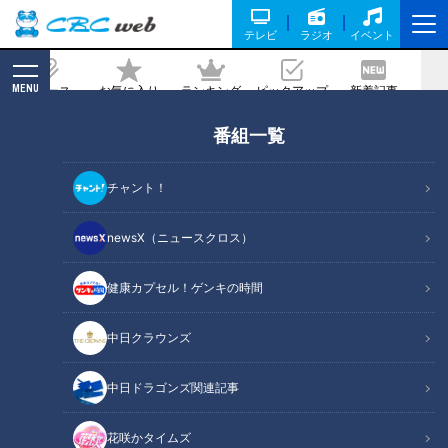
テレビ
ラジオ
イベント
MENU
ニュース
お気に入り
ランキング
ピックアップ
新着記事
CBC MAGAZINE
番組一覧
中部・北陸実業団駅伝に燃料電池中継車
を導入！ 環境と選手に配慮したライブ配
チャント！
信をLocipo（ロキポ）とYouTubeで行
います。
newsX（ニュースクロス）
2023/11/07 12:00
健康カプセル！ゲンキの時間
中日クラウンズ
中日ドラゴンズ関連記事
花咲かタイムズ