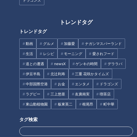
ドラゴンズ
・配信チャンネル
トレンドタグ
Locipo（ロキポ）
https://locipo.jp/live
トレンドタグ
YouTube CBCスポーツ公式チャンネル
動画
グルメ
加藤愛
ナガシマスパーランド
https://www.youtube.com/@cbc_sports/streams
生活
レシピ
モーニング
愛されフード
・配信時間
道との遭遇
newsX
ゲンキの時間
デララバ
伊豆半島
北辻利寿
三重 花咲かタイムズ
8時30分～14時00分（予定）
中部国際空港
お金
エンタメ
ドラゴンズ
・大会名
ラグビー
三上悠亜
友廣南実
喫茶店
東山動植物園
板東英二
根尾昂
町中華
第63回中部･第53回北陸実業団対抗駅伝競走大会
タグ検索
・大会公式HP
http://chubu.jita-trackfield.jp/schedule/c-s-h/