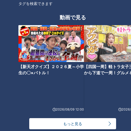
タグを検索できます
＜出演者＞
動画で見る
・解説：
糟谷悟（トヨタ紡織）
早川翼（トヨタ自動車）
【新天才クイズ】２０２６夏～小学
【四国一周】軽トラ女子
平田和之（トヨタ紡織）
生の〇×バトル！
から下道で一周！グルメ
イブ⑳
・実況
西村俊仁（CBCテレビアナウンサー）
2026/08/09 12:00
2026/
・リポーター
もっと見る
光山雄一朗（CBCテレビアナウンサー）