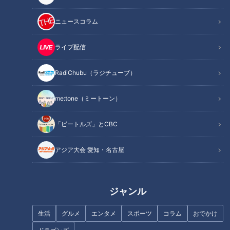
（SDGs）」に賛同し、持続可能な社会の実現を目指し、二酸
化炭素排出量ゼロの水素中継車の導入を決定しました。
ニュースコラム
動力源は水素を使って発電する「FCスタック（燃料電池）」
ライブ配信
を採用しました。この結果、走行時に地球温暖化の原因となる
CO2（二酸化炭素）を含め排気ガスを一切出さないため、後ろ
RadiChubu（ラジチューブ）
を走るランナーや沿道の観客の皆様の環境ストレスの軽減につ
ながることが期待されます。
me:tone（ミートーン）
＜CBCグループSDGs宣言＞
「ビートルズ」とCBC
https://hicbc.com/special/sdgs/
アジア大会 愛知・名古屋
＜ライブ配信概要＞
・実施日
ジャンル
生活
グルメ
エンタメ
スポーツ
コラム
おでかけ
2023年11月12日（日）