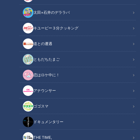
太田×石井のデララバ
キユーピー３分クッキング
道との遭遇
CBC web
ともだちたまご
「CBC web」からのお知らせ
恋はロケ中に！
2023年11月12日（日）に開催される「第63回中部･第53回北
アナウンサー
陸実業団対抗駅伝競走大会」を、名古屋のテレビ5局が運営す
る動画配信サービスLocipo（ロキポ）とYouTubeの「CBCス
ゴゴスマ
ポーツ公式チャンネル」でライブ配信します。
ドキュメンタリー
主催の中部実業団陸上競技連盟と北陸実業団陸上競技連盟、後
援のCBCテレビは、国連が掲げる「持続可能な開発目標
THE TIME,