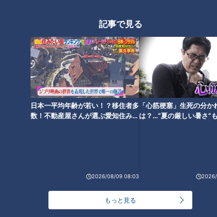
<Locipoについて＞
記事で見る
名古屋のテレビ5局が運営する動画配信サービス。テレビ番組
の見逃し配信はもちろん、ニュースや番組で取り上げたエンタ
メ、グルメ、おでかけ情報などを配信中。
・URL
日本一平均年齢が若い！？移住者多
「心筋梗塞」生死の分か
https://locipo.jp/
数！不動産屋さんが選ぶ愛知住みた
は？…“夏の厳しい暑さ”
い街ランキング1位は？
に！発症前のキケンなサ
・提供サービス
法
Webサイト、スマホアプリ (iOS, Android)
2026/08/09 08:03
2026/
・参加社
もっと見る
東海テレビ放送、中京テレビ放送、CBCテレビ、名古屋テレ