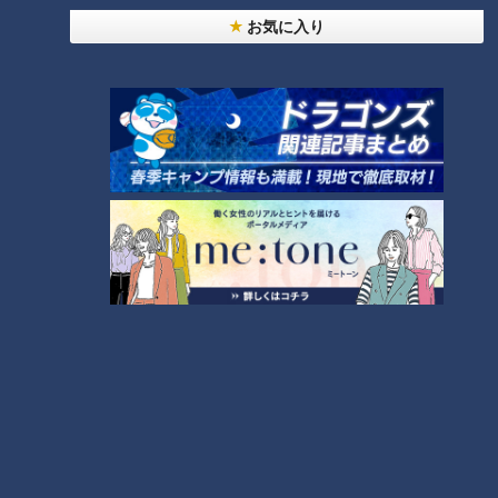
ビ、テレビ愛知
お気に入り
◆Locipo アプリのダウンロード
iOS：
https://apps.apple.com/jp/app/chuun/id1129036148
Andoroid：
https://play.google.com/store/apps/details?
id=jp.co.ctv.chuun
この記事の画像を見る
この記事を見たあなたへのおすすめ
ゴールデン帯に超濃厚地元番組
が集結＆松阪牛からおいでやす