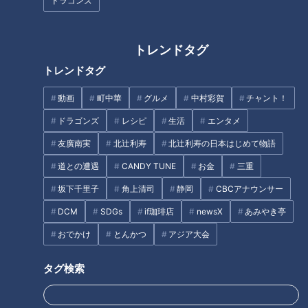
ドラゴンズ
トレンドタグ
CBCテレビ制作「僕と時々もう
「ポークソテー アップルソー
1人の僕」がアメリカ・USイン
ス」の作り方【キユーピー３分
トレンドタグ
ターナショナルアワード2025で
クッキング】
銀賞を受賞！！
動画
町中華
グルメ
中村彩賀
チャント！
ドラゴンズ
レシピ
生活
エンタメ
友廣南実
北辻利寿
北辻利寿の日本はじめて物語
道との遭遇
CANDY TUNE
お金
三重
「ポテトコロッケ」の作り方
「びっくりたこ焼き」の作り方
坂下千里子
角上清司
静岡
CBCアナウンサー
【キユーピー３分クッキング】
【キユーピー３分クッキング】
DCM
SDGs
if珈琲店
newsX
あみやき亭
おでかけ
とんかつ
アジア大会
タグ検索
ドラゴンズ田島慎二、涙で始ま