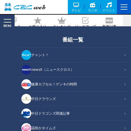
テレビ
ラジオ
イベント
MENU
ニュース
お気に入り
ランキング
ピックアップ
新着記事
CBC MAGAZINE
番組一覧
CBCテレビ製作のドキュメンタリー映画
が「児童福祉文化賞」を受賞！トゥレッ
チャント！
ト症の若者たちを記録した作品
newsX（ニュースクロス）
2025/05/20 13:00
健康カプセル！ゲンキの時間
中日クラウンズ
中日ドラゴンズ関連記事
花咲かタイムズ