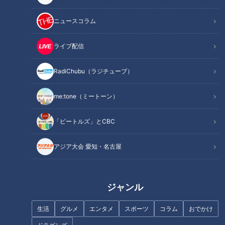
「児童福祉文化賞」は「こども家庭審議会」が推薦する児童福
祉文化財の中から、出版や舞台芸術、そして映像・メディアな
ニュースコラム
どの分野で優れた作品をそれぞれ選定し表彰するものです。
ライブ配信
『僕と時々もう一人の僕』は、幼い頃から自分の意思に反して
体が動いたり大きな声が出てしまう「トゥレット症」の若者た
RadiChubu（ラジチューブ）
ちの苦悩を記録した作品です。
me:tone（ミートーン）
こども家庭庁担当の三原じゅん子大臣は「子どもに見せるべき
「ビートルズ」とCBC
もっとも優れた映像作品」と評価しました。
アジア大会 愛知・名古屋
この記事の画像を見る
この記事を見たあなたへのおすすめ
ジャンル
生活
グルメ
エンタメ
スポーツ
コラム
おでかけ