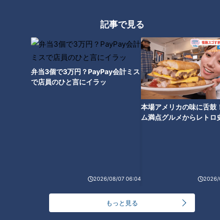
記事で見る
弁当3個で3万円？PayPay会計ミス
15秒に１回大声が出るトゥレッ
で店員のひと言にイラッ
ト症の配達員 1年間の取材【総
集編】
本場アメリカの味に舌鼓
ム満点グルメからレトロ
で！愛知・東海市の感動
選
2026/08/07 06:04
2026/
もっと見る