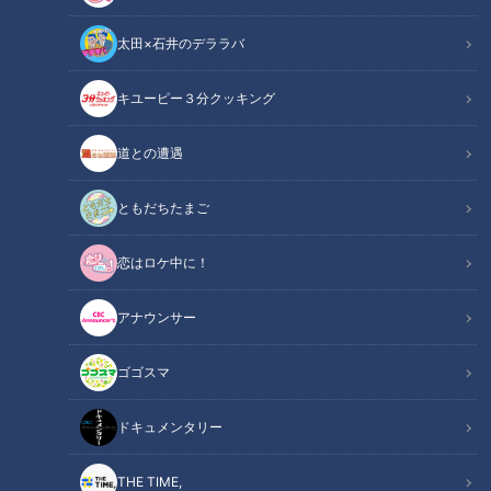
太田×石井のデララバ
キユーピー３分クッキング
道との遭遇
ともだちたまご
CBC web
「CBC web」からのお知らせ
恋はロケ中に！
「こども家庭庁」が選定する今年度の「児童福祉文化賞」の表
アナウンサー
彰式が行われ、CBCテレビ製作のドキュメンタリー映画が大
臣表彰を受けました。
ゴゴスマ
受賞したのは去年3月公開のドキュメンタリー映画『劇場版 僕
ドキュメンタリー
と時々もう1人の僕～トゥレット症と生きる』です。
THE TIME,