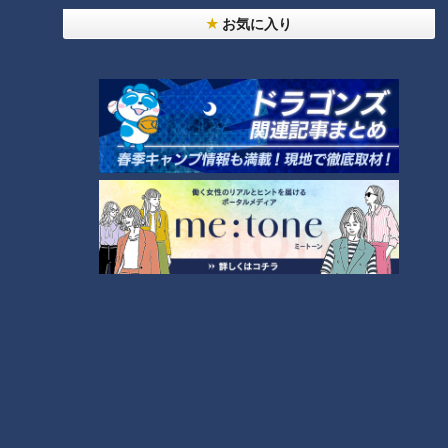
お気に入り
ランキング
RANKING
24時間
週間
月間
友廣アナの自転車旅｜愛知・蒲郡市へ！三河湾ぐる
っと125kmの自転車旅！【チャント！特集】
1
【全力！なにわ実験部～ナゴヤのギモン、ガチ検証
～】にんじんプリン
2
【全力！なにわ実験部～ナゴヤのギモン、ガチ検証
～】しらたきで作った豚バラミンチの油そば
3