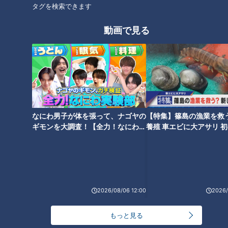
タグを検索できます
地名でつなぐ全国縦断の旅！１
り涙で終えた現役生活 家族、
個あたり３２円の激安グレープ
チームメイト、ファン…への感
動画で見る
フルーツに遭遇
謝を通して振り返る
タグ
PR TIMES
なにわ男子が体を張って、ナゴヤの
【特集】篠島の漁業を救
オススメ関連コンテンツ
ギモンを大調査！【全力！なにわ実
養殖 車エビに大アサリ 
験部～ナゴヤのギモン、ガチ検証
【newsX】
～】
2026/08/06 12:00
2026/
15秒に1回の大声「トゥレット
15秒に１回の奇声…難病“トゥレ
症」のウーバー配達員が石川県
ット症”がつないだ子供たちとの
もっと見る
の被災地に通う理由
縁