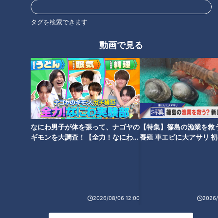
北辻利寿
コラム
北辻利寿
コラム
タグを検索できます
動画で見る
“山さん”露口茂さんに捧ぐ
旬のサンマを食べた！黒潮
～刑事ドラマの傑作『太陽
の大蛇行も終わり、大ぶり
にほえろ！』の記憶
なにわ男子が体を張って、ナゴヤの
【特集】篠島の漁業を救
の姿に舌鼓の“秋の味”
ニュースコラム
ニュースコラム
ギモンを大調査！【全力！なにわ実
養殖 車エビに大アサリ 
東西南北論説風
東西南北論説風
験部～ナゴヤのギモン、ガチ検証
【newsX】
2025/09/08 17:50
2025/09/03 11:50
～】
北辻利寿
コラム
北辻利寿
コラム
2026/08/06 12:00
2026/