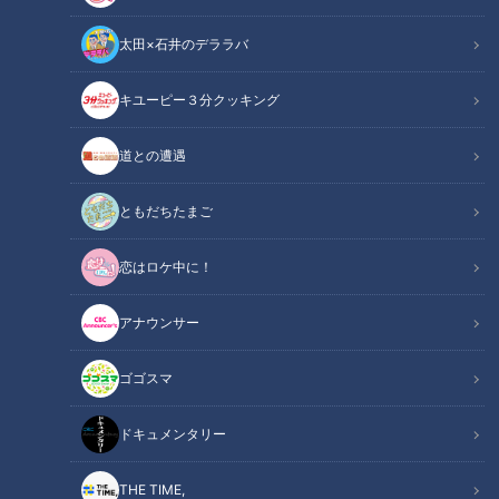
太田×石井のデララバ
キユーピー３分クッキング
道との遭遇
女性用トイレの行列は解消
『国宝』『宝島』そして
されるのか？国が協議会を
『平場の月』、体験した
スタート、対策に本腰
「読んでから見るか、見て
ともだちたまご
ニュースコラム
ニュースコラム
から読むか」
東西南北論説風
東西南北論説風
恋はロケ中に！
2025/11/25 17:50
2025/11/19 17:50
北辻利寿
コラム
北辻利寿
コラム
アナウンサー
ゴゴスマ
ドキュメンタリー
THE TIME,