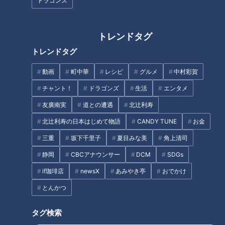
ドラゴンズ
オリオンビール、映画『宝
島』、遠くのジャングリ
ア、沖縄２０２５年の秋を
トレンドタグ
ニュースコラム
ニュースコラム
行く
東西南北論説風
東西南北論説風
トレンドタグ
2025/10/23 12:10
2025/10/15 17:50
動画
町中華
レシピ
グルメ
中村彩賀
北辻利寿
コラム
北辻利寿
コラム
チャント！
ドラゴンズ
生活
エンタメ
友廣南実
道との遭遇
北辻利寿
北辻利寿の日本はじめて物語
CANDY TUNE
お金
三重
坂下千里子
夏目みな美
角上清司
静岡
CBCアナウンサー
DCM
SDGs
南海トラフ地震の発生確率
追悼～俳優ロバート・レッ
if珈琲店
newsX
あみやき亭
おでかけ
は９０％？２０％？幅のあ
ドフォードさんが輝いた“華
とんかつ
り過ぎる数値への戸惑い
麗なる”映画の時代
ニュースコラム
ニュースコラム
東西南北論説風
東西南北論説風
タグ検索
2025/10/08 11:50
2025/09/18 17:50