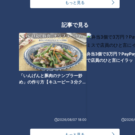
もっと見る
記事で見る
サザンオールスターズの歌
家庭で「防災対策」を実施
と共に思いを馳せる、戦後
した人は過去最高！その一
８０年を迎えたニッポンの
方で悩ましいのは費用面
ニュースコラム
ニュースコラム
今
東西南北論説風
東西南北論説風
弁当3個で3万円？PayP
2025/08/26 17:50
2025/08/19 11:50
で店員のひと言にイラッ
北辻利寿
コラム
北辻利寿
コラム
「いんげんと豚肉のナンプラー炒
め」の作り方【キユーピー３分クッ
キング】
2026/08/07 18:00
2026/
明日からではなく今日から
まるでスイス風“しゃぶしゃ
できる！身近で気軽な防災
ぶ”！レマン湖畔で出合った
もっと見る