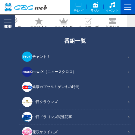
テレビ
ラジオ
イベント
MENU
ニュース
お気に入り
ランキング
ピックアップ
新着記事
CBC MAGAZINE
番組一覧
チャント！
newsX（ニュースクロス）
ニュースコラム
健康カプセル！ゲンキの時間
ニュースコラム
の記事一覧
中日クラウンズ
カテゴリーを絞り込む
中日ドラゴンズ関連記事
花咲かタイムズ