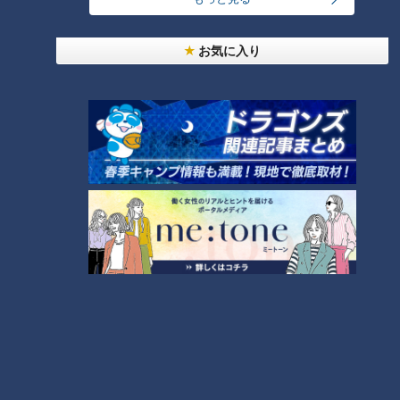
「フェーズフリー」の魅力
美味「フォンデュ・シノワ
ニュースコラム
ニュースコラム
ーズ」
東西南北論説風
東西南北論説風
お気に入り
2025/08/13 06:03
2025/08/08 17:50
北辻利寿
コラム
北辻利寿
コラム
“民意”が漂流する夏、退
“昭和の夏休み”思い出を語
陣？続投？揺れ続ける石破
ろう！ラジオ体操、プール
政権から考える沖縄への思
登校日、そして部活動
い
ニュースコラム
ニュースコラム
東西南北論説風
東西南北論説風
2025/08/07 17:50
2025/07/29 17:50
北辻利寿
コラム
北辻利寿
コラム