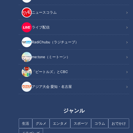
「ＬＩＮＥ（ライン）の交
ついに自衛隊まで出動！ク
換」って、まるで名刺交
マと人間との関係はどうな
ニュースコラム
換？便利さと同居する違和
っていくのだろうか
ニュースコラム
ニュースコラム
感に思う
東西南北論説風
東西南北論説風
ライブ配信
2025/11/11 17:50
2025/11/04 17:50
RadiChubu（ラジチューブ）
北辻利寿
コラム
北辻利寿
コラム
me:tone（ミートーン）
「ビートルズ」とCBC
アジア大会 愛知・名古屋
『マンマ・ミーア！』とそ
の時代～名古屋公演とノー
ジャンル
ベル賞の不思議な縁を発
見！
生活
グルメ
エンタメ
スポーツ
コラム
おでかけ