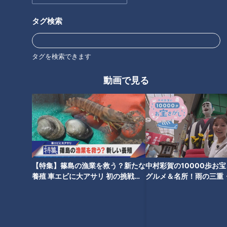
タグ検索
カツオはどこを旅してきた
タグを検索できます
全国に広がる「宿泊税」の
の？眼球を分析して“旅
導入、自治体にとって新た
路”を追跡できた！
動画で見る
な財源の行方は？
ニュースコラム
ニュースコラム
東西南北論説風
東西南北論説風
2026/05/28 17:50
2026/05/13 17:50
北辻利寿
コラム
北辻利寿
コラム
【特集】篠島の漁業を救う？新たな
中村彩賀の10000歩お
養殖 車エビに大アサリ 初の挑戦
グルメ＆名所！雨の三重
【newsX】
でお宝探し【チャント！
GWどう過ごしますか？２
今年もマスターズが開幕！