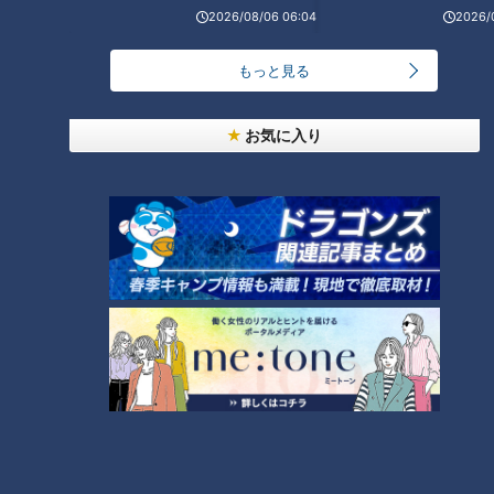
2026/08/06 06:04
2026/
北辻利寿
コラム
北辻利寿
コラム
もっと見る
お気に入り
“義理チョコ”今や遠い記憶
老舗デパート「名鉄百貨
の彼方へ？バレンタイン２
店」が閉店、在りし日の
０２６最新事情
数々の思い出と不透明な未
ニュースコラム
ニュースコラム
来
東西南北論説風
東西南北論説風
2026/03/04 17:50
2026/02/03 17:50
北辻利寿
コラム
北辻利寿
コラム