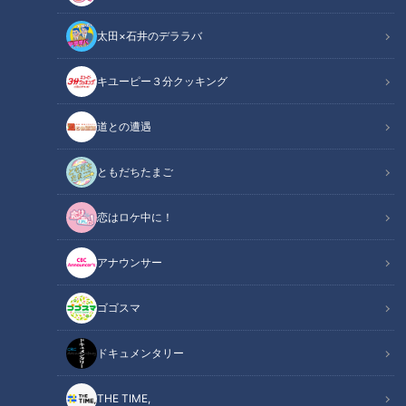
太田×石井のデララバ
キユーピー３分クッキング
道との遭遇
東野圭吾さんに捧ぐ～『秘
イラン情勢、クマ出没、猛
密』『容疑者Ｘの献身』
暑さらに物価高、２０２６
『幻夜』どれも大好きで選
ともだちたまご
年夏休みを取り巻く波乱の
ニュースコラム
ニュースコラム
べない
要素
東西南北論説風
東西南北論説風
恋はロケ中に！
2026/07/29 17:50
2026/07/16 17:50
北辻利寿
コラム
北辻利寿
コラム
アナウンサー
ゴゴスマ
ドキュメンタリー
THE TIME,