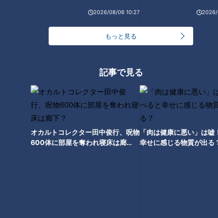
０２６年は物価高、中東情
松山英樹も栄冠に輝いた“歴
2026/08/06 10:27
2026/
勢、そして地震への不安
史と伝統”その歩み
ニュースコラム
ニュースコラム
東西南北論説風
東西南北論説風
もっと見る
2026/04/28 17:50
2026/04/09 17:50
北辻利寿
コラム
北辻利寿
コラム
記事で見る
オカルトコレクター田中俊行、呪物
「肉は健康に悪い」は嘘
600体に部屋を奪われ寝床は廊
幸せに感じる物質が出る
下？
Netflix（ネットフリック
首里城へ行ってきました！
ス）の歴史と現在地、大谷
火災から復元された正殿を
翔平と共に“春”を席巻した
目の当たりにした感動
配信旋風
ニュースコラム
ニュースコラム
東西南北論説風
東西南北論説風
2026/03/18 17:50
2026/03/10 17:50