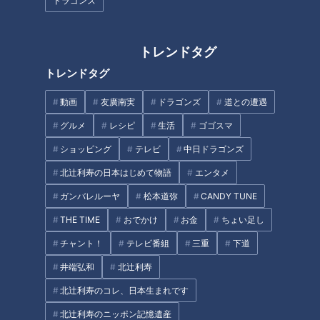
ドラゴンズ
2026/07/03 17:50
2026/06/25 17:50
北辻利寿
コラム
北辻利寿
コラム
トレンドタグ
トレンドタグ
動画
友廣南実
ドラゴンズ
道との遭遇
グルメ
レシピ
生活
ゴゴスマ
ショッピング
テレビ
中日ドラゴンズ
北辻利寿の日本はじめて物語
エンタメ
揺れ続ける辺野古の海、沖
追悼・橋本淳さん～昭和の
縄の普天間飛行場返還合意
歌謡史を彩った歩みと１９
ガンバレルーヤ
松本道弥
CANDY TUNE
３０年の夏が来る
６８年の神がかり的な作品
ニュースコラム
ニュースコラム
群
THE TIME
おでかけ
お金
ちょい足し
東西南北論説風
東西南北論説風
2026/06/18 17:50
2026/06/04 17:50
チャント！
テレビ番組
三重
下道
井端弘和
北辻利寿
北辻利寿
コラム
北辻利寿
コラム
北辻利寿のコレ、日本生まれです
北辻利寿のニッポン記憶遺産