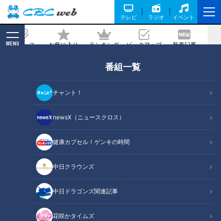
テレビ
ラジオ
イベント
MENU
ニュース
お気に入り
ランキング
ピックアップ
新着記事
CBC MAGAZINE
番組一覧
チャント！
newsX（ニュースクロス）
ニュースコラム
健康カプセル！ゲンキの時間
東西南北論説風
の記事一覧
中日クラウンズ
カテゴリーを絞り込む
中日ドラゴンズ関連記事
花咲かタイムズ