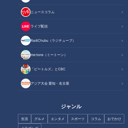
学校のプールが姿を消して
あのゴジラを誕生させた“人
ニュースコラム
いく？時代の波が浮き彫り
間の業（ごう）” ビキニ核実
にした３つの理由
験から８０年目の夏を迎え
ニュースコラム
ニュースコラム
ライブ配信
て
東西南北論説風
東西南北論説風
2026/07/15 17:50
2026/07/09 17:50
RadiChubu（ラジチューブ）
北辻利寿
コラム
北辻利寿
コラム
me:tone（ミートーン）
「ビートルズ」とCBC
アジア大会 愛知・名古屋
トランプ政権で迎えた建国
ジャンル
東海道新幹線が全線ストッ
２５０年、アメリカの歴史
プ、車内で５時間を過ごし
と「独立宣言」精神の行方
生活
グルメ
エンタメ
た体験と払い戻しの驚き
スポーツ
コラム
おでかけ
ニュースコラム
ニュースコラム
東西南北論説風
東西南北論説風