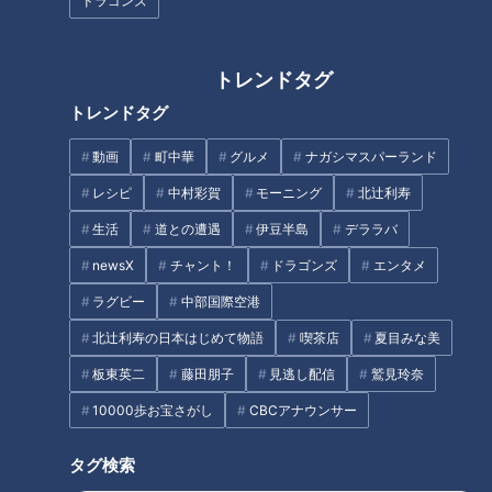
ドラゴンズ
が教える人見知り女性でも
ーが語る“バズ”とYouTube
me:tone
me:tone
好印象を残すコツとは？
のリアル
ライフ
キャリア
トレンドタグ
2026/07/18 11:55
2026/07/11 11:55
トレンドタグ
生活
me:tone
生活
me:tone
動画
町中華
グルメ
ナガシマスパーランド
レシピ
中村彩賀
モーニング
北辻利寿
生活
道との遭遇
伊豆半島
デララバ
newsX
チャント！
ドラゴンズ
エンタメ
学生時代のオフは「1人でカ
「育休を取っていい？」か
ラグビー
中部国際空港
バを見ていた」！？元
ら「どう支える？」へ。“対
北辻利寿の日本はじめて物語
喫茶店
夏目みな美
SKE48若林倫香が語る、飾
話”でつくる働きやすい職場
me:tone
me:tone
らない名古屋愛
づくりとは
板東英二
藤田朋子
見逃し配信
鷲見玲奈
キャリア
ライフ
2026/07/08 11:07
2026/07/04 11:55
10000歩お宝さがし
CBCアナウンサー
生活
me:tone
生活
me:tone
タグ検索