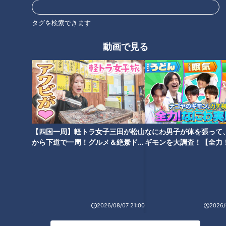
タグを検索できます
動画で見る
6月が分かれ道！ボーナスで
社内初の時短勤務でもキャ
差がつく「貯まる人」と
リアを諦めない。子育てと
「消える人」の違い
仕事を両立する女性社員の
me:tone
me:tone
リアル
ライフ
ライフ
2026/07/01 11:55
2026/06/27 11:55
生活
me:tone
生活
me:tone
【四国一周】軽トラ女子三田が松山
なにわ男子が体を張って
から下道で一周！グルメ＆絶景ドラ
ギモンを大調査！【全力
イブ⑳
験部～ナゴヤのギモン、
～】
住民税決定通知書が届いた
2026/08/07 21:00
2026/
働きやすさは制度だけでは
ら「ふるさと納税」の始め
生まれない。大切なのは現
どき！お金のプロが教え