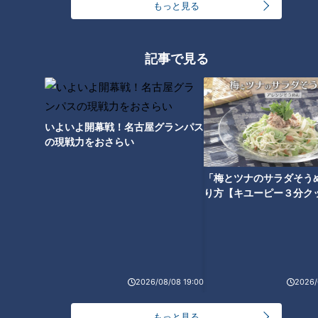
場の小さな声
もっと見る
me:tone
me:tone
る“計画的ふるさと納税”の
ライフ
ライフ
ススメ
2026/06/20 11:55
2026/06/17 11:55
記事で見る
生活
me:tone
生活
me:tone
いよいよ開幕戦！名古屋グランパス
の現戦力をおさらい
「梅とツナのサラダそう
ガソリン高騰で家計がピン
子育て経験をキャリアに生
り方【キユーピー３分ク
チ…。働く女性の家計見直し
かす。16年の内勤から法人
術とは？無理なく貯蓄を増
営業へ
me:tone
me:tone
やす「守りと投資」
ライフ
ライフ
2026/06/13 11:55
2026/06/10 11:55
生活
me:tone
生活
me:tone
2026/08/08 19:00
2026/
もっと見る