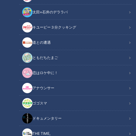
me:tone
の記事一覧
太田×石井のデララバ
カテゴリーを絞り込む
キユーピー３分クッキング
道との遭遇
ともだちたまご
恋はロケ中に！
NEW
大学受験で100万円超も!?
「画面映え」と「リアル」
教育費で後悔しないために
でリップを使い分け！ 大人
アナウンサー
夏から始めるお金の準備術
気YouTuber・元SKE48若
me:tone
me:tone
とは
林倫香のカバンの中身を大
ライフ
キャリア
ゴゴスマ
公開
2026/08/08 11:55
2026/07/29 11:55
ドキュメンタリー
生活
me:tone
生活
me:tone
THE TIME,