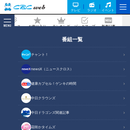
テレビ
ラジオ
イベント
MENU
ニュース
お気に入り
ランキング
ピックアップ
新着記事
CBC MAGAZINE
番組一覧
チャント！
newsX（ニュースクロス）
me:tone（ミートーン）
働く女性のリアルな声を届けるWEBメディア『me:tone』。
健康カプセル！ゲンキの時間
名古屋を起点に、座談会や美容・キャリア・お金の話題まで、身近
で共感できる情報を発信し、女性たちの「今」を応援します。
中日クラウンズ
共感と気づきで毎日を前向きに。毎週不定期で更新。
公式Instagram
公式X（旧Twitter）
中日ドラゴンズ関連記事
花咲かタイムズ