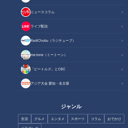
ニュースコラム
ライブ配信
高校生に性教育はなぜ必
要？産婦人科医が伝える
『遠距離婚活』の方が早く
RadiChubu（ラジチューブ）
「将来の選択肢」を守る知
決まる？婚活の専門家に聞
識
いた“最短1か月”で成婚する
me:tone
me:tone
意外な理由とは
me:tone（ミートーン）
ライフ
ライフ
2026/07/25 11:55
2026/07/22 11:55
「ビートルズ」とCBC
生活
me:tone
生活
me:tone
アジア大会 愛知・名古屋
ジャンル
生活
グルメ
エンタメ
スポーツ
コラム
おでかけ
「会話が続かない…」「緊張
「愛♡スクリ〜ム！」5000
して話せない」婚活のプロ
万再生の裏側 モフモフモ