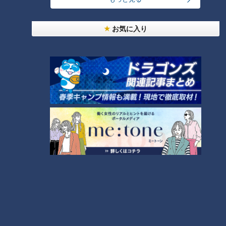
お気に入り
月1万円からOK！投資初心
「好き」だけじゃ決められ
者の女性でも失敗しない
ない！年の差婚で直面す
「ゆるっと投資術」
る“現実”と、幸せを掴むた
me:tone
me:tone
めの「女の覚悟」
ライフ
ライフ
2026/06/06 11:55
2026/06/03 11:55
生活
me:tone
生活
me:tone
なぜ世界初の実店舗が東京
条件よりも“心地よさ”。婚
ではなく“名古屋”？韓国コ
活市場で「年の差」が縮ま
スメnumbuzin（ナンバー
っている意外な背景とは？