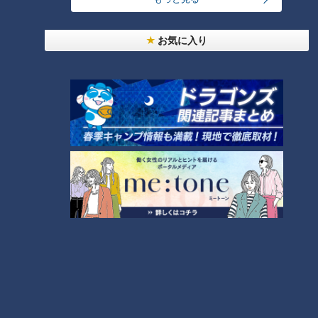
富士山、山梨・静岡が13年
お気に入り
ぶり同時に山開き
まるでウォータースライダ
ー！近鉄特急「ひのとり」
展望席最前列を初体験
RadiChubu（ラジチュー
RadiChubu（ラジチュー
ブ）
ブ）
CBCラジオ #プラス！
ドラ魂キング
2026/07/04 06:00
2026/07/03 06:05
おでかけ
なるほど
アナ出演
なるほど
名義を貸しただけなのに請
7月は「海岸愛護月間」。海
求書…騙されて書いたサイン
開き前に行われるボランテ
は有効なのか？
ィア活動
RadiChubu（ラジチュー
RadiChubu（ラジチュー
ブ）
ブ）
北野誠のズバリ
つボイノリオの聞けば聞くほ
ど
2026/07/03 06:04
2026/07/03 06:03