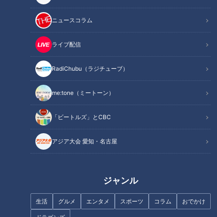
ヒゲダンは「綺麗」だっ
「実はサッカーが苦手」な
ニュースコラム
た！安藤渚七がライブで見
ＣＢＣ松本道弥アナ、ブラ
つけた音楽の魅力
ジル人への取材で急展開！
RadiChubu（ラジチュー
RadiChubu（ラジチュー
ライブ配信
ブ）
ブ）
あんななのなななっ！
アナののびしろ
2026/07/07 06:07
2026/07/07 06:05
RadiChubu（ラジチューブ）
音楽
なるほど
アナ出演
なるほど
me:tone（ミートーン）
「ビートルズ」とCBC
アジア大会 愛知・名古屋
トンツカタン森本の笑い声
今年のヤクルトは落合ドラ
は本物か？大久保佳代子が
ゴンズと被る？秘密は2月の
「職業病」見抜く
キャンプに
RadiChubu（ラジチュー
RadiChubu（ラジチュー
ブ）
ブ）
真誠presents 大久保佳代
若狭敬一のスポ音
ジャンル
子・森本晋太郎のどうぞご自
2026/07/07 06:04
2026/07/07 06:03
由に
生活
グルメ
エンタメ
スポーツ
コラム
おでかけ
なるほど
お笑い
ドラゴンズ
野球