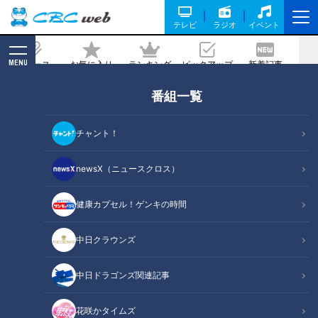
テレビ
ラジオ
イベント
MENU
ニュース
お気に入り
ランキング
ピックアップ
新着記事
CBC MAGAZINE
番組一覧
チャント！
newsX（ニュースクロス）
RadiChubu（ラジチューブ）
読んで聴く、新しい習慣。番組内容を編集した記事からラジオ番組
健康カプセル！ゲンキの時間
を聴いていただける”RadiChubu”。名古屋を拠点とするCBCラジオ
の番組と連動した、中部地方ならではの記事を配信する情報サイト
中日クラウンズ
です。
RadiChubu公式サイト
中日ドラゴンズ関連記事
花咲かタイムズ