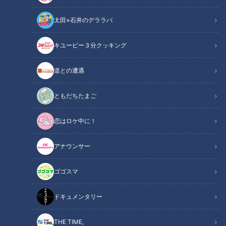
RadiChubu（ラジチューブ）
の記事一覧
太田×石井のデララバ
カテゴリーを絞り込む
キユーピー３分クッキング
道との遭遇
ともだちたまご
北海道から沖縄の1円玉を撃
爆食してもOK？三上悠亜と
恋はロケ中に！
ち抜く難しさ？はやぶさ2、
Rちゃんが美スタイル維持テ
神業フライバイ成功
クを伝授
RadiChubu（ラジチュー
RadiChubu（ラジチュー
アナウンサー
ブ）
ブ）
CBCラジオ #プラス！
三上悠亜とRちゃんの『夜
の、ふたりごと。』
2026/07/08 06:00
2026/07/07 06:08
ゴゴスマ
なるほど
宇宙
健康
なるほど
ドキュメンタリー
THE TIME,