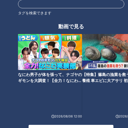
ど
2026/07/06 06:04
2026/07/06 06:03
タグを検索できます
せつない
なるほど
動物
なるほど
動画で見る
親子双方にメリット「保育
園留学」という新たな体験
富山・宇奈月神社で毎月2時
間限定で入手できるお守り
「権利ノ濫用除」
RadiChubu（ラジチュー
RadiChubu（ラジチュー
ブ）
ブ）
CBCラジオ #プラス！
CBCラジオ #プラス！
なにわ男子が体を張って、ナゴヤの
【特集】篠島の漁業を救
2026/07/06 06:01
2026/07/06 06:00
ギモンを大調査！【全力！なにわ実
養殖 車エビに大アサリ 
験部～ナゴヤのギモン、ガチ検証
【newsX】
おでかけ
なるほど
なるほど
社会問題
～】
2026/08/06 12:00
2026/
減り続ける街の書店。生き
残り策はあるのか？
7時間半のトークフェスを開