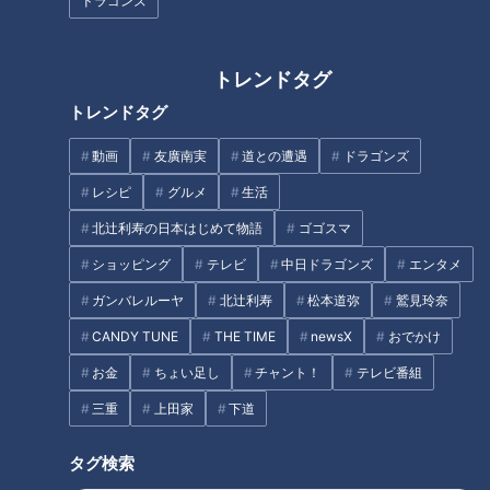
ドラゴンズ
トレンドタグ
やるなら今！「暑熱順化」
トレンドタグ
で暑さに強くなろう
「奈良漬10切れ食べたか
ら」酒気帯び運転での逮捕
動画
友廣南実
道との遭遇
ドラゴンズ
は逃げ切れる？
RadiChubu（ラジチュー
RadiChubu（ラジチュー
ブ）
ブ）
レシピ
グルメ
生活
北野誠のズバリ
石塚元章 ニュースマン！！
2026/07/07 06:01
2026/07/07 06:00
北辻利寿の日本はじめて物語
ゴゴスマ
ショッピング
テレビ
中日ドラゴンズ
エンタメ
事件
なるほど
健康
なるほど
ガンバレルーヤ
北辻利寿
松本道弥
鷲見玲奈
CANDY TUNE
THE TIME
newsX
おでかけ
お金
ちょい足し
チャント！
テレビ番組
人間関係に亀裂？自分が買
った友人の宝くじが高額当
「このタコの足、生殖器で
三重
上田家
下道
選
は？」高級寿司でまさかの
疑問
RadiChubu（ラジチュー
RadiChubu（ラジチュー
タグ検索
ブ）
ブ）
北野誠のズバリ
つボイノリオの聞けば聞くほ