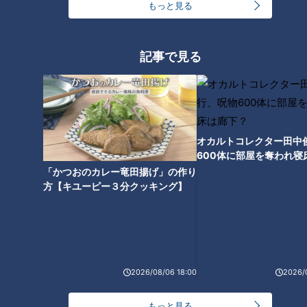
もっと見る
催！かわいいはずの妻に恐
怖で震えた理由
RadiChubu（ラジチュー
RadiChubu（ラジチュー
ブ）
ブ）
酒井直斗のラジノート
北野誠のズバリ
記事で見る
2026/07/06 05:59
2026/07/04 06:04
せつない
舞台
本
なるほど
オカルトコレクター田中
600体に部屋を奪われ寝
「ビールかけ」が体験でき
下？
る！甲子園歴史館の360度
「かつおのカレー竜田揚げ」の作り
中日ドラゴンズの新しいマ
VR
方【キユーピー３分クッキング】
スコット、「ブラックドア
ラ」とは何者!?
RadiChubu（ラジチュー
RadiChubu（ラジチュー
ブ）
ブ）
つボイノリオの聞けば聞くほ
CBCラジオ #プラス！
ど
2026/07/04 06:02
2026/07/04 06:01
ドラゴンズ
野球
野球
なるほど
2026/08/06 18:00
2026/
もっと見る