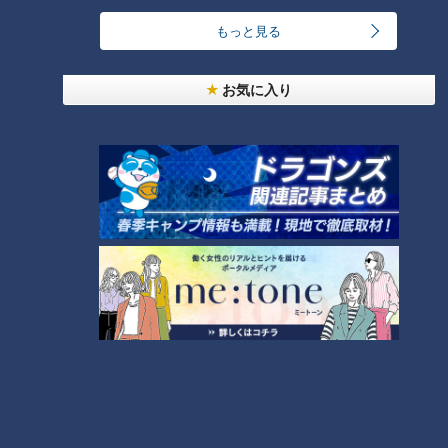
り」。大内政弘が土産を禁
襲撃事件。秀吉亡き後の均
もっと見る
止した理由
衡崩壊
RadiChubu（ラジチュー
RadiChubu（ラジチュー
ブ）
ブ）
伝令！武将が現世でラジオを
伝令！武将が現世でラジオを
始めたようです！
始めたようです！
お気に入り
2026/03/17 06:02
2026/03/11 05:57
中京圏
なるほど
なるほど
歴史
織田信長による京都馬揃
歌舞伎の原型・出雲阿国の
え、その真の目的は？
「かぶき踊り」
RadiChubu（ラジチュー
RadiChubu（ラジチュー
ブ）
ブ）
伝令！武将が現世でラジオを
伝令！武将が現世でラジオを
始めたようです！
始めたようです！
2026/03/03 06:02
2026/02/24 06:02
なるほど
歴史
なるほど
歴史