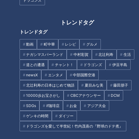
ドラゴンズ
信長の指摘に加藤清正が焦
前田利家が語る。戦国武将
る…「山崎の戦い」の謎
がたしなんだ二大趣味は？
トレンドタグ
RadiChubu（ラジチュー
RadiChubu（ラジチュー
トレンドタグ
ブ）
ブ）
伝令！武将が現世でラジオを
伝令！武将が現世でラジオを
始めたようです！
始めたようです！
2026/06/16 06:02
2026/06/09 06:02
動画
町中華
レシピ
グルメ
名古屋
なるほど
なるほど
歴史
ナガシマスパーランド
中村彩賀
北辻利寿
生活
道との遭遇
チャント！
ドラゴンズ
伊豆半島
newsX
エンタメ
中部国際空港
北辻利寿の日本はじめて物語
夏目みな美
藤田朋子
「本能寺の変」の前触れ？
武田勝頼が「長篠の戦い」
10000歩お宝さがし
CBCアナウンサー
DCM
明智光秀が催した愛宕山の
で食らった、あまりにも大
SDGs
if珈琲店
お金
アジア大会
連歌会
きすぎるダメージ
RadiChubu（ラジチュー
RadiChubu（ラジチュー
ブ）
ブ）
伝令！武将が現世でラジオを
伝令！武将が現世でラジオを
ゲンキの時間
ダイソー
始めたようです！
始めたようです！
2026/06/03 05:56
2026/05/26 06:02
ドラゴンズを愛して半世紀！竹内茂喜の『野球のドテ煮』
なるほど
歴史
なるほど
歴史