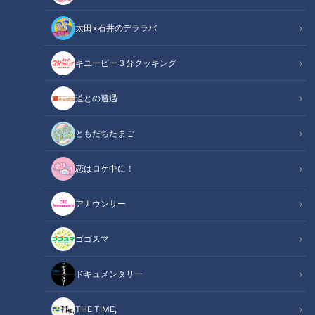
伝令！武将が現世でラジオを始めたよう
太田×石井のデララバ
です！
の記事一覧
キユーピー３分クッキング
カテゴリーを絞り込む
道との遭遇
ともだちたまご
織田信長が語る「盆踊り」
戦国の美女の1人・細川ガラ
恋はロケ中に！
の起源
シャが自害した理由
RadiChubu（ラジチュー
RadiChubu（ラジチュー
アナウンサー
ブ）
ブ）
伝令！武将が現世でラジオを
伝令！武将が現世でラジオを
始めたようです！
始めたようです！
2026/07/28 06:02
2026/07/23 05:55
ゴゴスマ
なるほど
歴史
なるほど
歴史
ドキュメンタリー
THE TIME,