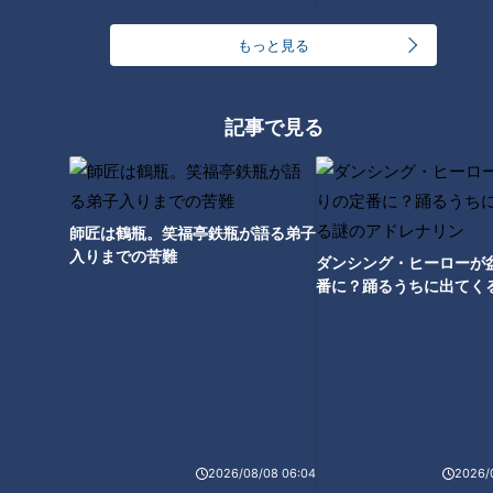
始めたようです！
始めたようです！
2026/04/21 06:02
2026/04/07 06:02
もっと見る
名古屋
なるほど
なるほど
歴史
記事で見る
織田信長亡き後の小牧・長
織田信長と徳川家康は天才
久手の戦いで「負けて天下
軍師・黒田官兵衛をどう思
師匠は鶴瓶。笑福亭鉄瓶が語る弟子
を取った」豊臣秀吉の戦略
っていた？
入りまでの苦難
RadiChubu（ラジチュー
RadiChubu（ラジチュー
ダンシング・ヒーローが
ブ）
ブ）
伝令！武将が現世でラジオを
伝令！武将が現世でラジオを
番に？踊るうちに出てく
始めたようです！
始めたようです！
レナリン
2026/04/01 05:57
2026/03/25 05:57
なるほど
歴史
名古屋
なるほど
2026/08/08 06:04
2026/
特別だった「お伊勢参
前田利家の死去翌日に三成