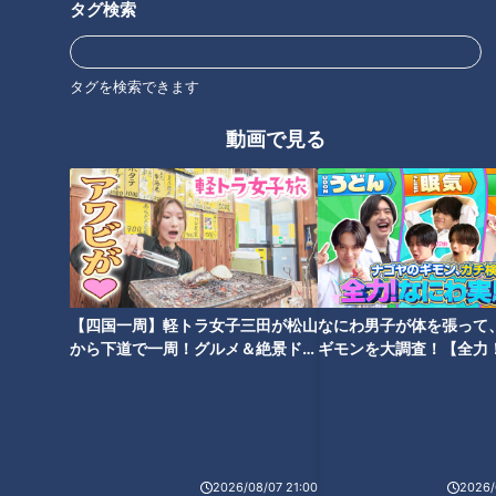
タグ検索
タグを検索できます
信長の転機とは？間近で見
てきた豊臣秀吉が解説
徳川家康を無刀取りでいな
動画で見る
し「剣豪」と呼ばれた男・
柳生宗厳
RadiChubu（ラジチュー
RadiChubu（ラジチュー
ブ）
ブ）
伝令！武将が現世でラジオを
伝令！武将が現世でラジオを
始めたようです！
始めたようです！
2026/05/21 05:55
2026/04/28 06:02
なるほど
歴史
なるほど
歴史
【四国一周】軽トラ女子三田が松山
なにわ男子が体を張って
から下道で一周！グルメ＆絶景ドラ
ギモンを大調査！【全力
イブ⑳
験部～ナゴヤのギモン、
織田信長が家督相続後に起
～】
こった「赤塚の合戦」
不老不死になれた？徳川家
康の前に現れた不気味な
「肉人」
RadiChubu（ラジチュー
RadiChubu（ラジチュー
ブ）
ブ）
2026/08/07 21:00
2026/
伝令！武将が現世でラジオを
伝令！武将が現世でラジオを