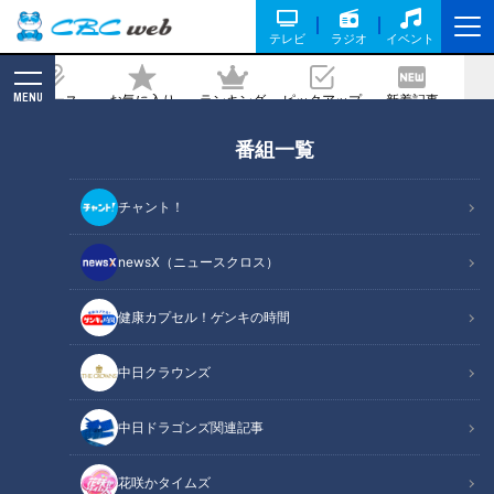
テレビ
ラジオ
イベント
MENU
ニュース
お気に入り
ランキング
ピックアップ
新着記事
CBC MAGAZINE
番組一覧
チャント！
newsX（ニュースクロス）
RadiChubu（ラジチューブ）
読んで聴く、新しい習慣。番組内容を編集した記事からラジオ番組
健康カプセル！ゲンキの時間
を聴いていただける”RadiChubu”。名古屋を拠点とするCBCラジオ
の番組と連動した、中部地方ならではの記事を配信する情報サイト
中日クラウンズ
です。
RadiChubu公式サイト
中日ドラゴンズ関連記事
花咲かタイムズ