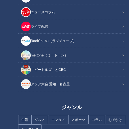
「検地」が大名たちに必須
なぜ？「姉川の戦い」にい
ニュースコラム
だった理由
た2メートル超えの大男
RadiChubu（ラジチュー
RadiChubu（ラジチュー
ブ）
ブ）
ライブ配信
伝令！武将が現世でラジオを
伝令！武将が現世でラジオを
始めたようです！
始めたようです！
2026/07/17 05:55
2026/07/09 05:55
RadiChubu（ラジチューブ）
なるほど
歴史
なるほど
歴史
me:tone（ミートーン）
「ビートルズ」とCBC
豊臣秀吉が築いた「石垣山
徳川家康が会津征伐を決め
一夜城」の真相
た原因「直江状」とは？
アジア大会 愛知・名古屋
RadiChubu（ラジチュー
RadiChubu（ラジチュー
ブ）
ブ）
伝令！武将が現世でラジオを
伝令！武将が現世でラジオを
始めたようです！
始めたようです！
2026/07/02 05:55
2026/06/23 06:02
ジャンル
なるほど
歴史
名古屋
なるほど
生活
グルメ
エンタメ
スポーツ
コラム
おでかけ