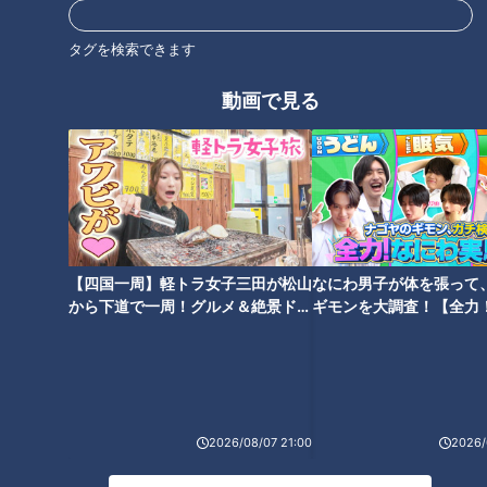
タグを検索できます
動画で見る
2026年2月23日放送
2026年2月23日放送
知らなきゃ損！？愛知・豊
炭火焼甘辛ブランド豚のと
橋市の隠れた名物「三河と
んてき / 1杯で4度おいしい
んてき」と「豊橋牛すきま
豊橋牛すきまぶし【愛され
チャント！
チャント！
ぶし」を調査！
フード】
食べなきゃ損する！愛されフ
食べなきゃ損する！愛されフ
ード
ード
2026/02/27 06:03
2026/02/24 12:19
【四国一周】軽トラ女子三田が松山
なにわ男子が体を張って
から下道で一周！グルメ＆絶景ドラ
ギモンを大調査！【全力
グルメ
チャント！
動画
グルメ
イブ⑳
験部～ナゴヤのギモン、
～】
2026/08/07 21:00
2026/
2026年2月10日放送
2026年2月10日放送
「何杯でも食べられる」名
おかわり必至のうま甘とり