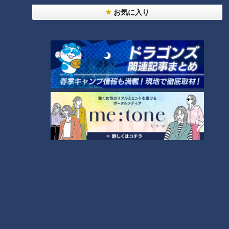
お気に入り
ランキング
RANKING
24時間
週間
月間
20代男性「この世から消えろ」と書き込んだ人物
は～配信型ドキュメンタリー「ピエロと呼ばれた息
1
子」第１４０話
【全力！なにわ実験部～ナゴヤのギモン、ガチ検証
～】キャロットフレンチロースト
2
もっと見る