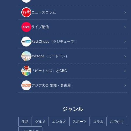
産婦人科専門医が手がける“ヘル
カリスマ料理人が作る塩台湾ま
ニュースコラム
シーランチ”とは？ジム併設カフ
ぜそば/1か月に3万個売れる爆売
ェの大満足サンドも…名古屋
れスイーツ【愛されフード】
ライブ配信
市・守山区の“愛されフード”を
調査
RadiChubu（ラジチューブ）
me:tone（ミートーン）
ほぼ愛知稲沢市・国府宮だけ愛
店内で直火焼き！？名古屋で愛
「ビートルズ」とCBC
されフード『羽二重餅』をいた
され続ける“わさびマヨネーズ醤
だきます！【愛されフード】
油ハンバーグ”とは？愛知・稲沢
アジア大会 愛知・名古屋
市で人気の“マヌルパン”も調査
ジャンル
ギルティな背徳感！炭水化物マ
シマシのおすすめメシ
生活
グルメ
エンタメ
スポーツ
コラム
おでかけ
ほぼ愛知・碧南市の愛されフー