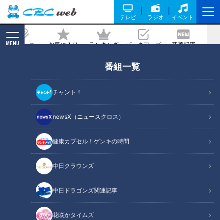
テレビ
ラジオ
イベント
MENU
ニュース
お気に入り
ランキング
ピックアップ
新着記事
CBC MAGAZINE
番組一覧
愛されて半世紀 超肉肉ハンバーグ/背徳
の超高カロリーパン【愛されフード】
チャント！
2025/12/23 09:54
2025年12月22日放送
newsX（ニュースクロス）
健康カプセル！ゲンキの時間
中日クラウンズ
中日ドラゴンズ関連記事
花咲かタイムズ