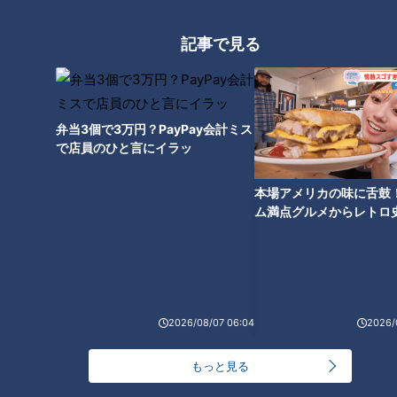
元祖の味を受け継ぐ職人技の
ごま3度ひきの濃厚ピリ辛！梵
「大とんてき」/2時間だけ注文
の「ピリカラごまラーメン」/徳
記事で見る
可？ご褒美パフェ【愛されフー
之島のご当地めしKuuuMARの
ド】
「くーまる」【愛されフード】
弁当3個で3万円？PayPay会計ミス
で店員のひと言にイラッ
本場アメリカの味に舌鼓
キノコ5種もりもりの絶品パス
ム満点グルメからレトロ
タ＆80年以上愛される老舗の大
で！愛知・東海市の感動
判焼き【愛されフード】
選
2026/08/07 06:04
2026/
もっと見る