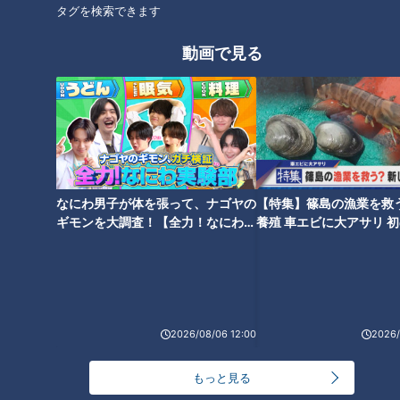
タグを検索できます
番組サイト
動画で見る
オススメ関連コンテンツ
なにわ男子が体を張って、ナゴヤの
【特集】篠島の漁業を救
ギモンを大調査！【全力！なにわ実
養殖 車エビに大アサリ 
験部～ナゴヤのギモン、ガチ検証
【newsX】
超弾力麺＆巨大とり天の手打ち
肉厚！干物を選んで食べる大人
～】
うどん/巨大＆サクあま！職人こ
気店/亡きマスターの味を守る
だわりのアップルパイ！
超人気ナポリタン！【愛されフ
ード】
2026/08/06 12:00
2026/
もっと見る