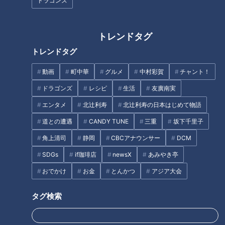
ドラゴンズ
ド『福本焼』をいただきます！
【チャント！】
タグ
トレンドタグ
トレンドタグ
動画
グルメ
チャント！
加藤愛
愛されフード
動画
町中華
グルメ
中村彩賀
チャント！
愛知
ドラゴンズ
レシピ
生活
友廣南実
エンタメ
北辻利寿
北辻利寿の日本はじめて物語
番組紹介
道との遭遇
CANDY TUNE
三重
坂下千里子
チャント！
角上清司
静岡
CBCアナウンサー
DCM
食べなきゃ損する！愛されフード
SDGs
if珈琲店
newsX
あみやき亭
身近な生活情報から芸能、どこよりも詳しい天気情報などなど、東
おでかけ
お金
とんかつ
アジア大会
海3県にとことん寄り添う新しい報道・情報番組。毎週月～金曜 午
後3:49～5:50放送（金曜は午後4:50～5:50放送）。
タグ検索
ホームページ