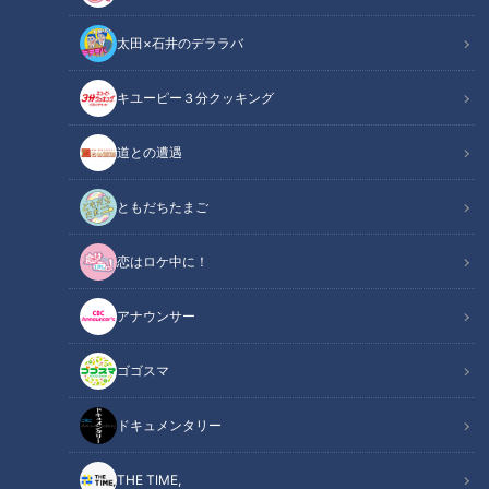
太田×石井のデララバ
チャント！
キユーピー３分クッキング
食べなきゃ損する！愛されフード
道との遭遇
地元の食べなきゃ損する愛されフードを調査！今回は名古屋・
中川区にあるハローキッド太平通店の「ハンバーグ」と愛知・
ともだちたまご
稲沢市にある17Bakeryの「マヌルパン」です。
恋はロケ中に！
この記事の画像を見る
アナウンサー
この記事を見たあなたへのおすすめ
ゴゴスマ
ドキュメンタリー
THE TIME,