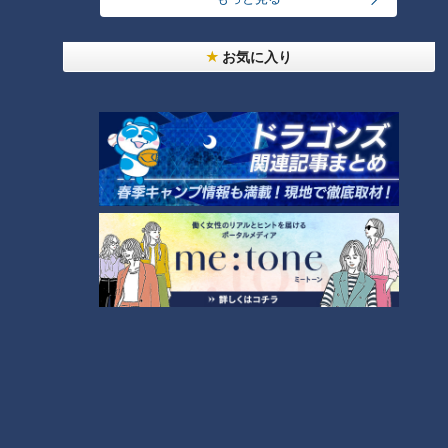
「ハローキッド」のハンバーグのおいしさの秘密は、お肉にあ
お気に入り
ります。100%牛肉を使用し、すべて店の厨房でひき肉にする
徹底ぶり。ひきたてのフレッシュなミンチを使うのが同店のこ
だわりです。
特に荒びきのミンチは、もはやカット肉のよう！ステーキのよ
うなハンバーグを作りたいという思いから始まった荒びきハン
バーグは、中びきと比べても一目瞭然の粗さです。ハンバーグ
は一つひとつ手で整形され、まきと炭で焼き上げられます。
（2代目代表・小島崇平さん）
「まきを加えることによって、薫製のような鼻に抜けるような
薫香を少しつけるのがうちのスタイルです」