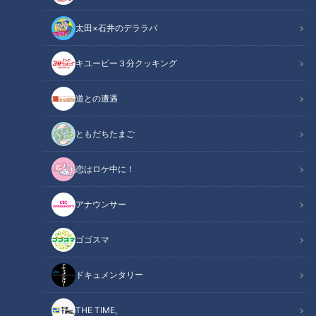
太田×石井のデララバ
キユーピー３分クッキング
CBCテレビ『チャント！』食べなきゃ損する！愛されフード
道との遭遇
チャント！
食べなきゃ損する！愛されフード
ともだちたまご
恋はロケ中に！
その町以外ではあまり知られていないけど…地元の人はみんな
知っている！その町で生まれ、根づく“愛されフード”を、加藤
アナウンサー
愛アナウンサーが全力で調査します。今回は、名古屋市中川区
「ハローキッド」の「ハンバーグ」と愛知県稲沢市
ゴゴスマ
「17Bakery」の「マヌルパン」です。
ドキュメンタリー
【動画】ニンニクがやみつきになる！？韓国発
関連リンク
祥の“背徳パン”「マヌルパン」はこちら【7分
THE TIME,