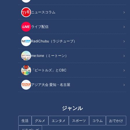
35秒～】
ニュースコラム
INDEX
ライブ配信
5mの巨大カウボーイがお出迎え！創業約50年の老舗ハンバ
ーグ店
RadiChubu（ラジチューブ）
こだわりの100%牛肉とまき焼きの技術
“ナナちゃん人形”にインスパイアされた巨大カウボーイ
me:tone（ミートーン）
稲沢市で大人気！韓国発祥の背徳パン「マヌルパン」
オススメ関連コンテンツ
「ビートルズ」とCBC
アジア大会 愛知・名古屋
5mの巨大カウボーイがお出迎え！創業約50年の
老舗ハンバーグ店
ジャンル
生活
グルメ
エンタメ
スポーツ
コラム
おでかけ