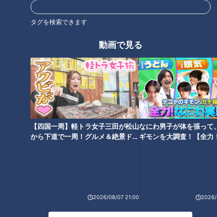
タグを検索できます
動画で見る
【四国一周】軽トラ女子三田が松山
なにわ男子が体を張って
CBCテレビ『チャント！』食べなきゃ損する！愛されフード
から下道で一周！グルメ＆絶景ドラ
ギモンを大調査！【全力
イブ⑳
験部～ナゴヤのギモン、
店内に入ると、オープンキッチンで直火焼きするハンバーグの
～】
香ばしい匂いが食欲をそそります。今回いただいたのは、40
年以上のロングセラー商品「わさびマヨネーズ醤油ハンバー
グ」。一口食べると、そのおいしさの秘密がわかります。
2026/08/07 21:00
2026/