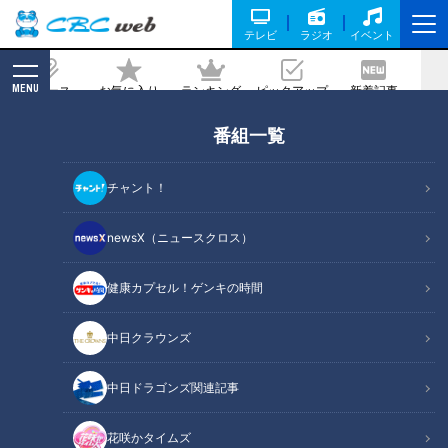
テレビ
ラジオ
イベント
MENU
ニュース
お気に入り
ランキング
ピックアップ
新着記事
CBC MAGAZINE
番組一覧
店内で直火焼き！？名古屋で愛され続け
る“わさびマヨネーズ醤油ハンバーグ”と
チャント！
は？愛知・稲沢市で人気の“マヌルパ
ン”も調査
newsX（ニュースクロス）
2025/12/30 06:03
2025年12月22日放送
健康カプセル！ゲンキの時間
中日クラウンズ
中日ドラゴンズ関連記事
花咲かタイムズ