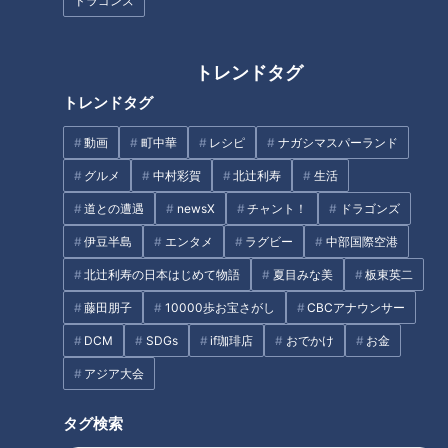
ドラゴンズ
トレンドタグ
トレンドタグ
動画
町中華
レシピ
ナガシマスパーランド
グルメ
中村彩賀
北辻利寿
生活
CBCテレビ『チャント！』食べなきゃ損する！愛されフード
道との遭遇
newsX
チャント！
ドラゴンズ
伊豆半島
エンタメ
ラグビー
中部国際空港
名古屋市中川区の太平通り沿いに立つ巨大なカウボーイの人形
が目を引く「ハローキッド 太平通店」。来年で創業50年を迎
北辻利寿の日本はじめて物語
夏目みな美
板東英二
えるこの老舗ハンバーグレストランは、地元の人々に愛され続
藤田朋子
10000歩お宝さがし
CBCアナウンサー
けています。
DCM
SDGs
if珈琲店
おでかけ
お金
アジア大会
（地元の男性）
「僕の中ではダントツですね。名古屋で一番うまいなと思いま
タグ検索
す。食べないと損します」