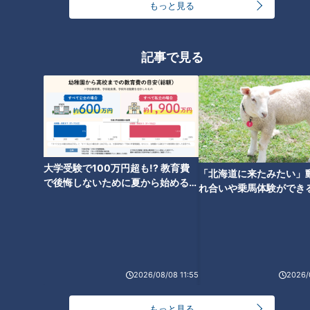
（加藤愛アナウンサー）
もっと見る
「やわらかいけど、あらっぽい感じ。しっかりお肉が楽しめま
すね。しかもこのソース、本当にわさびが程良くきいていま
記事で見る
す」
こだわりの100%牛肉とまき焼きの技術
大学受験で100万円超も!? 教育費
「北海道に来たみたい」
で後悔しないために夏から始めるお
れ合いや乗馬体験ができ
金の準備術とは
ススメ！不動産屋さんが
とは
2026/08/08 11:55
2026/
CBCテレビ『チャント！』食べなきゃ損する！愛されフード
もっと見る