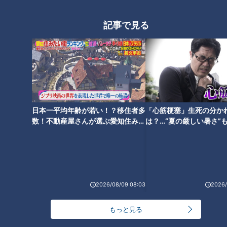
記事で見る
肉野菜大盛りサンドイッチのお
愛されて半世紀 超肉肉ハンバー
得モーニング/戦前から愛され餅
グ/背徳の超高カロリーパン【愛
を復刻【愛されフード】
されフード】
日本一平均年齢が若い！？移住者多
「心筋梗塞」生死の分か
数！不動産屋さんが選ぶ愛知住みた
は？…“夏の厳しい暑さ”
超弾力麺＆巨大とり天の手打ち
い街ランキング1位は？
に！発症前のキケンなサ
うどん/巨大＆サクあま！職人こ
法
だわりのアップルパイ！
2026/08/09 08:03
2026/
もっと見る