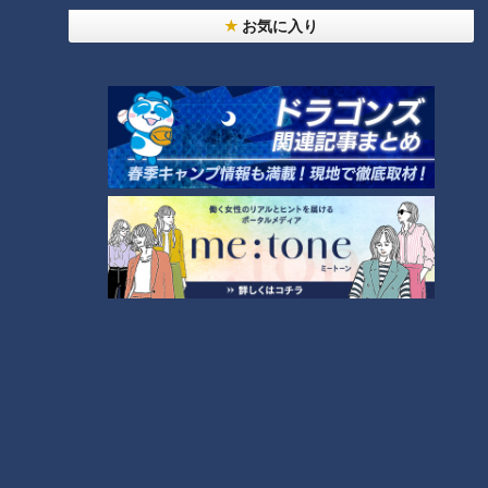
お気に入り
ランキング
RANKING
24時間
週間
月間
NEW
「心筋梗塞」生死の分かれ道は？…“夏の厳しい暑
1
さ”もきっかけに！発症前のキケンなサインと対処
法
「すごい痩せましたね！」…世界一楽なスクワッ
ト！？ダイエットのスペシャリストに学ぶ「無理な
2
くやせる方法」