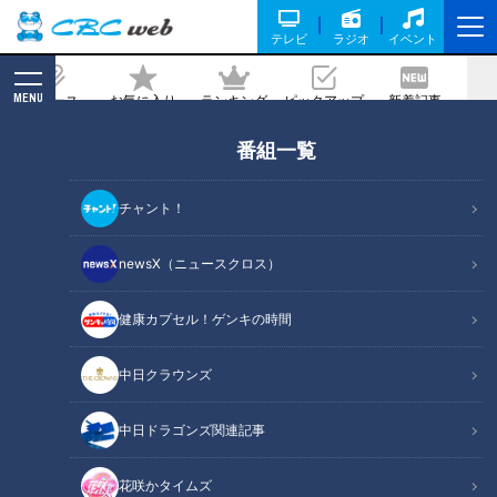
テレビ
ラジオ
イベント
MENU
ニュース
お気に入り
ランキング
ピックアップ
新着記事
CBC MAGAZINE
番組一覧
超こだわりすぎるそば人気そば店の二八
そば/価格も昭和感！老舗喫茶の逸品
チャント！
【愛されフード】
newsX（ニュースクロス）
2026/01/27 11:18
2026年1月26日放送
健康カプセル！ゲンキの時間
中日クラウンズ
中日ドラゴンズ関連記事
花咲かタイムズ