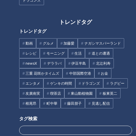
ドラゴンズ
「初音ミク LAWSON 50th
【レギュラー化!?てぃ先生の“子
Anniversary Special LIVE」
育てお悩み相談室”第2弾】あと
10分、生でしゃべります#64
トレンドタグ
タグ
トレンドタグ
動画
グルメ
加藤愛
ナガシマスパーランド
動画
グルメ
チャント！
加藤愛
愛されフード
レシピ
モーニング
生活
道との遭遇
愛知
newsX
デララバ
伊豆半島
北辻利寿
三重 花咲かタイムズ
中部国際空港
お金
番組紹介
エンタメ
ゲンキの時間
ドラゴンズ
ラグビー
チャント！
友廣南実
喫茶店
東山動植物園
板東英二
食べなきゃ損する！愛されフード
根尾昂
町中華
藤田朋子
見逃し配信
身近な生活情報から芸能、どこよりも詳しい天気情報などなど、東
海3県にとことん寄り添う新しい報道・情報番組。毎週月～金曜 午
タグ検索
後3:49～5:50放送（金曜は午後4:50～5:50放送）。