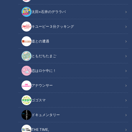
太田×石井のデララバ
キユーピー３分クッキング
チャント！
食べなきゃ損する！愛されフード
道との遭遇
地元の食べなきゃ損する愛されフードを調査！今回は名古屋・
ともだちたまご
栄にある手打ち蕎麦ひろの「舞茸天ざる」と名古屋・東区にあ
恋はロケ中に！
る洋菓子・喫茶ボンボンの「ショートケーキ」です。
アナウンサー
この記事の画像を見る
ゴゴスマ
この記事を見たあなたへのおすすめ
ドキュメンタリー
THE TIME,