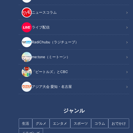
ニュースコラム
「十割に負けない」こだわりが
作れば作るほど赤字…閉店寸前
強すぎる「二八そば」とは？名
のシフォンケーキ店を日本最高
ライブ配信
古屋を代表する洋菓子店の“愛さ
峰パティシエがお助け！
れショートケーキ”も調査！
RadiChubu（ラジチューブ）
me:tone（ミートーン）
「ビートルズ」とCBC
真央さんら輩出…名門・中京大
「ゴールする喜びを、全細胞で
中京“スポーツコース” 潜入した
感じることができた！」ながつ
アジア大会 愛知・名古屋
らお弁当もトップレベル過ぎた
の「地名しりとりの旅」完結！
感謝の気持ちを込めて全国お礼
参りへ！
ジャンル
生活
グルメ
エンタメ
スポーツ
コラム
おでかけ
南波星那がダンスで振り返る