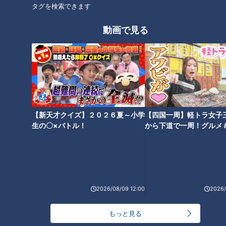
ホームページ
タグを検索できます
番組サイト
動画で見る
オススメ関連コンテンツ
【新天才クイズ】２０２６夏～小学
【四国一周】軽トラ女子
生の〇×バトル！
から下道で一周！グルメ
イブ⑳
激フワ＆デカイ！ボリューム満
ランチでにぎわうこだわり定食
点ハンバーグ/あふれ出すカラフ
店の銀だら西京焼き/まかないか
ルカスタードのシュークリーム
ら生まれた和風オムライス【愛
【愛されフード】
されフード】
2026/08/09 12:00
2026/
もっと見る