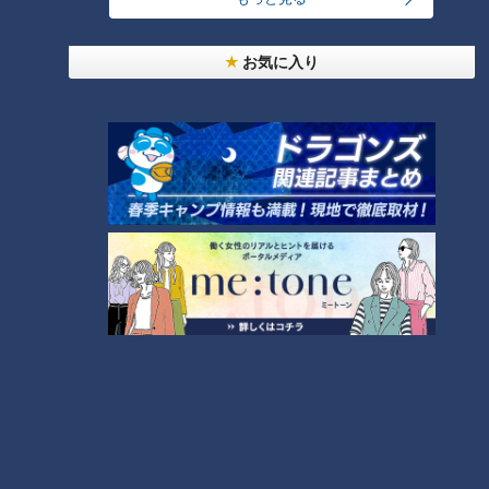
お気に入り
名古屋店限定！世界的パテ
“半日旅マスター”に教わ
ィシエ監修の超人気店「期
る！近場で休日の半分の時
間限定栗グルメ」
間を使って楽しめる「名古
チャント！
チャント！
屋発・半日旅」
教えマスター
教えマスター
2020/11/03 07:00
2020/10/27 07:00
グルメ
おでかけ
グルメ
おでかけ
全国2万軒以上を食べ歩く
「バーガーパラダイス！」
「麺マニア」に教わる！東
年間100食を食べ歩く“ハン
海地方の「おいしさに感動
バーガーマニア”が教える！