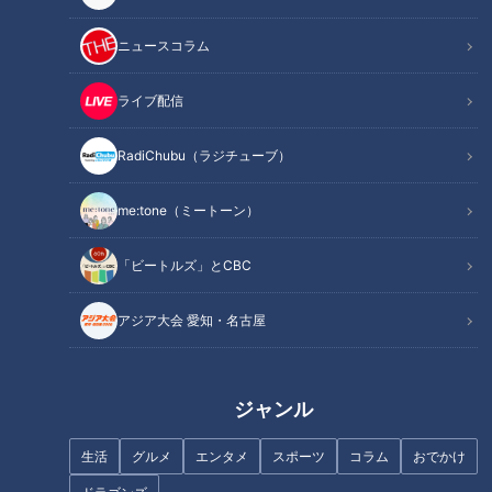
ニュースコラム
ライブ配信
“マグマ撮り”をすべし！激
年間2000種のスイーツを食
RadiChubu（ラジチューブ）
辛マニアに教わる…やみつき
べ歩くスイーツマスターに
必至『名古屋の激辛・激う
教わる！お取り寄せ「春の
チャント！
チャント！
me:tone（ミートーン）
まグルメ』
絶品スイーツ」
教えマスター
教えマスター
2021/03/17 14:51
2021/03/17 14:43
「ビートルズ」とCBC
グルメ
おでかけ
グルメ
アジア大会 愛知・名古屋
ジャンル
生活
グルメ
エンタメ
スポーツ
コラム
おでかけ
「お取り寄せマスター」の
自称“日本一ハンバーグを食