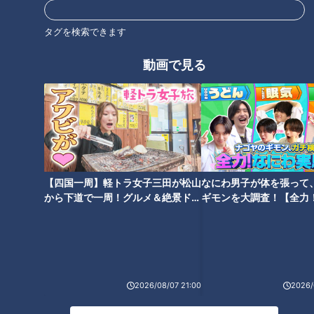
タグを検索できます
動画で見る
全国3000軒以上のパン屋さ
「コレ、可愛いでしょ
んを食べ歩き！パンマスタ
う？」中国で大流行中の
ーに教わる！この冬おすす
『踊り子人形』に「幻のき
チャント！
チャント！
めの『進化系あったかパ
のこ」“天使の鍋”！女子ウ
教えマスター
教えマスター
ン』
ケ抜群『ヘルシー新感覚
2021/01/26 07:00
2021/01/05 19:00
鍋』
グルメ
おでかけ
グルメ
おでかけ
【四国一周】軽トラ女子三田が松山
なにわ男子が体を張って
から下道で一周！グルメ＆絶景ドラ
ギモンを大調査！【全力
イブ⑳
験部～ナゴヤのギモン、
～】
2026/08/07 21:00
2026/
「東山動植物園」年間パス
大学生にして超人気料理研
ポート20年間更新の“動物園
究家「だれウマ」さんに教