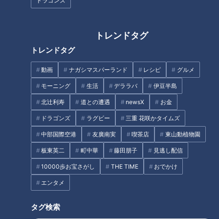
フォーリンデブ・はっしー
べ歩く“ハンバーグマスタ
ドラゴンズ
さんに教わる『一度は食べ
ー”に教わる！名古屋の超個
チャント！
チャント！
るべき！ごはんのお供』
性派ハンバーグ
教えマスター
教えマスター
トレンドタグ
2021/03/17 14:17
2021/03/03 15:03
トレンドタグ
グルメ
グルメ
動画
ナガシマスパーランド
レシピ
グルメ
モーニング
生活
デララバ
伊豆半島
北辻利寿
道との遭遇
newsX
お金
ドラゴンズ
ラグビー
三重 花咲かタイムズ
大人気の学生筋肉料理人・
食べたラーメンは5000杯以
中部国際空港
友廣南実
喫茶店
東山動植物園
だれウマさんに教わる！お
上…ラーメンマスターに教わ
板東英二
町中華
藤田朋子
見逃し配信
うちで簡単にできる「店の
る！ブレイク必須！？名古
チャント！
チャント！
味再現レシピ」
屋の“進化系ラーメン”
10000歩お宝さがし
THE TIME
おでかけ
教えマスター
教えマスター
2021/02/20 19:10
2021/02/20 12:10
エンタメ
グルメ
グルメ
おでかけ
タグ検索