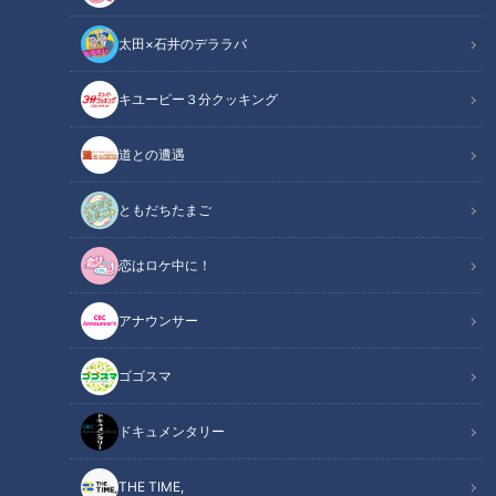
太田×石井のデララバ
教えマスター
の記事一覧
カテゴリーを絞り込む
キユーピー３分クッキング
道との遭遇
ともだちたまご
恋はロケ中に！
在宅ワークも楽しく！文房
お店超え？！絶品“新”レト
アナウンサー
具マスター厳選！“機能
ルトカレー＆カレーマスタ
的”&“映える”「進化形文房
ー直伝「超簡単時短カレー
チャント！
チャント！
ゴゴスマ
具」
レシピ」
教えマスター
教えマスター
2021/04/02 11:11
2021/03/31 13:20
ドキュメンタリー
生活
ガンバレルーヤ
グルメ
おでかけ
THE TIME,