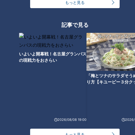
もっと見る
マスター”直伝！冬ならでは
わる！食べ残しゼロの無
チャント！
チャント！
の「動物園の楽しみ方」
限“ずぼら飯”レシピ
教えマスター
教えマスター
2020/12/08 07:00
2020/11/24 07:00
記事で見る
おでかけ
ガンバレルーヤ
グルメ
ガンバレルーヤ
いよいよ開幕戦！名古屋グランパス
の現戦力をおさらい
「梅とツナのサラダそう
「お米マスター」厳選！“極
「でかいお揚げ！麺が見え
り方【キユーピー３分ク
上のグルメごはん” 名古屋の
ない」年間400食以上のう
「炊きたてホクホクごは
どんを食べ歩く“うどんマス
チャント！
チャント！
ん」を大特集
ター”に教わる『常識超え！
教えマスター
教えマスター
新感覚うどん』
2020/11/17 07:00
2020/11/10 07:00
グルメ
グルメ
おでかけ
2026/08/08 19:00
2026/
もっと見る