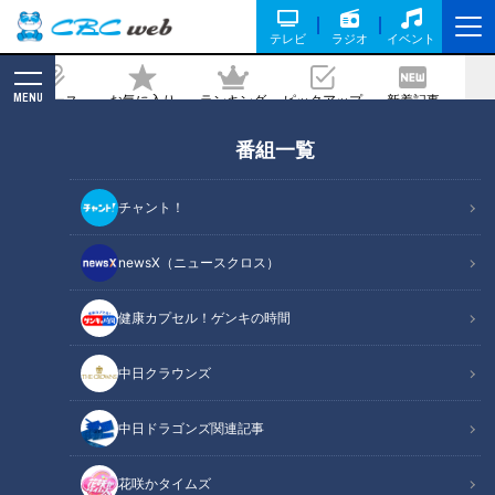
テレビ
ラジオ
イベント
MENU
ニュース
お気に入り
ランキング
ピックアップ
新着記事
CBC MAGAZINE
番組一覧
チャント！
newsX（ニュースクロス）
チャント！
身近な生活情報から芸能、どこよりも詳しい天気情報などなど、東
健康カプセル！ゲンキの時間
海3県にとことん寄り添う新しい報道・情報番組。毎週月～金曜 午
後3:49～5:50放送（金曜は午後4:50～5:50放送）。
中日クラウンズ
番組サイト
X（旧Twitter）
中日ドラゴンズ関連記事
Instagram
花咲かタイムズ