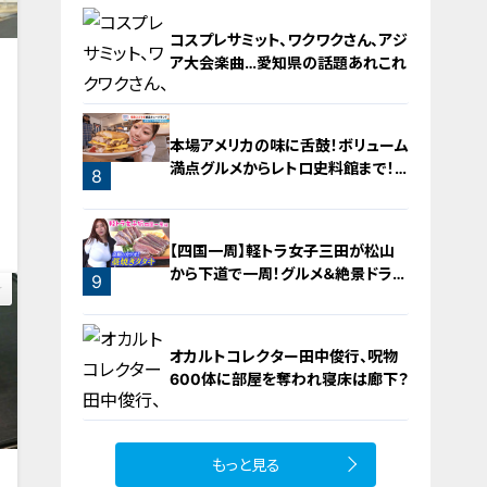
コスプレサミット、ワクワクさん、アジ
ア大会楽曲…愛知県の話題あれこれ
本場アメリカの味に舌鼓！ボリューム
満点グルメからレトロ史料館まで！
8
愛知・東海市の感動スポット3選
0
7
【四国一周】軽トラ女子三田が松山
から下道で一周！グルメ＆絶景ドライ
9
ブ⑨
オカルトコレクター田中俊行、呪物
600体に部屋を奪われ寝床は廊下？
もっと見る