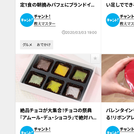
定1食の朝摘みパフェにブランドイチ
い足しででき
ゴの食べ比べを堪能するべし！
デ
チャント！
チャント
教えマスター
教えマ
2020/03/03 19:00
グルメ
おでかけ
絶品チョコが大集合！チョコの祭典
バレンタイン
『アムール・デュ・ショコラ』で絶対ハ
る！リボンア
ズさないチョコを紹介！
ラッピング術
チャント！
チャント