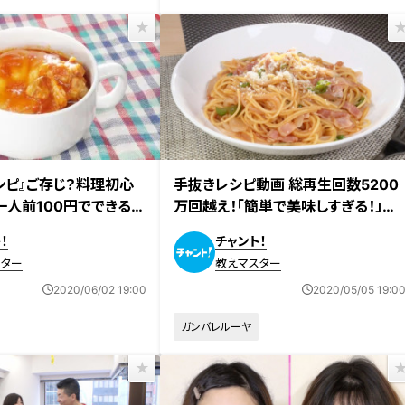
シピ』ご存じ？料理初心
手抜きレシピ動画 総再生回数5200
一人前100円でできる感
万回越え！「簡単で美味しすぎる！」手
紹介！
抜き料理研究家に教わる“超時短の
！
チャント！
手抜き激うまレシピ”
スター
教えマスター
2020/06/02 19:00
2020/05/05 19:0
ガンバレルーヤ