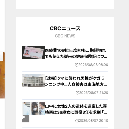
10
CBCニュース
0
CBC NEWS
医療費10割自己負担も… 期限切れ
でも使えた従来の健康保険証はつい
に終了 8月以降起こりうるマイナ保
2026/08/08 08:00
険証の“落とし穴” 注意すべき2つの
有効期限
【速報】クマに襲われ男性がケガ ラ
ンニング中…人身被害は東海地方で
今シーズン初めて 岐阜県高山市
2026/08/07 21:20
山中に女性2人の遺体を遺棄した罪
検察は36歳女に懲役3年を求刑 ｢遺
棄時に近くに居続けたこと自体が重
2026/08/07 20:10
要な寄与｣ 女は｢黙秘します｣弁護側