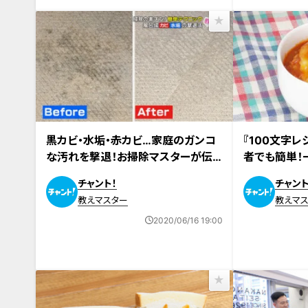
黒カビ・水垢・赤カビ…家庭のガンコ
『100文字レ
な汚れを撃退！お掃除マスターが伝
者でも簡単！
授する簡単テクニック
動レシピをご
チャント！
チャント
教えマスター
教えマ
2020/06/16 19:00