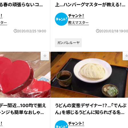
る春の頑張らないコー
上…ハンバーグマスターが教える！東
海地区の激推しハンバーグ2選
！
チャント！
スター
教えマスター
2020/02/25 19:00
2020/02/18 19:0
ガンバレルーヤ
デー間近…100均で揃え
うどんの変態デザイナー！？…「でんぷ
レンジも簡単なおしゃれ
ん」を感じるうどんに知られざる名古
屋名物うどん、「うどんマスター」が教
！
チャント！
えるこだわりの名店をご紹介！