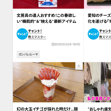
文房具の達人おすすめ！この春欲し
愛知のチーズ
い“機能的”＆“映える”最新アイテム
化を遂げる「
ハマる！
チャント！
チャント
教えマスター
教えマ
2020/03/24 19:00
ガンバレルーヤ
幻の大玉イチゴが採れた時だけ…限
“おしゃれ疲労