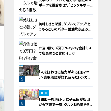
ポーツを融合させた「ピックルボー
ル」
美味しさと栄養、ダブルでアップ！と
うもろこしのバター醤油炊き込みご
飯
2
弁当3個で3万円？PayPay会計ミス
で店員のひと言にイラッ
0
3
「人を狂わせる魅力がある」道マニ
ア・鹿取茂雄が惚れ込んだレンガの
5
橋梁とは？未公開の道3選
4
NEW
【四国一周】軽トラ女子三田が松山
6
から下道で一周！グルメ＆絶景ドライ
ブ⑳