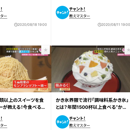
電子レンジ調理レシピ
る「簡単夏バテ解消メニュー」
！
チャント！
スター
教えマスター
2020/08/18 19:00
2020/08/11 19:0
種類以上のスイーツを食
かき氷界隈で流行「調味料系かき氷」
ーが教える！今食べるべ
とは？年間1500杯以上食べる“かき
やり夏スイーツ』
氷マスター”厳選「絶品かき氷」
！
チャント！
スター
教えマスター