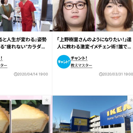
ると人生が変わる』姿勢
「上野樹里さんのようになりたい！」達
る“疲れない”カラダの
人に教わる激変イメチェン術！誰でも
できる春の簡単ヘアメイク！！
！
チャント！
スター
教えマスター
2020/04/14 19:00
2020/03/31 19:0