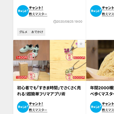
る海外グルメ
りモノで作る
チャント！
チャント
教えマスター
教えマ
2020/08/25 19:00
グルメ
おでかけ
初心者でも「すきま時間」でさくさく売
年間2000
れる！超簡単フリマアプリ術
べ歩くマスタ
き『絶品ひん
チャント！
チャント
教えマスター
教えマ