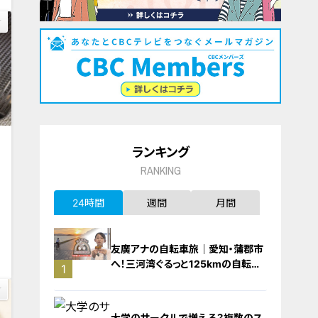
ランキング
RANKING
24時間
週間
月間
0
友廣アナの自転車旅｜愛知・蒲郡市
へ！三河湾ぐるっと125kmの自転車
1
旅！【チャント！特集】
大学のサークルで増える？複数のス