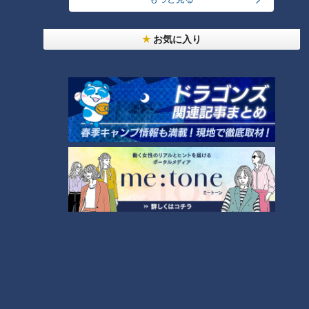
お気に入り
里井マスター：
まるでアートですよね。こちらが『1mm和栗
のモンブランソフト～綾（1，100円）』です。ソフトクリー
ムと自家製さくさくメレンゲの上に、甘味と香り豊かな宮城県
産和栗のペーストを特殊な機械を使い、1mmで絞り出したア
ートのような栗ソフトです。
本田：
すごく繊細で、口の中でさぁ～っと溶けていく！