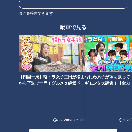
タグを検索できます
里井マスター：
まずは、名古屋パルコ西館7階にある【くを
ん】さんです。京都にある和栗専門店の姉妹店で、大ブームと
動画で見る
なっているすごいソフトが名古屋に初上陸したんですよ。 携
帯電話はお持ちですか？
大久保：
はい、ありますよ。
【四国一周】軽トラ女子三田が松山
なにわ男子が体を張って
から下道で一周！グルメ＆絶景ドラ
ギモンを大調査！【全力
イブ⑳
験部～ナゴヤのギモン、
～】
2026/08/07 21:00
2026/