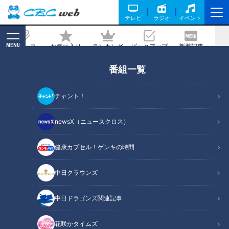
テレビ
ラジオ
イベント
MENU
ニュース
お気に入り
ランキング
ピックアップ
新着記事
CBC MAGAZINE
番組一覧
年間2000種類以上のスイーツを食べ歩
くマスターが教える！今食べるべき『絶
チャント！
品ひんやり夏スイーツ』
newsX（ニュースクロス）
2020/07/28 19:00
健康カプセル！ゲンキの時間
中日クラウンズ
中日ドラゴンズ関連記事
花咲かタイムズ