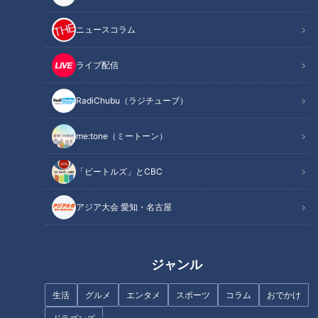
毎週月～金曜日の夕方、CBCテレビで放送中の情報番組【チ
ャント！】。火曜日の人気コーナー『教えマスター』では、
ニュースコラム
様々なジャンルの達人（マスター）から教えを請い、使える＆
役立つ情報をお届けしています。
ライブ配信
これまで栗・チョコ・イチゴマスターとして3度登場している
RadiChubu（ラジチューブ）
里井真由美さんが今回のマスター。年間2，000種類以上のス
イーツを食べ歩く里井さんに、今食べるべき『絶品ひんやり夏
me:tone（ミートーン）
スイーツ』を伝授していただきます。
教えてもらうのは、里井さんとはいつも息ぴったり（？）の大
「ビートルズ」とCBC
久保佳代子さんと本田兄妹の本田ひでゆきさんです。
アジア大会 愛知・名古屋
INDEX
ジャンル
＜スイーツマスターの教え＞シャワーのように降り注ぐ 和
栗スイーツを食べるべし！
生活
グルメ
エンタメ
スポーツ
コラム
おでかけ
＜スイーツマスターの教え＞夏限定！シンプル イズ ベスト
な“まるごと桃パフェ”を食べるべし！