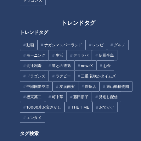
ドラゴンズ
＜スイーツマスターの教え＞お芋専門店で話題！冷やし焼
き芋スイーツを味わうべし！
トレンドタグ
オススメ関連コンテンツ
トレンドタグ
動画
ナガシマスパーランド
レシピ
グルメ
＜スイーツマスターの教え＞シャワーのように降
モーニング
生活
デララバ
伊豆半島
り注ぐ 和栗スイーツを食べるべし！
北辻利寿
道との遭遇
newsX
お金
ドラゴンズ
ラグビー
三重 花咲かタイムズ
中部国際空港
友廣南実
喫茶店
東山動植物園
板東英二
町中華
藤田朋子
見逃し配信
10000歩お宝さがし
THE TIME
おでかけ
エンタメ
タグ検索