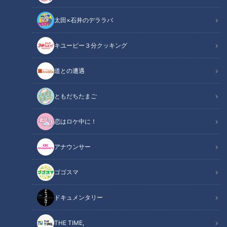
太田×石井のデララバ
キユーピー３分クッキング
チャント！
教えマスター
道との遭遇
ともだちたまご
恋はロケ中に！
アナウンサー
ゴゴスマ
ドキュメンタリー
THE TIME,