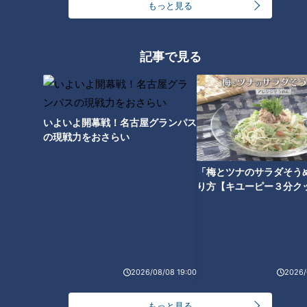
もっと見る
里井マスター：
このシャワーのように降り注ぐ映えスイーツ
は、常にカメラを構えておいてください。
記事で見る
店長さん：
では、いきますね。
大久保：
うぉー、すごい！パスタみたい！これ、モンブランで
いよいよ開幕戦！名古屋グランパス
の現戦力をおさらい
すか？
「梅とツナのサラダそう
り方【キユーピー３分ク
2026/08/08 19:00
2026/
もっと見る