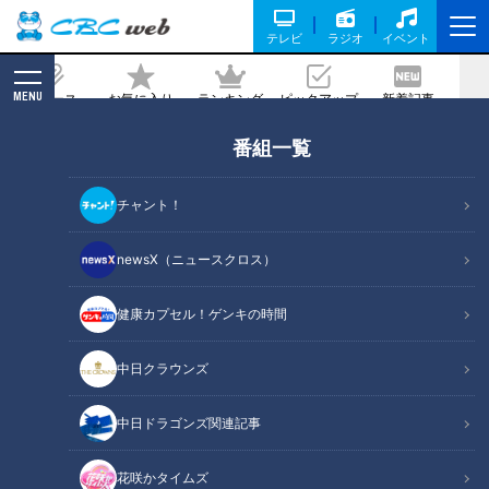
テレビ
ラジオ
イベント
MENU
ニュース
お気に入り
ランキング
ピックアップ
新着記事
CBC MAGAZINE
番組一覧
「コレ、可愛いでしょう？」中国で大流
行中の『踊り子人形』に「幻のきの
チャント！
こ」“天使の鍋”！女子ウケ抜群『ヘルシ
ー新感覚鍋』
newsX（ニュースクロス）
2021/01/05 19:00
健康カプセル！ゲンキの時間
中日クラウンズ
中日ドラゴンズ関連記事
花咲かタイムズ