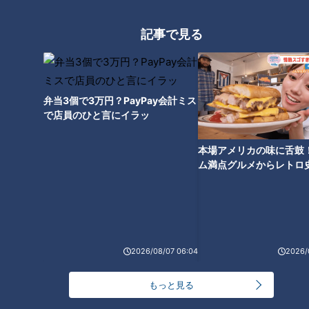
記事で見る
CBCテレビ『チャント！』教えマスター
弁当3個で3万円？PayPay会計ミス
で店員のひと言にイラッ
マスター
：私は、ヘルシーでカロリーの少ない鍋を「天使の
鍋」と呼んでいます。実際のメニュー名は『自然薯きのこ鍋
本場アメリカの味に舌鼓
（1人前1，800円税別・前日までに要予約 ・2人前～）です。
ム満点グルメからレトロ
で！愛知・東海市の感動
選
2026/08/07 06:04
2026/
もっと見る