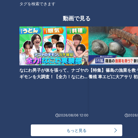
タグを検索できます
動画で見る
CBCテレビ『チャント！』教えマスター
なにわ男子が体を張って、ナゴヤの
【特集】篠島の漁業を救
ギモンを大調査！【全力！なにわ実
養殖 車エビに大アサリ 
店長
：「天使の鍋」って、僕1回も言ったことないですけど
験部～ナゴヤのギモン、ガチ検証
【newsX】
(笑)
～】
2026/08/06 12:00
2026/
もっと見る