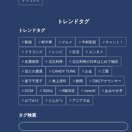
ドラゴンズ
トレンドタグ
トレンドタグ
動画
町中華
グルメ
中村彩賀
チャント！
CBCテレビ『チャント！』教えマスター
ドラゴンズ
レシピ
生活
エンタメ
マスター
：まずは名古屋駅すぐ、名古屋市中村区名駅にある
友廣南実
北辻利寿
北辻利寿の日本はじめて物語
【古民家居酒屋 銑（ずく）】。熱々の鉄板料理が楽しめる居
道との遭遇
CANDY TUNE
お金
三重
酒屋ですが、「天使の鍋」が食べられるんです。
坂下千里子
角上清司
静岡
CBCアナウンサー
DCM
SDGs
if珈琲店
newsX
あみやき亭
店長
：約10種類のきのこと自然薯が楽しめる鍋です。
おでかけ
とんかつ
アジア大会
まひる
：え？この材料で「天使の鍋」？
タグ検索