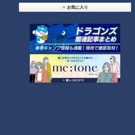
お気に入り
CBCテレビ『チャント！』教えマスター
店長
：これは「タモギタケ」。収穫量が少ないので「幻のきの
こ」と呼ばれます。
まひる
：黄色くて、怪しい！
店長
：白いのは「ハナビラタケ」。味にクセがなく歯ごたえ抜
群な万能きのこです。そして、もっと珍しいのは「クロアワビ
タケ」。肉厚で歯ごたえがアワビに似ていることから名付けら
れました。