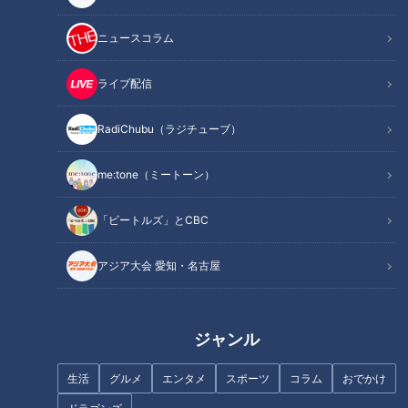
CBCテレビ『チャント！』教えマスター
ニュースコラム
毎週月～金曜日の夕方、CBCテレビで放送している情報番組
【チャント！】。
ライブ配信
火曜日の人気コーナー『教えマスター』では、様々なジャンル
の達人（マスター）から教えを請い、使える＆役立つ情報をお
RadiChubu（ラジチューブ）
届けしています。
me:tone（ミートーン）
今回のマスターは、料理研究家の安井レイコさん。全国各地で
鍋5，000種類以上を食べ歩き、“名誉鍋奉行”として鍋料理を
「ビートルズ」とCBC
世界に広める活動もしています。そんな鍋マスターに、正月太
アジア大会 愛知・名古屋
りを解消する、女子ウケ抜群の『ヘルシー新感覚鍋』をガンバ
レルーヤの2人が教わります。
ジャンル
生活
グルメ
エンタメ
スポーツ
コラム
おでかけ