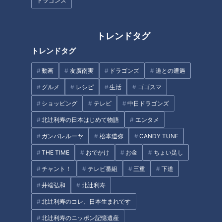
ドラゴンズ
健康カプセル！ゲンキの
健康カプセル！ゲンキの
時間
時間
「健康カプセル！ゲンキの時
「健康カプセル！ゲンキの時
間」アーカイブ
間」アーカイブ
2022/09/04 07:30
2022/08/28 07:30
トレンドタグ
生活
健康
生活
健康
トレンドタグ
動画
友廣南実
ドラゴンズ
道との遭遇
グルメ
レシピ
生活
ゴゴスマ
ショッピング
テレビ
中日ドラゴンズ
北辻利寿の日本はじめて物語
エンタメ
2022年8月21日放送 【第519回】
2022年8月14日放送 【第518回】
名医オススメ！“骨”貯金を
帰省時にできる簡単認知症
ガンバレルーヤ
松本道弥
CANDY TUNE
増やす方法
チェック
THE TIME
おでかけ
お金
ちょい足し
健康カプセル！ゲンキの
健康カプセル！ゲンキの
時間
時間
チャント！
テレビ番組
三重
下道
「健康カプセル！ゲンキの時
「健康カプセル！ゲンキの時
間」アーカイブ
間」アーカイブ
2022/08/21 07:30
2022/08/14 07:30
井端弘和
北辻利寿
生活
健康
生活
健康
北辻利寿のコレ、日本生まれです
北辻利寿のニッポン記憶遺産