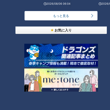
2026/08/06 06:04
2026/
もっと見る
お気に入り
2022年6月19日放送 【第511回】
2022年6月12日放送 【第510回】
知覚過敏は歯周病のシグナ
冷蔵庫＆お弁当作りに落と
ル！？専門家が原因と対策
し穴！今こそ気をつけたい
を解説
食中毒
健康カプセル！ゲンキの
健康カプセル！ゲンキの
時間
時間
「健康カプセル！ゲンキの時
「健康カプセル！ゲンキの時
間」アーカイブ
間」アーカイブ
2022/06/20 13:27
2022/06/12 07:30
生活
健康
生活
健康