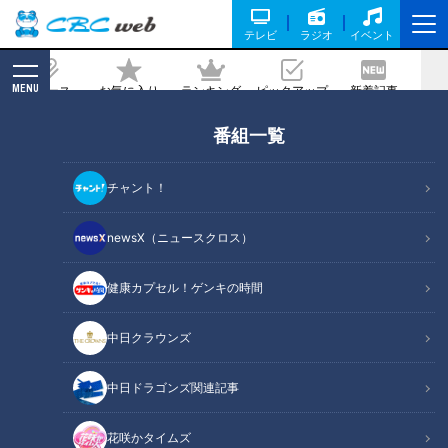
テレビ
ラジオ
イベント
MENU
ニュース
お気に入り
ランキング
ピックアップ
新着記事
CBC MAGAZINE
番組一覧
チャント！
newsX（ニュースクロス）
健康カプセル！ゲンキの時間
ニッポンの皆様に健康生活を！この言葉をキーワードにすぐに役立
健康カプセル！ゲンキの時間
つ健康情報をお伝えします。「人」「家族」の未来を創り出す、
CBCテレビの健康情報番組。
中日クラウンズ
番組サイト
YouTube
中日ドラゴンズ関連記事
花咲かタイムズ
健康カプセル！ゲンキの時間