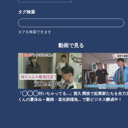
タグ検索
タグを検索できます
2022年8月7日放送 【第517回】
2022年7月31日放送 【第516回】
危険なむくみの見分け方
熱中症・第二波の恐怖
動画で見る
健康カプセル！ゲンキの
健康カプセル！ゲンキの
時間
時間
「健康カプセル！ゲンキの時
「健康カプセル！ゲンキの時
間」アーカイブ
間」アーカイブ
2022/08/07 07:30
2022/07/31 07:30
生活
健康
生活
健康
「◯◯◯付いちゃってる…」賀久
廃校で起業家たちを全力支
くんの夏休み～難病・道化師様魚鱗
で新ビジネス醸成中！
癬と闘う～配信型ドキュメンタリー
「ピエロと呼ばれた息子」第１４３
話
2022年7月24日放送 【第515回】
2022年7月10日放送 【第514回】
医師が実践する夏バテ予防
夏の脳梗塞 対策マニュアル