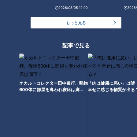
法！
2026/08/05 19:00
2026/
健康カプセル！ゲンキの
健康カプセル！ゲンキの
時間
時間
「健康カプセル！ゲンキの時
「健康カプセル！ゲンキの時
間」アーカイブ
間」アーカイブ
もっと見る
2022/07/24 07:30
2022/07/10 07:30
生活
健康
生活
健康
記事で見る
オカルトコレクター田中俊行、呪物
「肉は健康に悪い」は嘘
600体に部屋を奪われ寝床は廊
幸せに感じる物質が出る
2022年7月3日放送 【第513回】
2022年6月26日放送 【第512回】
夏の虫刺され対策2022
腹痛に潜む危険な病気
下？
健康カプセル！ゲンキの
健康カプセル！ゲンキの
時間
時間
「健康カプセル！ゲンキの時
「健康カプセル！ゲンキの時
間」アーカイブ
間」アーカイブ
2022/07/03 07:30
2022/06/26 07:30
生活
健康
生活
健康