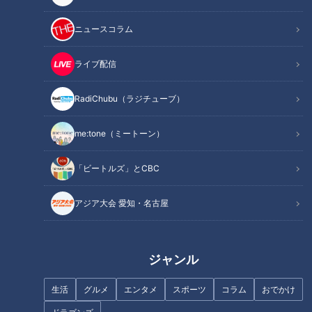
ニュースコラム
ライブ配信
2022年9月11日放送 【第522回】
失明にもつながる緑内障
2022年9月18日放送 【第523回】
意外と知らない『心臓弁膜
RadiChubu（ラジチューブ）
症』原因や早期発見の方法
を専門医が解説
健康カプセル！ゲンキの
健康カプセル！ゲンキの
me:tone（ミートーン）
時間
時間
「健康カプセル！ゲンキの時
「健康カプセル！ゲンキの時
間」アーカイブ
間」アーカイブ
2022/09/18 07:30
2022/09/11 07:30
「ビートルズ」とCBC
生活
健康
生活
健康
アジア大会 愛知・名古屋
ジャンル
2022年9月4日放送 【第521回】
2022年8月28日放送 【第520回】
生活
グルメ
エンタメ
スポーツ
コラム
おでかけ
がん治療最前線2022
ヘルペス・帯状疱疹