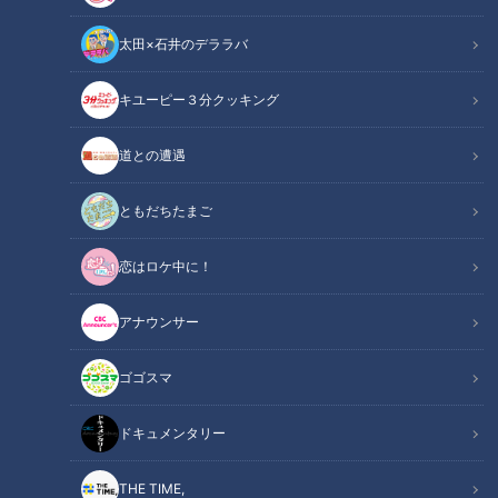
の記事一覧
カテゴリーを絞り込む
太田×石井のデララバ
キユーピー３分クッキング
道との遭遇
ともだちたまご
恋はロケ中に！
2022年9月25日放送 【第524回】
2022年10月2日放送 【第525回】
人生を変える「ある筋肉」
専門医に学ぶ正しい血糖管
の秘密
理
アナウンサー
健康カプセル！ゲンキの
健康カプセル！ゲンキの
時間
時間
「健康カプセル！ゲンキの時
「健康カプセル！ゲンキの時
ゴゴスマ
間」アーカイブ
間」アーカイブ
2022/10/02 07:30
2022/09/25 07:30
ドキュメンタリー
生活
健康
生活
健康
THE TIME,