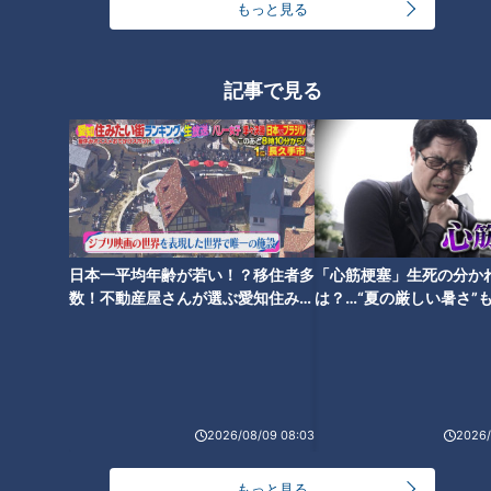
もっと見る
加齢で聞こえが悪くなる“加齢性難聴”について
記事で見る
＜音が聞こえるメカニズム＞
耳から入ってきた音は、鼓膜を振動させその振動が耳の奥にあ
る渦巻き状の「蝸牛」という器官に伝わります。蝸牛で振動は
電気信号に変換され、脳で音として感じる事ができるそうで
す。
＜加齢で聞こえが悪くなる理由＞
日本一平均年齢が若い！？移住者多
「心筋梗塞」生死の分か
蝸牛の中には有毛細胞という毛があり、これが微妙な音の振動
数！不動産屋さんが選ぶ愛知住みた
は？…“夏の厳しい暑さ”
い街ランキング1位は？
に！発症前のキケンなサ
を正確に電気信号に変換してくれています。しかし、加齢に伴
法
い有毛細胞がはがれたり折れたりして減少してしまうのだと
か。有毛細胞は場所によって認識する音が違い、高い音を認識
する場所から減っていくため、先に高い音が聞こえにくくなっ
2026/08/09 08:03
2026/
てしまうといいます。これが、避けては通れない聞こえの悪さ
「加齢性難聴」だそうです。
もっと見る