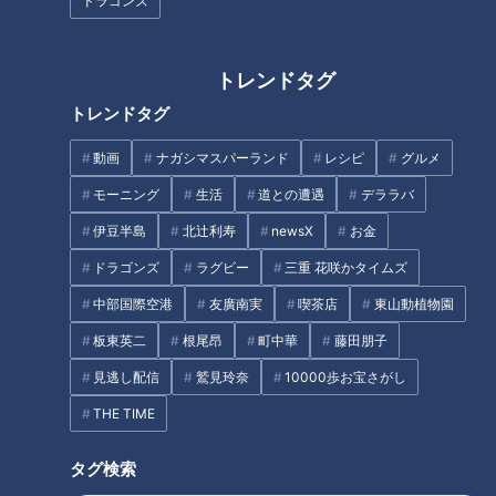
ドラゴンズ
INDEX
10秒でできる！「聞こえの悪さ」簡単チェック
トレンドタグ
加齢で聞こえが悪くなる“加齢性難聴”について
トレンドタグ
加齢性難聴と認知症の関係
加齢性難聴を悪化させない方法
動画
ナガシマスパーランド
レシピ
グルメ
意外と知らない加齢性難聴の原因「メタボ」
モーニング
生活
道との遭遇
デララバ
年齢に関わらず起きる難聴
加齢性難聴の対処法「補聴器」
伊豆半島
北辻利寿
newsX
お金
オススメ関連コンテンツ
ドラゴンズ
ラグビー
三重 花咲かタイムズ
中部国際空港
友廣南実
喫茶店
東山動植物園
板東英二
根尾昂
町中華
藤田朋子
10秒でできる！「聞こえの悪さ」簡単チェック
見逃し配信
鷲見玲奈
10000歩お宝さがし
THE TIME
タグ検索