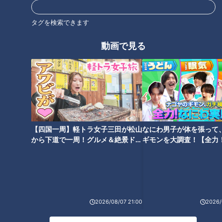
タグを検索できます
動画で見る
CBCテレビ『健康カプセル！ゲンキの時間』
▼親指と人差し指を擦り 音を出す
【四国一周】軽トラ女子三田が松山
なにわ男子が体を張って
▼そのまま両耳にあて少しずつ離す
から下道で一周！グルメ＆絶景ドラ
ギモンを大調査！【全力
▼音が聞こえなくなった所で手を止める
イブ⑳
験部～ナゴヤのギモン、
～】
先生曰く50～60センチ（軽くひじを伸ばす程度）くらいまで
聞こえる場合は問題ないとの事。それ以下の場合は2000ヘル
ツ以上の難聴があるかもしれないそうです。（※2000ヘルツの
2026/08/07 21:00
2026/
音＝小鳥のさえずり）