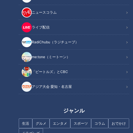
門医に教えてもらいました。
ニュースコラム
身近な健康問題とその改善法を、様々なテーマで紹介する番組
ライブ配信
『健康カプセル！ゲンキの時間』。
メインMCに石丸幹二さん、サブMCは坂下千里子さんです。
RadiChubu（ラジチューブ）
今回のテーマは「
～放置すると認知症の原因に!?～“聞こえの
me:tone（ミートーン）
悪さ”と付き合う方法
」
「ビートルズ」とCBC
耳の聞こえが悪い人は、50歳を超えたあたりから徐々に増え
始め65歳を過ぎると急激に増えるといわれています。聞こえ
アジア大会 愛知・名古屋
にくくなるのは避けられない事ですが、放置していると日常生
活に支障が出るだけでなく、認知症につながる恐れもあるのだ
とか。そこで今回は、聞こえの悪さと上手に付き合う方法を専
ジャンル
門医に教えてもらいました。
生活
グルメ
エンタメ
スポーツ
コラム
おでかけ