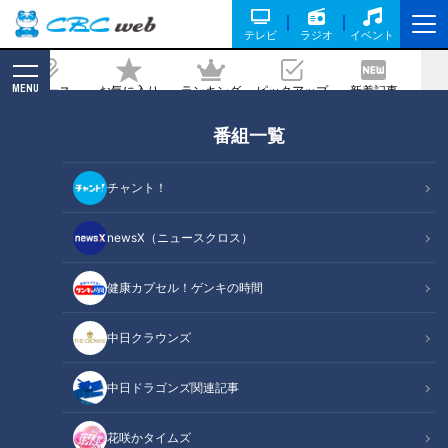
テレビ
ラジオ
イベント
MENU
ニュース
お気に入り
ランキング
ピックアップ
新着記事
CBC MAGAZINE
番組一覧
放置すると認知症の原因に!?“聞こえの悪
さ”と付き合う方法
チャント！
2022/12/18 07:30
2022年12月18日放送第536回
newsX（ニュースクロス）
健康カプセル！ゲンキの時間
中日クラウンズ
中日ドラゴンズ関連記事
花咲かタイムズ