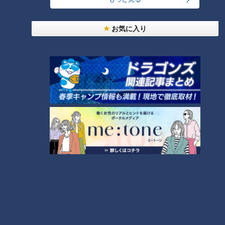
＜「1時」と「7時」聴き間違える理由＞
お気に入り
先生によると、加齢性難聴になると、体温計の“ピピッ”という
電子音などが聞こえにくくなるとの事。さらに、カ行・サ行・
タ行・ハ行の声帯を使わない音域が聞き取りにくくなるので、
7時（シチジ）を1時（イチジ）と聴き間違えやすくなってしま
うそうです。
加齢性難聴と認知症の関係
2017年、世界5大医学雑誌の一つランセットが『認知症の予防
できるリスク要因のうち最大のものが難聴』だと発表しまし
た。その原因は、耳の聞こえが悪くなった事で起こる人とのコ
ミュニケーション不足や孤立。音の刺激や脳に伝えられる情報
量が少なくなると、脳の萎縮や神経細胞が弱まり、認知症の発
症に大きく影響する事が明らかになってきたそうです。