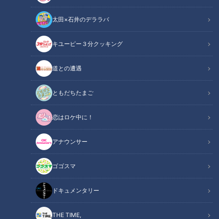
太田×石井のデララバ
健康カプセル！ゲンキの時間
キユーピー３分クッキング
「健康カプセル！ゲンキの時間」アーカイブ
道との遭遇
サマリー
Summary
ともだちたまご
ゲスト：島崎和歌子
恋はロケ中に！
ドクター：JCHO東京新宿メディカルセンター 耳鼻咽喉科 診
療部長 医学博士 石井正則
アナウンサー
耳の聞こえが悪い人は、50歳を超えたあたりから徐々に増え
ゴゴスマ
始め65歳を過ぎると急激に増えるといわれています。聞こえ
にくくなるのは避けられない事ですが、放置していると日常生
ドキュメンタリー
活に支障が出るだけでなく、認知症につながる恐れもあるのだ
とか。そこで今回は、聞こえの悪さと上手に付き合う方法を専
THE TIME,