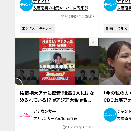
チャント！
チャント
タート！
ト！特集】
友廣南実の地元いいとこ自転車旅
友廣南
2026/07/24 06:03
エンタメ
チャント！
動画
グルメ
2026年6月26
佐藤楠大アナに密着！後輩3人にはな
「今の私の方
められている！？ #アジア大会 #名古
CBC友廣アナ
屋 #スポーツ #佐藤アナ #インタビュ
ベンジの結果
アナウンサー
チャント
ー
アナウンサーYouTube企画
友廣南
2026/07/16 18:10