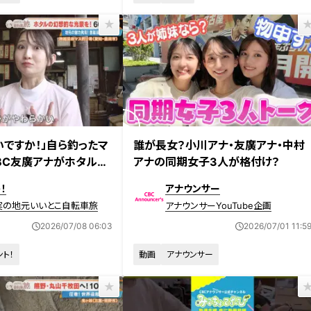
放送
いですか！」自ら釣ったマ
誰が長女？小川アナ・友廣アナ・中村
CBC友廣アナがホタルの
アナの同期女子3人が格付け？
て自転車旅スタート！
！
アナウンサー
実の地元いいとこ自転車旅
アナウンサーYouTube企画
2026/07/08 06:03
2026/07/01 11:5
ント！
動画
アナウンサー