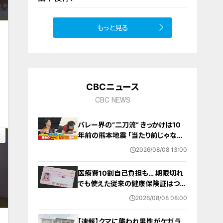
もっと見る
#
10
CBCニュース
3
CBC NEWS
バレー界の“二刀流” きっかけは10
年前の熊本地震 ｢当たり前じゃなか
った｣ オフシーズンゼロの過酷スケ
2026/08/08 13:00
ジュール 異例の道を進むワケ【アジ
ア大会 愛知･名古屋2026】
医療費10割自己負担も… 期限切れ
でも使えた従来の健康保険証はつい
に終了 8月以降起こりうるマイナ保
2026/08/08 08:00
険証の“落とし穴” 注意すべき2つの
有効期限
【速報】クマに襲われ男性がケガ ラ