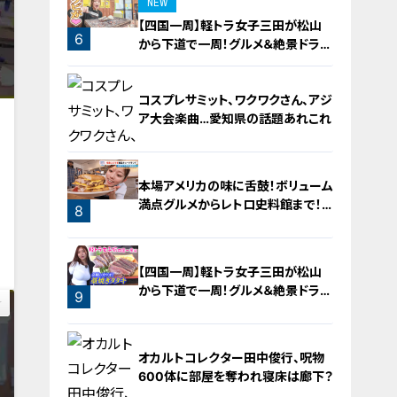
NEW
【四国一周】軽トラ女子三田が松山
6
から下道で一周！グルメ＆絶景ドライ
ブ⑳
コスプレサミット、ワクワクさん、アジ
ア大会楽曲…愛知県の話題あれこれ
本場アメリカの味に舌鼓！ボリューム
満点グルメからレトロ史料館まで！
8
愛知・東海市の感動スポット3選
3
7
【四国一周】軽トラ女子三田が松山
から下道で一周！グルメ＆絶景ドライ
9
ブ⑨
オカルトコレクター田中俊行、呪物
600体に部屋を奪われ寝床は廊下？