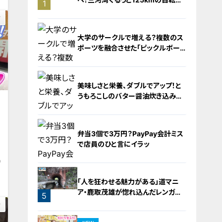
1
旅！【チャント！特集】
大学のサークルで増える？複数のス
ポーツを融合させた「ピックルボー
ル」
美味しさと栄養、ダブルでアップ！と
うもろこしのバター醤油炊き込みご
飯
2
弁当3個で3万円？PayPay会計ミス
で店員のひと言にイラッ
9
3
「人を狂わせる魅力がある」道マニ
ア・鹿取茂雄が惚れ込んだレンガの
5
橋梁とは？未公開の道3選
4