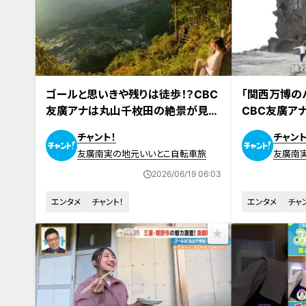
2026年6月5日放送
2026年5月29
ゴールと思いきや残りは徒歩！？CBC
「関西万博の
友廣アナは丸山千枚田の絶景が見ら
CBC友廣ア
れるのか？山道だらけの約100㎞を
に大興奮！自
チャント！
チャント
走破！
は？
友廣南実の地元いいとこ自転車旅
友廣南
2026/06/19 06:03
エンタメ
チャント！
エンタメ
チャ