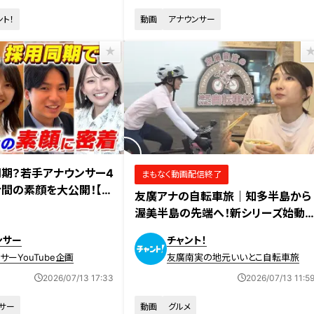
ント！
動画
アナウンサー
2026年7月10日放送
同期？若手アナウンサー4
まもなく動画配信終了
間の素顔を大公開！【推
友廣アナの自転車旅｜知多半島から
ア大会 愛知・名古屋】
渥美半島の先端へ！新シリーズ始動
125kmの自転車旅！【チャント！特集】
ンサー
チャント！
サーYouTube企画
友廣南実の地元いいとこ自転車旅
2026/07/13 17:33
2026/07/13 11:5
サー
動画
グルメ