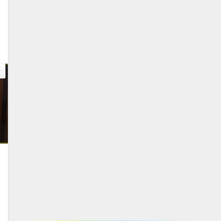
3
私
4