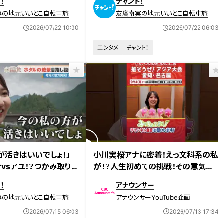
！
チャント！
実の地元いいとこ自転車旅
友廣南実の地元いいとこ自転車旅
2026/07/22 10:30
2026/07/22 06:0
エンタメ
チャント！
日放送
が活きはいいでしょ！」
小川実桜アナに密着！えっ文科系の
vsアユ！？つかみ取りリ
が！？人生初めての挑戦！その意気込
は？
みは！？ #アジア大会 #名古屋 #スポ
！
アナウンサー
ーツ #小川アナ #インタビュー
実の地元いいとこ自転車旅
アナウンサーYouTube企画
2026/07/15 06:03
2026/07/13 17:3