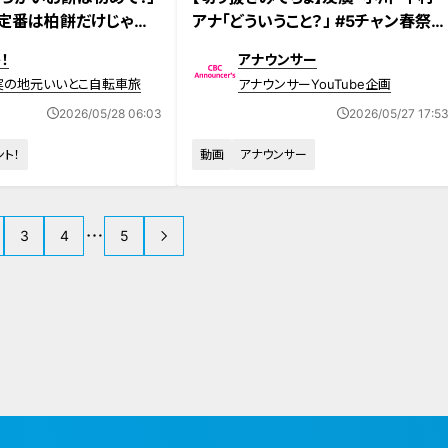
定番は柏餅だけじゃな
アナ「どういうこと？」 #5チャン春祭り
友廣アナ感動の郷土和菓
#歌ってみた #カラオケ #瀧川アナ
！
アナウンサー
とは？
実の地元いいとこ自転車旅
アナウンサーYouTube企画
2026/05/28 06:03
2026/05/27 17:5
ント！
動画
アナウンサー
3
4
5