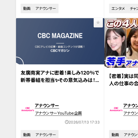
動画
アナウンサー
エンタメ
チャ
友廣南実アナに密着！楽しみ120％で
【密着】実は
新帯番組を担当✨その意気込みは！？
人の仕事の合
#アジア大会 #名古屋 #スポーツ #友
そうぜ！アジ
廣アナ #インタビュー
アナウンサー
アナウ
アナウンサーYouTube企画
アナウン
2026/07/13 17:33
動画
アナウンサー
動画
アナウン