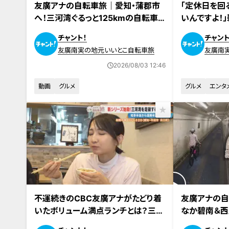
友廣アナの自転車旅｜愛知・蒲郡市
「定休日を回
へ！三河湾ぐるっと125kmの自転車
いんですよ！
旅！【チャント！特集】
CBC友廣ア
チャント！
チャント
どり着けるの
友廣南実の地元いいとこ自転車旅
友廣南
2026/08/03 12:46
動画
グルメ
グルメ
エンタ
2026年7月10日放送
2026年7月17日
不運続きのCBC友廣アナがたどり着
友廣アナの自
いたボリューム満点ランチとは？三河
なか碧南＆西
湾をぐるっと約125kmの自転車旅ス
岬へ三河湾ぐる