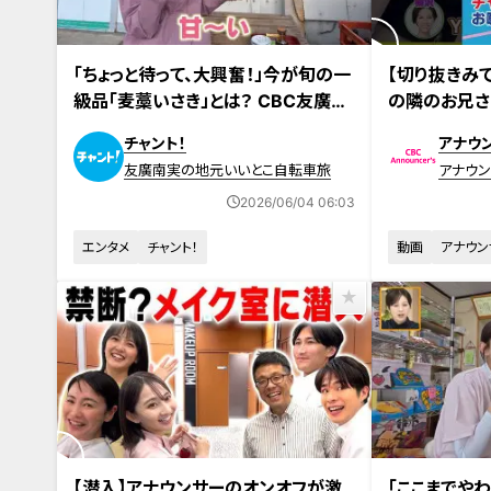
2026年5月22日放送
「ちょっと待って、大興奮！」今が旬の一
【切り抜きみ
級品「麦藁いさき」とは？ CBC友廣ア
の隣のお兄さ
ナが新鮮な刺し身に舌鼓！
ナ #お仕事ト
チャント！
アナウ
友廣南実の地元いいとこ自転車旅
アナウン
2026/06/04 06:03
エンタメ
チャント！
動画
アナウン
2026年5月15日
【潜入】アナウンサーのオンオフが激
「ここまでや