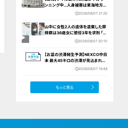
ンニング中…人身被害は東海地方で
今シーズン初めて 岐阜県高山市
2026/08/07 21:20
山中に女性2人の遺体を遺棄した罪
3
検察は36歳女に懲役3年を求刑 ｢遺
棄時に近くに居続けたこと自体が重
2026/08/07 20:10
要な寄与｣ 女は｢黙秘します｣弁護側
は無罪主張
【お盆の渋滞発生予測】NEXCO中日
本 最大45キロの渋滞が見込まれる
区間も… 中央道・東名・新東名・東名
2026/08/07 19:48
阪道・伊勢湾岸道・北陸道など 一覧
（8月7日～16日）
もっと見る