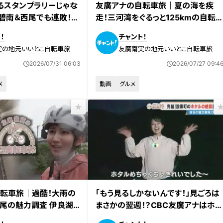
るスタンプラリーじゃな
友廣アナの自転車旅｜夏の海を疾
」碧南＆西尾でも連敗！？
走！三河湾をぐるっと125kmの自転
ナはおすすめグルメにた
車旅！【チャント！特集】
！
チャント！
か！
実の地元いいとこ自転車旅
友廣南実の地元いいとこ自転車旅
2026/07/31 06:03
2026/07/27 09:4
メ
動画
グルメ
放送
2026年7月3日放送
転車旅｜過酷！大雨の
「もう見るしかないんです！」見ごろは
尾の魅力調査 伊良湖
まさかの翌週！？CBC友廣アナはホタ
っと125km！【チャン
ルの絶景にたどり着けるのか