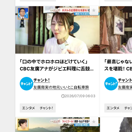
2026年6月19日放送
2026年6月12日
「口の中でホロホロほどけていく」
「最高じゃな
CBC友廣アナがジビエ料理に舌鼓！
スを堪能！ 
大自然に囲まれたレストランでひと休
光景を目指し
チャント！
チャント
み
友廣南実の地元いいとこ自転車旅
友廣南
2026/07/09 06:03
エンタメ
チャント！
エンタメ
チャ