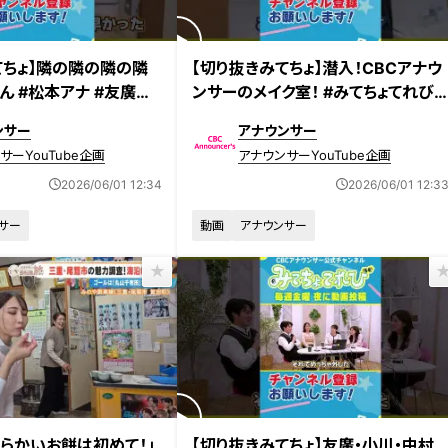
てちょ】隣の隣の隣の隣
【切り抜きみてちょ】潜入！CBCアナウ
ん #松本アナ #友廣ア
ンサーのメイク室！ #みてちょてれび 
ーク #裏側
メイク #若狭アナ #小川アナ
ンサー
アナウンサー
サーYouTube企画
アナウンサーYouTube企画
2026/06/01 12:34
2026/06/01 12:3
サー
動画
アナウンサー
放送
わらかいお餅は初めて！」
【切り抜きみてちょ】友廣・小川・中村