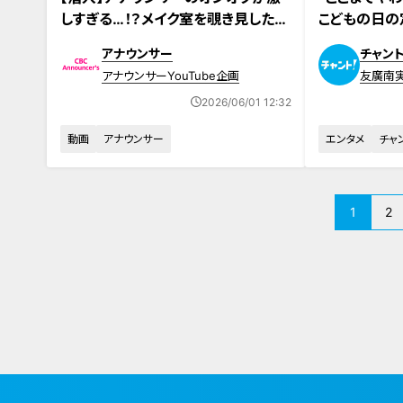
しすぎる…！？メイク室を覗き見したら
こどもの日の
カオスだった！
い！？CBC
アナウンサー
チャント
子“おさすり”
アナウンサーYouTube企画
友廣南
2026/06/01 12:32
動画
アナウンサー
エンタメ
チャ
1
2