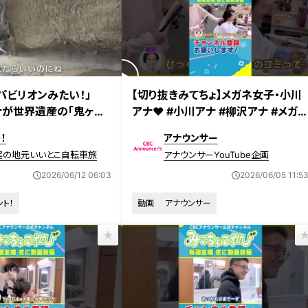
日放送
パビリオンみたい！」
【切り抜きみてちょ】メガネ女子・小川
ナが世界遺産の「鬼ヶ城」
アナ❤ #小川アナ #柳沢アナ #メガ
然がつくりだした絶景と
ネ女子 #メガネ #みてちょてれび
！
アナウンサー
実の地元いいとこ自転車旅
アナウンサーYouTube企画
2026/06/12 06:03
2026/06/05 11:5
ント！
動画
アナウンサー