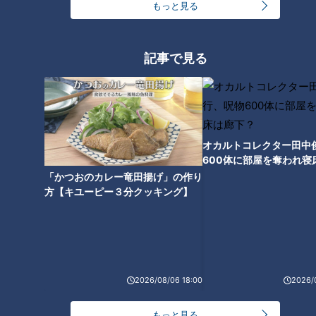
もっと見る
記事で見る
2025年10月31日放送
2025年10月24日放送
「これはハマる味！」CBC
ミカンとラーメンが合
友廣アナが「伊賀醤油たこ
体！？CBC友廣アナも驚
焼」のトリコ！いなべ市
き！岐阜・海津市名物「み
チャント！
チャント！
の“キャベツ級シュークリー
かんラーメン」とは？
オカルトコレクター田中
友廣南実の地元いいとこ自転
友廣南実の地元いいとこ自転
ム”は泣く泣く断念！？
600体に部屋を奪われ寝
車旅
車旅
2025/11/15 06:03
2025/11/14 06:03
下？
「かつおのカレー竜田揚げ」の作り
方【キユーピー３分クッキング】
エンタメ
チャント！
エンタメ
チャント！
2026/08/06 18:00
2026/
2025年10月17日放送
2025年10月10日放送
「ねっとり感がたまんな
「行ける所までは行こ
もっと見る