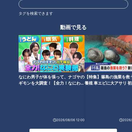
動画に写り込む榊原アナ
距離感？#Vlog #みてちょて
#Vlog #みてちょてれび #ア
れび #アナののびしろ #アナ
タグを検索できます
アナウンサー
アナウンサー
ナののびしろ #アナのび #小
のび #小川アナ #中村アナ
アナウンサーYouTube企画
アナウンサーYouTube企画
川アナ #中村アナ
動画で見る
2025/12/05 17:32
2025/12/05 17:30
動画
アナウンサー
動画
アナウンサー
なにわ男子が体を張って、ナゴヤの
【特集】篠島の漁業を救
ギモンを大調査！【全力！なにわ実
養殖 車エビに大アサリ 
2025年11月7日放送
【レア画角】友廣アナの茶
「夕焼け、絶景、絶対見ま
験部～ナゴヤのギモン、ガチ検証
【newsX】
番収録？#Vlog #みてちょて
す」沿道からの応援にCBC
～】
れび #アナののびしろ #アナ
友廣アナ感動！日没までに
アナウンサー
チャント！
のび #小川アナ
御在所岳のロープウエイに
アナウンサーYouTube企画
友廣南実の地元いいとこ自転
は乗れるのか！？
車旅
2025/12/03 17:30
2025/11/16 06:03
2026/08/06 12:00
2026/
動画
アナウンサー
エンタメ
チャント！