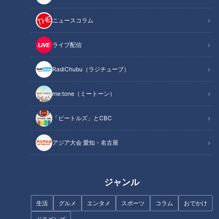
「おいしすぎて涙出そう」
「鶏とろが気になる！」
人生初の豊橋カレーうどん
CBC友廣アナが“じてんしゃ
ニュースコラム
に感極まる友廣アナ！店主
のまち”新城市を疾走！静
チャント！
チャント！
はまさかのＣＢＣファン？
岡・弁天島まで自転車旅
友廣南実の地元いいとこ自転
友廣南実の地元いいとこ自転
ライブ配信
車旅
車旅
2026/01/09 06:03
2026/01/08 06:03
RadiChubu（ラジチューブ）
エンタメ
チャント！
エンタメ
チャント！
me:tone（ミートーン）
「ビートルズ」とCBC
アジア大会 愛知・名古屋
2025年11月21日放送
2025年11月14日放送
「途中で終わるのもあり…」
集めるのは7体のお守り！？
迫るタイムリミット！CBC
“ぎふ七福神めぐり”とは？
友廣アナ＆東MAXは「ぎふ
CBC友廣アナが東MAXと自
チャント！
チャント！
七福神めぐり」を達成でき
転車旅！
ジャンル
友廣南実の地元いいとこ自転
友廣南実の地元いいとこ自転
るのか
車旅
車旅
2026/01/07 06:03
2026/01/06 06:03
生活
グルメ
エンタメ
スポーツ
コラム
おでかけ
エンタメ
チャント！
エンタメ
チャント！