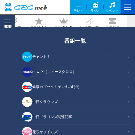
テレビ
ラジオ
イベント
MENU
ニュース
お気に入り
ランキング
ピックアップ
新着記事
CBC MAGAZINE
番組一覧
友廣南実
の記事一覧
チャント！
newsX（ニュースクロス）
健康カプセル！ゲンキの時間
2026年1月16日放送
2026年1月9日放送
「静岡市から200km走りま
「24年間生きてきた中で一
す！」過去最長の自転車旅
番おいしい」友廣アナ大絶
中日クラウンズ
がスタート！CBC友廣アナ
賛のすき焼きとは？自転車
チャント！
チャント！
が“石垣イチゴ”を食べまく
旅ご褒美企画！
友廣南実の地元いいとこ自転
友廣南実の地元いいとこ自転
中日ドラゴンズ関連記事
る
車旅
車旅
2026/01/25 06:03
2026/01/16 06:03
花咲かタイムズ
エンタメ
チャント！
エンタメ
チャント！