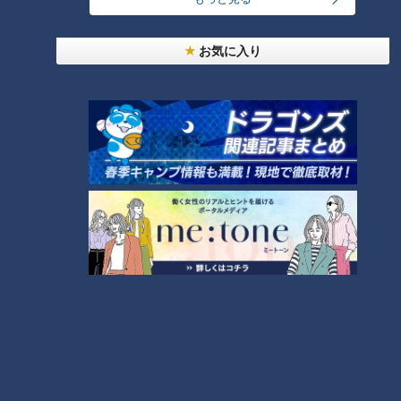
い！」CBC友廣アナが自転
う！」 ゴール目前の急斜面
車旅で「つぼ焼いも」を堪
に絶望！CBC友廣アナは“岐
チャント！
チャント！
能！次に目指すは“御在所岳
阜のマチュピチュ”にたどり
お気に入り
友廣南実の地元いいとこ自転
友廣南実の地元いいとこ自転
の夕日”
着けるのか！？
車旅
車旅
2025/11/13 06:03
2025/11/09 06:03
エンタメ
チャント！
エンタメ
チャント！
2025年10月3日放送
お茶畑広がる“岐阜のマチュ
【切り抜き】タイガースフ
ピチュ”とは？ CBC友廣ア
ァンは合いの手が好き？ #
ナが次に目指すは絶景！大
友廣アナ #中村アナ #阪神タ
チャント！
アナウンサー
垣市で「水まんじゅう」に
イガース #中日ドラゴンズ
友廣南実の地元いいとこ自転
アナウンサーYouTube企画
舌鼓！
車旅
2025/11/08 06:03
2025/10/22 16:32
エンタメ
チャント！
動画
アナウンサー