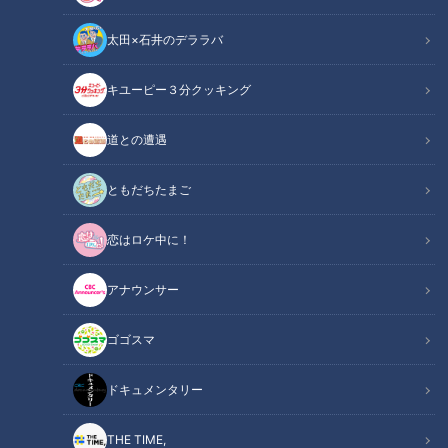
太田×石井のデララバ
キユーピー３分クッキング
道との遭遇
2025年12月19日放送
2025年12月12日放送
「まだ可能性はありま
「まさに求めていた！」
す！」CBC友廣アナは弁天
CBC友廣アナ絶賛！ふわふ
ともだちたまご
島に到着するも“奇跡の夕
わの“豊橋ソウルスイー
チャント！
チャント！
日”は雲に隠れて！？
ツ”とは？
友廣南実の地元いいとこ自転
友廣南実の地元いいとこ自転
恋はロケ中に！
車旅
車旅
2026/01/11 06:03
2026/01/10 06:03
アナウンサー
エンタメ
チャント！
エンタメ
チャント！
ゴゴスマ
ドキュメンタリー
THE TIME,
2025年12月5日放送
2025年11月28日放送