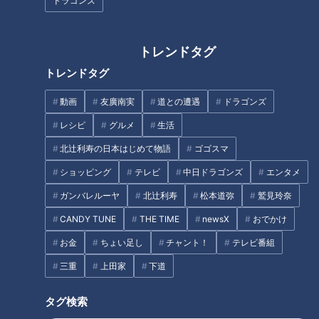
ドラゴンズ
トレンドタグ
トレンドタグ
動画
友廣南実
道との遭遇
ドラゴンズ
CBCテレビ友廣南実アナ初
【Vlog風】友廣アナ「ﾁﾗｯ」
の単独イベント全483席完
小川＆中村アナ「・・・」
レシピ
グルメ
生活
売！「自分らしくいてい
#Vlog #みてちょてれび #ア
チャント！
アナウンサー
北辻利寿の日本はじめて物語
ゴゴスマ
い」入社2年目で異例の大盛
ナののびしろ #アナのび #小
友廣南実の地元いいとこ自転
アナウンサーYouTube企画
況となった理由とは？
川アナ #中村アナ
車旅
ショッピング
テレビ
中日ドラゴンズ
エンタメ
2025/12/26 06:03
2025/12/11 16:46
ガンバレルーヤ
北辻利寿
松本道弥
鷲見玲奈
エンタメ
チャント！
動画
アナウンサー
CANDY TUNE
THE TIME
newsX
おでかけ
お金
ちょい足し
チャント！
テレビ番組
三重
上田家
下道
タグ検索
【Vlog風】意外といろんな
【Vlog風】同期ならではの