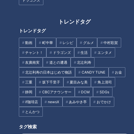
ドラゴンズ
トレンドタグ
トレンドタグ
試合時間は最長7時間×5日
間！安藤渚七が語るクリケ
動画
町中華
レシピ
グルメ
中村彩賀
井上ドラゴンズ“日替わ
ットの魅力
り”打線と守備、そろそろや
チャント！
ドラゴンズ
生活
エンタメ
めにしませんか？
RadiChubu（ラジチュー
中日ドラゴンズ
友廣南実
道との遭遇
北辻利寿
ブ）
ドラ魂キング
ドラ検1級コラム
北辻利寿の日本はじめて物語
CANDY TUNE
お金
2026/05/22 06:05
2026/05/18 18:10
三重
坂下千里子
夏目みな美
角上清司
なるほど
スポーツ
スポーツ
中日ドラゴンズ
静岡
CBCアナウンサー
DCM
SDGs
if珈琲店
newsX
あみやき亭
おでかけ
とんかつ
原因は物価高？こどもに迫
る「スポーツ離れ」
タグ検索
岡林勇希、上林誠知のWバ