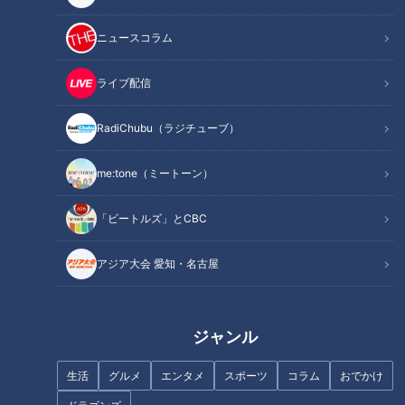
ドラゴンズ元監督・山田久
ビシエドが現役引退、 愛す
志さんが交流戦初優勝を目
べき“助っ人”に竜の本拠地
ニュースコラム
指す井上竜を説く！悩める
でも別れの場を是非！
中日ドラゴンズ
中日ドラゴンズ
若きエース高橋宏斗には金
サンドラコラム
ドラ検1級コラム
ライブ配信
言「素っ裸になって一回や
2026/06/02 17:50
2026/05/27 17:50
り直しだ。打たれていいや
ぐらいの楽な気持ちでいこ
RadiChubu（ラジチューブ）
スポーツ
中日ドラゴンズ
スポーツ
中日ドラゴンズ
う」
me:tone（ミートーン）
「ビートルズ」とCBC
アジア大会 愛知・名古屋
井上竜はリーグ最下位で交
開幕から波に乗れない竜の
流戦へ、勝てないなら変え
若きエース高橋宏斗 苦悩、
るべき３つの戦術
葛藤する胸中を激白「半分
中日ドラゴンズ
中日ドラゴンズ
かかっているボタンが何十
ジャンル
ドラ検1級コラム
サンドラコラム
個もある」
2026/05/25 18:10
2026/05/25 17:50
生活
グルメ
エンタメ
スポーツ
コラム
おでかけ
スポーツ
中日ドラゴンズ
スポーツ
中日ドラゴンズ