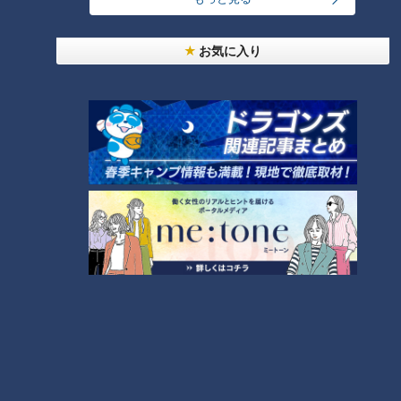
「正捕手なんて・・・。レ
ギュラーキャッチャーでさ
お気に入り
えまだまだ」―井上竜の若
中日ドラゴンズ
RadiChubu（ラジチュー
き司令塔・石伊雄太が自身
ブ）
サンドラコラム
石塚元章 ニュースマン！！
に“不適格”の烙印を押した
2026/05/07 17:50
2026/05/06 05:50
最もたる理由
スポーツ
中日ドラゴンズ
なるほど
スポーツ
パワーだけの勝負じゃな
い！奥深いアームレスリン
「58が出るコースに見えな
グの世界
い」和合コースに挑む注目
選手の戦略とは 中日クラウ
RadiChubu（ラジチュー
中日クラウンズ
ンズ2026
ブ）
ドラ魂キング
コラム
2026/05/04 06:05
2026/04/30 06:06