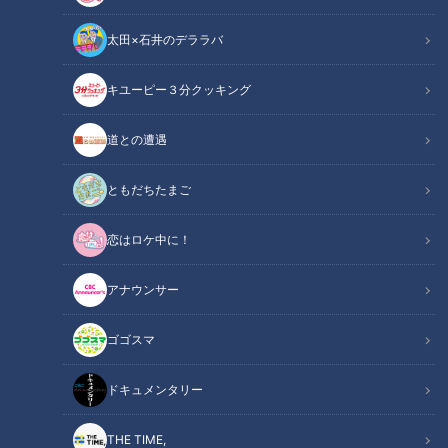
太田×石井のデララバ
キユーピー３分クッキング
道との遭遇
2026年4月7日放送
井上ドラゴンズ“裏切り”の
“SASUKE”がアジア大会の
交流戦失速、なぜクリーン
近代五種に採用！世界で
ともだちたまご
アップに代打を出すのか？
2000万人が熱狂するオブス
中日ドラゴンズ
アジア大会 愛知・名古屋
タクルに中村アナが体を張
ドラ検1級コラム
動画
恋はロケ中に！
って挑戦！ 【アジア大会 愛
2026/06/08 18:50
2026/06/08 16:50
知・名古屋】
アナウンサー
スポーツ
中日ドラゴンズ
動画
スポーツ
ゴゴスマ
ドキュメンタリー
THE TIME,