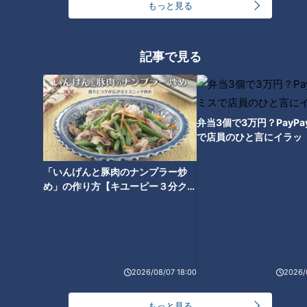
もっと見る
記事で見る
Bリーグチャンピオンシップ
開幕。ジャーナリストの注
目チームは
井上竜は浮上できるか？Ｇ
弁当3個で3万円？PayP
Ｗ中のゲームで観て感じた
で店員のひと言にイラッ
竜党の“喜怒哀楽”
RadiChubu（ラジチュー
中日ドラゴンズ
ブ）
CBCラジオ #プラス！
ドラ検1級コラム
「いんげんと豚肉のナンプラー炒
め」の作り方【キユーピー３分クッ
2026/05/08 05:51
2026/05/07 18:10
キング】
中京圏
なるほど
スポーツ
中日ドラゴンズ
2026/08/07 18:00
2026/
プロ野球に「天皇杯」がな
い意外な理由
もっと見る