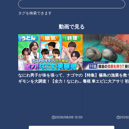
ヤシのトレーニングに1週間
密着！
タグを検索できます
中日ドラゴンズ
RadiChubu（ラジチュー
ブ）
サンドラコラム
河原崎辰也 いくしかないだ
ろう！
動画で見る
2026/05/18 17:53
2026/05/14 05:57
スポーツ
中日ドラゴンズ
なるほど
社会問題
なにわ男子が体を張って、ナゴヤの
【特集】篠島の漁業を救
ギモンを大調査！【全力！なにわ実
養殖 車エビに大アサリ 
櫻井頼之介、次こそプロ初
初勝利から1か月 二軍で模索
験部～ナゴヤのギモン、ガチ検証
【newsX】
勝利を！井上竜が巨人３連
する日々が続く中日根尾昂
～】
勝を逃した“大きな壁”
へ鉄腕岩瀬仁紀が送る「救
中日ドラゴンズ
中日ドラゴンズ
援のアドバイス」
ドラ検1級コラム
サンドラコラム
2026/05/11 18:10
2026/05/11 17:50
2026/08/06 12:00
2026/
スポーツ
中日ドラゴンズ
スポーツ
中日ドラゴンズ