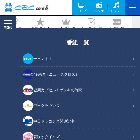
テレビ
ラジオ
イベント
MENU
ニュース
お気に入り
ランキング
ピックアップ
新着記事
CBC MAGAZINE
番組一覧
スポーツ
の記事一覧
チャント！
newsX（ニュースクロス）
健康カプセル！ゲンキの時間
2026年4月28日放送
2026年4月21日放送
10歳でアジア大会代表内
女子バレー･石川真佑(25)
定!? 前回大会から正式採用
の“意外な素顔” 14年前の卒
中日クラウンズ
されたeスポーツの魅力に迫
業文集に綴った夢は… 【ア
アジア大会 愛知・名古屋
アジア大会 愛知・名古屋
る!【アジア大会 愛知・名古
ジア大会 愛知･名古屋】
動画
動画
中日ドラゴンズ関連記事
屋】
2026/06/09 10:25
2026/06/09 10:17
花咲かタイムズ
動画
スポーツ
動画
スポーツ