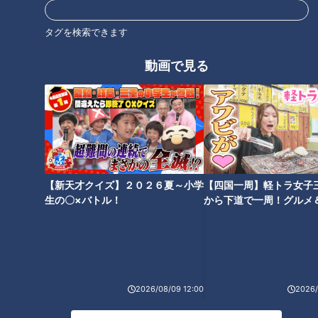
タグを検索できます
動画で見る
幡地隆寛選手(C)CBCテレビ
ただ、そこは飛ばし屋。ドライバーを入れないことは「結構つ
らいですね」と笑う。幡地にとって「日本一難しい」和合を攻
略し飛躍を遂げた去年の自分を超える。
「まずそこ（中日クラウンズ）をクリアすれば、去年の自分を
【新天才クイズ】２０２６夏～小学
【四国一周】軽トラ女子
越えられたってことになるので、そのシーズンがワクワクする
生の〇×バトル！
から下道で一周！グルメ
かなって思います」
イブ⑳
2026/08/09 12:00
2026/