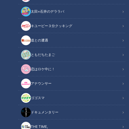
太田×石井のデララバ
キユーピー３分クッキング
幡地隆寛選手(C)CBCテレビ
道との遭遇
中日クラウンズ
コラム
ともだちたまご
恋はロケ中に！
去年のドライビングディスタンスは４位、平均飛距離300ヤー
ド超えの飛ばし屋の幡地が中日クラウンズではまさかの決断を
アナウンサー
くだす。
ゴゴスマ
【限定インタビューはこちら】#3 ～「ひねく
関連リンク
れ者」の和合攻略～ 幡地隆寛「2025中日クラ
ドキュメンタリー
ウンズ」
THE TIME,