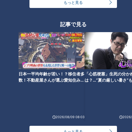
もっと見る
記事で見る
幡地隆寛選手(C)CBCテレビ
◆幡地 隆寛（はたぢ・たかひろ）
1993年6月30日生まれ 広島県出身 188センチ 98キロ 東
北福祉大学卒
日本一平均年齢が若い！？移住者多
「心筋梗塞」生死の分か
20-21年シーズン ドライビングディスタンス1位に輝くなど国
数！不動産屋さんが選ぶ愛知住みた
は？…“夏の厳しい暑さ”
内屈指の飛ばし屋
い街ランキング1位は？
に！発症前のキケンなサ
プロ10年目の昨シーズン、海外1勝、国内2勝を挙げる飛躍の
法
年となった
趣味はダーツとカードゲーム
2026/08/09 08:03
2026/
この記事の画像を見る
もっと見る