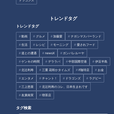
ドラゴンズ
トレンドタグ
トレンドタグ
幡地隆寛選手(C)CBCテレビ
動画
グルメ
加藤愛
ナガシマスパーランド
距離が短く、フェアウェイが狭い和合。ひねくれ者の幡地は去
生活
レシピ
モーニング
愛されフード
年、ある答えにたどり着く。
道との遭遇
newsX
ガンバレルーヤ
「ドライバーを入れなかったことによって、こっちの方が意外
ゲンキの時間
デララバ
中部国際空港
伊豆半島
と正解なのかなっていうのは見えてきた」
北辻利寿
三重 花咲かタイムズ
if珈琲店
お金
エンタメ
チャント！
ドラゴンズ
ラグビー
三上悠亜
北辻利寿のコレ、日本生まれです
友廣南実
喫茶店
タグ検索