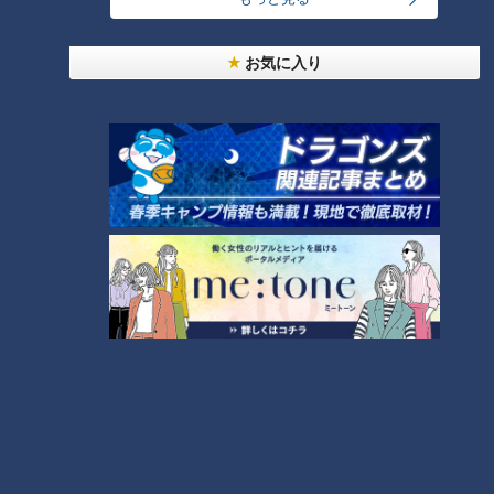
この記事を見たあなたへのおすすめ
お気に入り
大学生にして超人気料理研究家
売り上げ急成長中のスーパー
「だれウマ」さんに教わる！食
「ロピア」で埋もれ商品を調
べ残しゼロの無限“ずぼら飯”レ
査！第1位はふりかけコーナーに
シピ
置いてない！？キムチに隠れ
た“神ふりかけ”
萩原流行【スジナシ】急展開！
命に関わる危険な「頭痛」の見
驚きの一言に鶴瓶「なんちゅう
分け方…専門医に学ぶ！タイプ
設定にするんやと！ごっつい男
別頭痛の対処法【ドクター 坂井