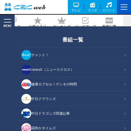
テレビ
ラジオ
イベント
MENU
ニュース
お気に入り
ランキング
ピックアップ
新着記事
CBC MAGAZINE
番組一覧
「300ヤード超えの飛ばし屋」幡地隆寛
(31)に聞く！自称“ひねくれ者”がたどり
チャント！
着いた…まさかの中日クラウンズ攻略法
とは？
newsX（ニュースクロス）
2025/04/20 06:03
健康カプセル！ゲンキの時間
中日クラウンズ
中日ドラゴンズ関連記事
花咲かタイムズ