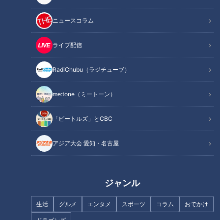
「ドライバーを持っているとやっぱ打ちたくなっちゃうんで、
もうその選択肢を一旦消してみよう」
ニュースコラム
自分の性格を「ひねくれている」と話す幡地。精神的にムラが
ライブ配信
あるという。昨シーズンはそこを見直した。その結果、1年間
RadiChubu（ラジチューブ）
でツアー初優勝を含む3勝挙げた（国内ツアー2勝、海外ツア
ー1勝）。
me:tone（ミートーン）
それでもうまくいかないのが中日クラウンズだ。去年は予選落
「ビートルズ」とCBC
ち、2022年は63位に沈み、幡地は「日本ツアーのなかで、僕
にとって一番難しい」と話す。
アジア大会 愛知・名古屋
ジャンル
生活
グルメ
エンタメ
スポーツ
コラム
おでかけ