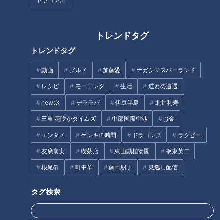
ドラゴンズ
動画
エンタメ
動画
エンタメ
トレンドタグ
トレンドタグ
動画
グルメ
加藤愛
ナガシマスパーランド
レシピ
モーニング
生活
道との遭遇
宇梶剛士【スジナシ】笑！
小沢真珠【スジナシ】情緒
newsX
デララバ
伊豆半島
北辻利寿
怒！珍？類のない発想に鶴
不安定？悪男？鶴瓶「ドロ
瓶「不思議な出来上がり」
ドロやんか、こんなん！」
三重 花咲かタイムズ
中部国際空港
お金
鶴瓶のスジナシ
鶴瓶のスジナシ
「鶴瓶のスジナシ」動画
「鶴瓶のスジナシ」動画
エンタメ
ゲンキの時間
ドラゴンズ
ラグビー
2024/04/26 20:00
2024/04/19 20:00
友廣南実
喫茶店
東山動植物園
板東英二
動画
エンタメ
動画
エンタメ
根尾昂
町中華
藤田朋子
見逃し配信
タグ検索