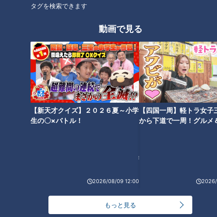
タグを検索できます
佐藤隆太【スジナシ】師弟
石田えり【スジナシ】個性
動画で見る
関係成立！？絶妙なかけ合
爆発！想定越え展開に鶴瓶
いに鶴瓶「俺、これを望ん
「抜群やんなぁほんまに」
鶴瓶のスジナシ
鶴瓶のスジナシ
でたんよ」
「鶴瓶のスジナシ」動画
「鶴瓶のスジナシ」動画
2024/04/15 14:11
2024/04/12 20:00
動画
エンタメ
動画
エンタメ
【新天才クイズ】２０２６夏～小学
【四国一周】軽トラ女子
生の〇×バトル！
から下道で一周！グルメ
イブ⑳
劇団ひとり【スジナシ】ひ
三浦友和【スジナシ】超自
とりワールド全開！大絶賛
然演技に弄ばれる鶴瓶「飽
2026/08/09 12:00
2026/
の鶴瓶「ええ勘してるな
きてんねんて！」
鶴瓶のスジナシ
鶴瓶のスジナシ
ぁ」
「鶴瓶のスジナシ」動画
「鶴瓶のスジナシ」動画
もっと見る
2024/04/05 20:00
2024/03/29 20:00