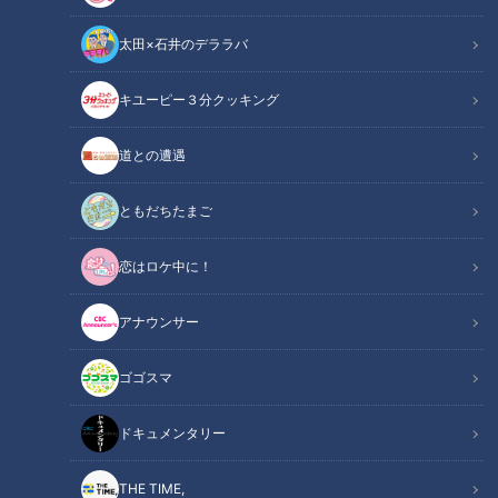
本が無いからこそ生み出される多様なドラマ。お互いの意思が上手
く通じ合ったことで生まれた名作や意思の疎通が出来なかったこと
太田×石井のデララバ
で生まれた快作…絶対に先がよめないハラハラドキドキ感で多くの
人の支持を得てきました。
キユーピー３分クッキング
そんなスジナシの名作・傑作選がYouTubeにて再び楽しめることに
なりました。毎週金曜20時に１話ずつ追加されていきます。是非
道との遭遇
ご期待ください。
番組サイト
YouTube
ともだちたまご
恋はロケ中に！
鶴瓶のスジナシ
の記事一覧
アナウンサー
カテゴリーを絞り込む
ゴゴスマ
ドキュメンタリー
THE TIME,