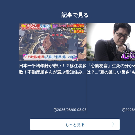
動画
エンタメ
動画
エンタメ
記事で見る
松井誠【スジナシ】「もの
武野功雄【スジナシ】介
すごい怖かったもん…」まる
護？金？不倫？仕掛ける鶴
日本一平均年齢が若い！？移住者多
「心筋梗塞」生死の分か
で舞台！キラーパスに試さ
瓶「嬉しいでしょ、ものす
鶴瓶のスジナシ
鶴瓶のスジナシ
数！不動産屋さんが選ぶ愛知住みた
は？…“夏の厳しい暑さ”
れる鶴瓶
ごい食いついてくれる」
「鶴瓶のスジナシ」動画
「鶴瓶のスジナシ」動画
い街ランキング1位は？
に！発症前のキケンなサ
法
2024/03/22 20:00
2024/03/15 20:00
動画
エンタメ
動画
エンタメ
2026/08/09 08:03
2026/
もっと見る