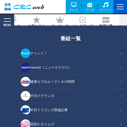
テレビ
ラジオ
イベント
MENU
ニュース
お気に入り
ランキング
ピックアップ
新着記事
CBC MAGAZINE
番組一覧
チャント！
newsX（ニュースクロス）
鶴瓶のスジナシ
笑福亭鶴瓶とゲストがその日に知らされるセットの中で、台本（＝
健康カプセル！ゲンキの時間
スジ）ナシ・打合せナシ・ＮＧナシのぶっつけ本番で“即興ドラ
マ”を演じるバラエティ番組「スジナシ」。1998年にCBCテレビで
中日クラウンズ
放送を開始し、2011年からは番組名を「鶴瓶のスジナシ」に。進
行役にフリーアナウンサーの中井美穂さんが加わりました。その
中日ドラゴンズ関連記事
後、2014年に番組は終了し、現在は定期的に舞台公演が開かれて
います。
花咲かタイムズ
その魅力は、意外なストーリー展開や、想像を絶する結末など、台