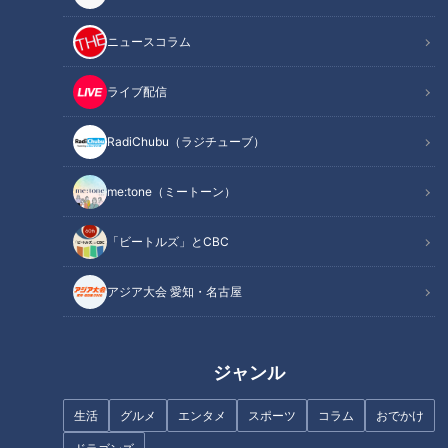
ニュースコラム
福田麻由子【スジナシ】12
三船美佳【スジナシ】ラス
歳の熱演にリードされる鶴
トはまさかの･･･！？鶴瓶
ライブ配信
瓶「なんで俺泣かなあかん
「なんでOKやねん！」
鶴瓶のスジナシ
鶴瓶のスジナシ
ねん」
「鶴瓶のスジナシ」動画
「鶴瓶のスジナシ」動画
RadiChubu（ラジチューブ）
2024/05/24 22:03
2024/05/17 22:03
動画
エンタメ
動画
エンタメ
me:tone（ミートーン）
「ビートルズ」とCBC
アジア大会 愛知・名古屋
田中美里【スジナシ】タオ
寺島進【スジナシ】迷いな
ジャンル
ル芸爆誕！？ニヤニヤ顔の
き開封！勇気を称賛する鶴
鶴瓶「えぇ加減にしとけ
瓶「あんた、大胆な人や
鶴瓶のスジナシ
鶴瓶のスジナシ
よ！笑」
な！」
生活
グルメ
エンタメ
スポーツ
コラム
おでかけ
「鶴瓶のスジナシ」動画
「鶴瓶のスジナシ」動画
2024/05/10 20:00
2024/05/03 20:00