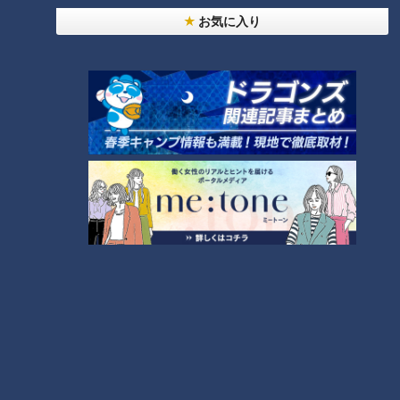
お気に入り
高畑淳子【スジナシ】お見
保阪尚希【スジナシ】サイ
合いパーティーと思いき
レント芝居最長！？鶴瓶
や･･･？鶴瓶「まんまと引っ
「黙る勇気っているんです
鶴瓶のスジナシ
鶴瓶のスジナシ
かかったわ」
よ」
「鶴瓶のスジナシ」動画
「鶴瓶のスジナシ」動画
2024/03/08 20:00
2024/03/01 20:00
動画
エンタメ
動画
エンタメ
YOU【スジナシ】コント芝
杉浦太陽【スジナシ】記憶
居で反省会？鶴瓶「お客さ
喪失？多重人格？鶴瓶「ず
んの前だとものすごい生き
るいやろ？自由に暴れてり
鶴瓶のスジナシ
鶴瓶のスジナシ
生きしてんな」
ゃいいんだもん！」
「鶴瓶のスジナシ」動画
「鶴瓶のスジナシ」動画
2024/02/23 20:00
2024/02/09 20:00