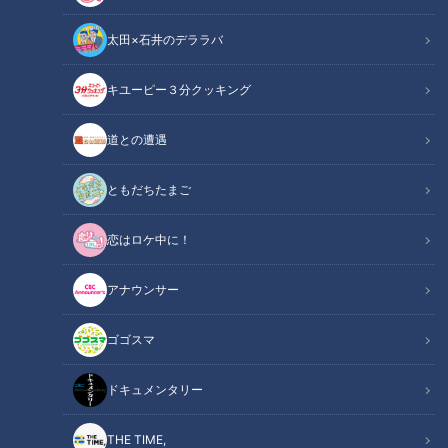
太田×石井のデララバ
キユーピー３分クッキング
鶴瓶のスジナシ
「鶴瓶のスジナシ」動画
道との遭遇
【2000年12月22日初回放送】
ともだちたまご
平成１２年最後のスジナシのゲストは松田美由紀。故松田優作
恋はロケ中に！
の妻であり、映画「御法度」でデビューした松田龍平の母であ
り、女優熊谷真実の妹である。松田と鶴瓶の演じる即興ドラマ
アナウンサー
の設定は「大晦日の夜」。スタジオには商店の奥の居間が用意
された。
ゴゴスマ
松田は、スタジオに華やかな着物で登場し鶴瓶を驚かせた。ド
ドキュメンタリー
ラマは、松田がコタツがある居間に一人で居るところに鶴瓶が
帰って来る場面からスタートした。大晦日の夜１１時に帰宅し
THE TIME,