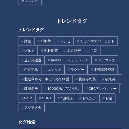
ドラゴンズ
覚悟は出来ています・・」という台詞を聞いた鶴瓶は、『Ｈモ
ード全開上唇とんがり状態』である。
トレンドタグ
スジナシはついに鶴瓶にファーストキッスをプレゼントするの
トレンドタグ
か？！と誰もが期待した。しかし松田の「私まだ、男の人とそ
動画
町中華
レシピ
ナガシマスパーランド
ういうことをしたことが無いんです・・。」と言う告白に鶴瓶
は一瞬たじろいでしまう。「それなら、かんべんしてくださ
グルメ
中村彩賀
北辻利寿
生活
い・・。」というおよび腰を見た松田は、その様子が気に入ら
道との遭遇
newsX
チャント！
ドラゴンズ
なかったのか「実は私、以前は男だったんです。」と仰天の告
伊豆半島
エンタメ
ラグビー
中部国際空港
白！
北辻利寿の日本はじめて物語
夏目みな美
板東英二
「でもそれは、『以前』ですから！」という無理やりな理屈で
藤田朋子
10000歩お宝さがし
CBCアナウンサー
鶴瓶に迫る。鶴瓶は、「いや、それでも『おっさん』とは・・
DCM
SDGs
if珈琲店
おでかけ
お金
できません、かんべんしてください！」と必死で逃げるのだっ
アジア大会
た。
タグ検索
この記事の画像を見る