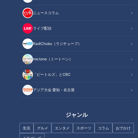
たら着物の女性が座っているのだから何とも不思議な状況であ
る・・。
ニュースコラム
お互いの探り合いの結果、松田と鶴瓶は先頃お見合いをした間
ライブ配信
柄で鶴瓶は、結婚に前向きであるらしい・・。鶴瓶は２度目の
結婚で松田は初婚であると言う。帰宅したらその見合い相手が
RadiChubu（ラジチューブ）
待っていたという展開である。松田は取り敢えずの挨拶を終わ
me:tone（ミートーン）
らせたと同時にコタツの中から日本酒の一升瓶を取り出す。ど
うやら一人で飲んでいたらしい。それも結構酔っている。
「ビートルズ」とCBC
鶴瓶は持ち前のサービス精神で松田を歓迎しようとするのだが
アジア大会 愛知・名古屋
松田は長い時間待たされたことやお見合いの席で自分の事を鶴
瓶の母親から「若くない」と言われたことを持ち出して絡み始
めたり笑い出したりと始末に追えない様子。急に立ち上がり踊
ジャンル
り始めようとするのだが足がもつれて鶴瓶に支えられる。松田
は、「私・・そんなつもりでは・・。」と言いながらも満更で
生活
グルメ
エンタメ
スポーツ
コラム
おでかけ
は無い様子。鶴瓶は早速、部屋のカーテンを閉める。「でも、