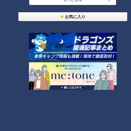
笑福亭鶴瓶とゲストがその日に知らされるセットの中で、台本（＝
スジ）ナシ・打合せナシ・ＮＧナシのぶっつけ本番で“即興ドラ
お気に入り
マ”を演じるバラエティ番組「スジナシ」。1998年にCBCテレビで
放送を開始し、2011年からは番組名を「鶴瓶のスジナシ」に。進
行役にフリーアナウンサーの中井美穂さんが加わりました。その
後、2014年に番組は終了し、現在は定期的に舞台公演が開かれて
います。
その魅力は、意外なストーリー展開や、想像を絶する結末など、台
本が無いからこそ生み出される多様なドラマ。お互いの意思が上手
く通じ合ったことで生まれた名作や意思の疎通が出来なかったこと
で生まれた快作…絶対に先がよめないハラハラドキドキ感で多くの
人の支持を得てきました。
そんなスジナシの名作・傑作選がYouTubeにて再び楽しめることに
なりました。毎週金曜20時に１話ずつ追加されていきます。是非
ご期待ください。
ホームページ
番組サイト