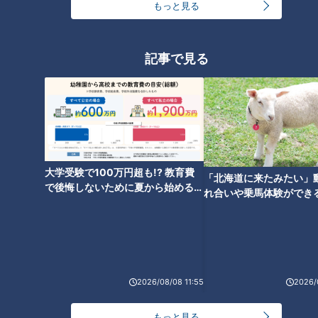
かタイムズ】
もっと見る
記事で見る
「メロい芸人」になりたい！ア
ホロートル、本気の作戦会議
金田明夫【スジナシ】膨らむト
ークにお見事即興漫才！？鶴瓶
「ものすごいのびのびしてるや
ん」
タグ
大学受験で100万円超も!? 教育費
「北海道に来たみたい」
で後悔しないために夏から始めるお
れ合いや乗馬体験ができ
金の準備術とは
動画
エンタメ
スジナシ
松田美由紀
笑福亭鶴瓶
ススメ！不動産屋さんが
とは
番組紹介
2026/08/08 11:55
2026/
鶴瓶のスジナシ
「鶴瓶のスジナシ」動画
もっと見る