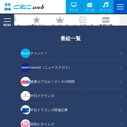
テレビ
ラジオ
イベント
MENU
ニュース
お気に入り
ランキング
ピックアップ
新着記事
CBC MAGAZINE
番組一覧
松田美由紀【スジナシ】衝撃設定に爆笑
＆大困惑！鶴瓶「頭おかしいわ、この
チャント！
人！」
newsX（ニュースクロス）
2023/11/24 19:00
健康カプセル！ゲンキの時間
中日クラウンズ
中日ドラゴンズ関連記事
花咲かタイムズ