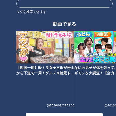
タグを検索できます
この記事を見たあなたへのおすすめ
動画で見る
宅間孝行【スジナシ】番組史上
放送枠争奪！若手Ｄ再生回数バ
初の展開！？不完全燃焼でまさ
トル第二弾！
かの姿に 鶴瓶「叱りますよ、
【四国一周】軽トラ女子三田が松山
なにわ男子が体を張って
今日は！」
から下道で一周！グルメ＆絶景ドラ
ギモンを大調査！【全力
イブ⑳
験部～ナゴヤのギモン、
～】
究極の映えラーメン誕生！ハッ
超一流シェフのガチ審査！人気
2026/08/07 21:00
2026/
ピーレインボーラーメン！
企画スイーツジャッジ！【花咲