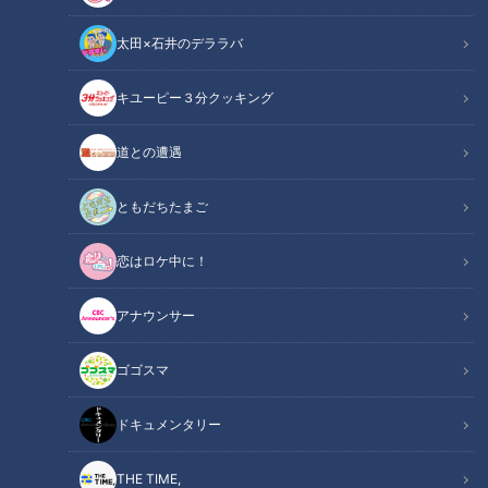
太田×石井のデララバ
キユーピー３分クッキング
鶴瓶のスジナシ
「鶴瓶のスジナシ」動画
道との遭遇
【2004年1月24日初回放送】
ともだちたまご
ゲストは俳優・蛭子能収。独特なキャラクターの蛭子を、鶴瓶
恋はロケ中に！
は「国民全員が優位に立つことができるキャラ」と表現。漫画
家として、またバラエティータレントとして大活躍中の蛭子だ
アナウンサー
が、東京乾電池オフィスに所属しドラマや映画の出演も多い。
ゴゴスマ
今回の設定は「深夜２時！」。スタジオには豪邸らしき立派な
家のリビングが作られている。鶴瓶が選んだ衣装はパジャマに
ドキュメンタリー
ガウン。蛭子は極普通のスーツ姿で登場（※ＨＰだけのココだ
け情報＝実は本番前、一旦は「スーツ（上）にパジャマ
THE TIME,