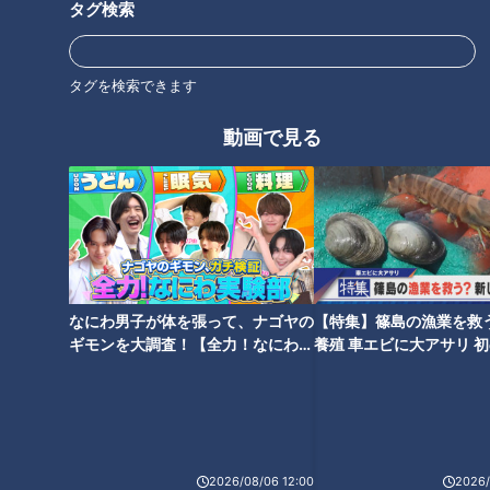
タグ検索
この記事の画像を見る
この記事を見たあなたへのおすすめ
タグを検索できます
動画で見る
保阪尚希【スジナシ】サイレン
山本學【スジナシ】鶴瓶「あん
ト芝居最長！？鶴瓶「黙る勇気
な人に手をつけるなんて、バレ
っているんですよ」
るの丸わかり」
なにわ男子が体を張って、ナゴヤの
【特集】篠島の漁業を救
ギモンを大調査！【全力！なにわ実
養殖 車エビに大アサリ 
験部～ナゴヤのギモン、ガチ検証
【newsX】
～】
小沢真珠【スジナシ】情緒不安
森本レオ【スジナシ】芝居人ト
2026/08/06 12:00
2026/
定？悪男？鶴瓶「ドロドロやん
ーク充実回！鶴瓶「何しても全