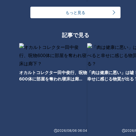
か、こんなん！」
然驚かん人だなぁ」
もっと見る
記事で見る
スタッフが大爆笑？酒井直斗
「自分はあの俳優に似てる」
片岡鶴太郎【スジナシ】鶴瓶
「やっぱりお笑いやなぁ」まる
でネタ合戦な暴走ストーリ
ー！？
オカルトコレクター田中俊行、呪物
「肉は健康に悪い」は嘘
タグ
600体に部屋を奪われ寝床は廊
幸せに感じる物質が出る
下？
動画
エンタメ
スジナシ
笑福亭鶴瓶
蛭子能収
番組紹介
鶴瓶のスジナシ
2026/08/06 06:04
2026/
「鶴瓶のスジナシ」動画