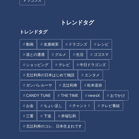
ドラゴンズ
が・・。」と。鶴瓶は蛭子の様子を伺いながら話す・・・。鶴
瓶は電話しながら蛭子に突然質問をする。「で？・・どこの刑
トレンドタグ
事さんでしたっけ？」「え？・・・あの・・所沢・・、所沢で
す。」「お名前は？」「え？・・なんだっけな？・・」鶴瓶
トレンドタグ
（笑いを堪える）。「・・田中、・・田中一郎・・。」と挙動
動画
友廣南実
ドラゴンズ
レシピ
不審に答えながら役者・蛭子は、突然、前代未聞のキャラクタ
道との遭遇
グルメ
生活
ゴゴスマ
ーを繰り出す。そこで笑う意味もないだろうに、突然大声で笑
い出す蛭子。セリフを言いながらも笑っている。鶴瓶が電話を
ショッピング
テレビ
中日ドラゴンズ
終えて蛭子の前に向かうのだが蛭子は「ごめんね。理不尽に笑
北辻利寿の日本はじめて物語
エンタメ
う病気なんだわ・・。」とティッシュを片手に平然と言う。相
ガンバレルーヤ
北辻利寿
松本道弥
対する鶴瓶は全力で対応するが噴笑寸前の大ピンチ。カメラや
CANDY TUNE
THE TIME
newsX
おでかけ
音声のスタッフも必死に笑いを耐えなければならない展開で、
お金
ちょい足し
チャント！
テレビ番組
収録自体がパニック寸前・・・。プレビュートークで、鶴瓶が
「久々に腹抱えて笑ろた！」と言うほどの強烈なドラマの出
三重
下道
井端弘和
来。前代未聞の大爆笑スジナシであった・・。
北辻利寿のコレ、日本生まれです