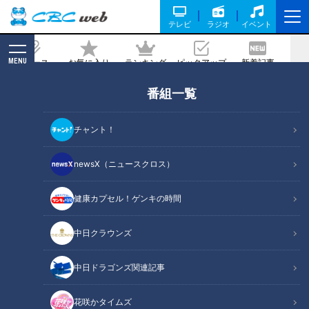
テレビ
ラジオ
イベント
MENU
ニュース
お気に入り
ランキング
ピックアップ
新着記事
CBC MAGAZINE
番組一覧
蛭子能収【スジナシ】演技？それとも
素？鶴瓶「誰やこんなゲスト呼んだの！
チャント！
笑」
newsX（ニュースクロス）
2024/02/02 20:00
健康カプセル！ゲンキの時間
中日クラウンズ
中日ドラゴンズ関連記事
花咲かタイムズ