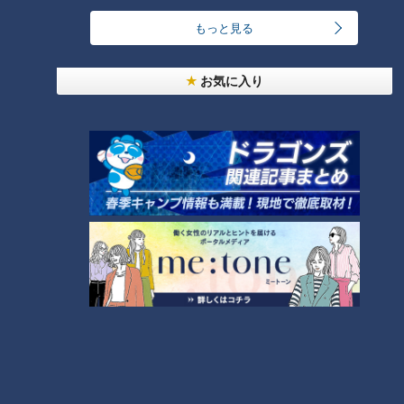
もっと見る
笑福亭鶴瓶とゲストがその日に知らされるセットの中で、台本（＝
スジ）ナシ・打合せナシ・ＮＧナシのぶっつけ本番で“即興ドラ
マ”を演じるバラエティ番組「スジナシ」。1998年にCBCテレビで
お気に入り
放送を開始し、2011年からは番組名を「鶴瓶のスジナシ」に。進
行役にフリーアナウンサーの中井美穂さんが加わりました。その
後、2014年に番組は終了し、現在は定期的に舞台公演が開かれて
います。
その魅力は、意外なストーリー展開や、想像を絶する結末など、台
本が無いからこそ生み出される多様なドラマ。お互いの意思が上手
く通じ合ったことで生まれた名作や意思の疎通が出来なかったこと
で生まれた快作…絶対に先がよめないハラハラドキドキ感で多くの
人の支持を得てきました。
そんなスジナシの名作・傑作選がYouTubeにて再び楽しめることに
なりました。毎週金曜20時に１話ずつ追加されていきます。是非
ご期待ください。
ホームページ
番組サイト