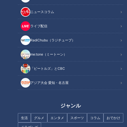
（下）」で出ると主張した蛭子。大いに迷ったあげくのスーツ
姿である）。「今日は俳優・蛭子能収としてやってきまし
ニュースコラム
た！」と頼もしい発言の蛭子。というのも漫画家としてストー
リーの構成という分野には自信が有り、役者としてそれを演じ
ライブ配信
る自信も有ると言う・・。しかし、「空気を読む力＝状況判断
RadiChubu（ラジチューブ）
力」の部分で独特な能力を持つ蛭子は、ドラマ収録前に
「僕・・鶴瓶さんを兄貴にしたいんですけど・・。僕が年上な
me:tone（ミートーン）
んですけど・・いいかな？・・・と思ったんですが・・」と言
い出す始末・・。鶴瓶は「あのねー・・なんでそんな事今から
「ビートルズ」とCBC
言うんですか？絶対にそんなんしませんから！」ともちろん断
固拒否。あせる蛭子。「え～っ・・じゃどうしようかな・・困
アジア大会 愛知・名古屋
ったな・・。」蛭子は早くもいつものドギマギした挙動不審な
様子になる。スタジオに入る前から鶴瓶はペースを握った。ド
ラマは２人が部屋に居る状態からスタート。蛭子はソファに座
ジャンル
り、鶴瓶は立っている。カウントダウンでスタート。鶴瓶は電
話を手にしたかと思うと先制攻撃「そうなんです・・こんな時
生活
グルメ
エンタメ
スポーツ
コラム
おでかけ
間に来られまして・・刑事さんやって言うてるんです