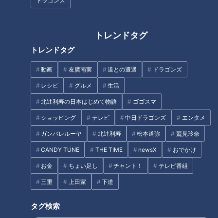
ドラゴンズ
2026/08/06 06:01
2026/08/05 21:00
おでかけ
中京圏
グルメ
レシピ
トレンドタグ
トレンドタグ
動画
友廣南実
道との遭遇
ドラゴンズ
レシピ
グルメ
生活
北辻利寿の日本はじめて物語
ゴゴスマ
2026年8月5日放送
2026年8月5日放送
【全力！なにわ実験部～ナ
【全力！なにわ実験部～ナ
ゴヤのギモン、ガチ検証
ゴヤのギモン、ガチ検証
ショッピング
テレビ
中日ドラゴンズ
エンタメ
～】じゃがいもと玉ねぎの
～】にんじん入りポテトサ
特別番組
特別番組
ガンバレルーヤ
北辻利寿
松本道弥
鷲見玲奈
ポタージュ
ラダ
「特別番組」記事
「特別番組」記事
CANDY TUNE
THE TIME
newsX
おでかけ
2026/08/05 21:00
2026/08/05 21:00
お金
ちょい足し
チャント！
テレビ番組
グルメ
レシピ
グルメ
レシピ
三重
上田家
下道
タグ検索