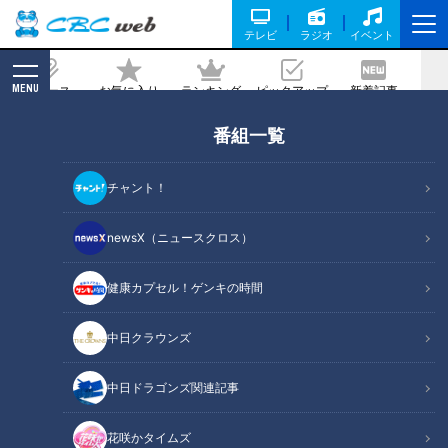
テレビ
ラジオ
イベント
MENU
ニュース
お気に入り
ランキング
ピックアップ
新着記事
CBC MAGAZINE
番組一覧
すべて
の記事一覧
チャント！
カテゴリーを絞り込む
newsX（ニュースクロス）
健康カプセル！ゲンキの時間
中日クラウンズ
中日ドラゴンズ関連記事
2026年8月6日放送
2026年8月5日放送
NEW
NEW
「かつおのカレー竜田揚
なにわ男子が体を張って、
花咲かタイムズ
げ」の作り方【キユーピー
ナゴヤのギモンを大調査！