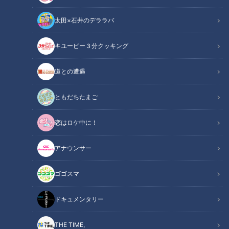
３分クッキング】
【全力！なにわ実験部～ナ
キユーピー３分クッキン
特別番組
ゴヤのギモン、ガチ検証
グ
太田×石井のデララバ
レシピ紹介
「特別番組」見逃し配信動画
～】
2026/08/06 18:00
2026/08/06 12:00
キユーピー３分クッキング
グルメ
動画
エンタメ
道との遭遇
ともだちたまご
恋はロケ中に！
2026年8月5日放送
2026年8月5日放送
NEW
NEW
【特集】篠島の漁業を救
中村彩賀の10000歩お宝さ
う？新たな養殖 車エビに大
がし｜グルメ＆名所！雨の
アナウンサー
アサリ 初の挑戦【newsX】
三重・四日市市でお宝探し
newsX
チャント！
【チャント！特集】
newsX特集記事
「チャント！」特集
ゴゴスマ
2026/08/06 10:27
2026/08/06 10:00
ドキュメンタリー
動画
生活
動画
グルメ
THE TIME,