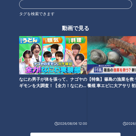
タグを検索できます
2026年8月5日放送
2026年8月5日放送
【全力！なにわ実験部～ナ
【全力！なにわ実験部～ナ
ゴヤのギモン、ガチ検証
ゴヤのギモン、ガチ検証
動画で見る
～】にんじんプリン
～】キャロットフレンチロ
特別番組
特別番組
ースト
「特別番組」記事
「特別番組」記事
2026/08/05 21:00
2026/08/05 21:00
グルメ
レシピ
グルメ
レシピ
なにわ男子が体を張って、ナゴヤの
【特集】篠島の漁業を救
ギモンを大調査！【全力！なにわ実
養殖 車エビに大アサリ 
験部～ナゴヤのギモン、ガチ検証
【newsX】
～】
2026年8月5日放送
2026年8月5日放送
【全力！なにわ実験部～ナ
【全力！なにわ実験部～ナ
ゴヤのギモン、ガチ検証
ゴヤのギモン、ガチ検証
～】赤味噌を使ったミルフ
～】大橋特製お好み焼き
2026/08/06 12:00
2026/
特別番組
特別番組
ィーユ味噌トンカツ
「特別番組」記事
「特別番組」記事