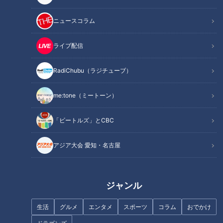
ニュースコラム
NEW
NEW
オカルトコレクター田中俊
「肉は健康に悪い」は嘘！
ライブ配信
行、呪物600体に部屋を奪
食べると幸せに感じる物質
われ寝床は廊下？
が出る？
RadiChubu（ラジチュー
RadiChubu（ラジチュー
RadiChubu（ラジチューブ）
ブ）
ブ）
北野誠のズバリ
つボイノリオの聞けば聞くほ
ど
2026/08/06 06:04
2026/08/06 06:02
me:tone（ミートーン）
なるほど
恐怖
グルメ
健康
「ビートルズ」とCBC
アジア大会 愛知・名古屋
NEW
一日満喫！愛知牧場で初の
花火大会にファミリーで参
2026年8月5日放送
ジャンル
【全力！なにわ実験部～ナ
加！
ゴヤのギモン、ガチ検証
～】しらたきで作った豚バ
生活
グルメ
エンタメ
スポーツ
コラム
おでかけ
RadiChubu（ラジチュー
特別番組
ラミンチの油そば
ブ）
CBCラジオ #プラス！
「特別番組」記事