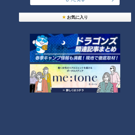
2026年8月5日放送
2026年6月16日放送
廃校で起業家たちを全力支
【道マニア】奈良・ダム渇
お気に入り
援 伊勢で新ビジネス醸成
水で出現？国道沿いに見え
中！
る“謎の構造物”に行ってみ
チャント！
道との遭遇
たら…【道との遭遇】
「よしお兄さんのもっと“み
「道との遭遇」動画
え”推し！」動画
2026/08/05 17:50
2026/08/05 12:00
動画
生活
動画
エンタメ
2026年8月4日放送
2026年8月4日放送
【特集】名古屋の堀川を木
まもなく動画配信終了
曽川の水で清流に “木曽川導
【兵庫・神戸】迷路のよう
水”なぜ16年ぶり？
な道が誕生した「丸山地
【newsX】
区」の謎に迫る【道との遭
道との遭遇
newsX
遇】