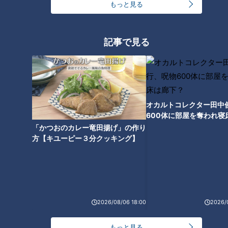
もっと見る
2026/08/05 21:00
2026/08/05 21:00
グルメ
レシピ
グルメ
レシピ
記事で見る
2026年8月5日放送
オカルトコレクター田中
「◯◯◯付いちゃって
「とうもろこしとにらのチ
600体に部屋を奪われ寝
る…」賀久くんの夏休み～難
ヂミ」の作り方【キユーピ
下？
「かつおのカレー竜田揚げ」の作り
病・道化師様魚鱗癬と闘う
ー３分クッキング】
ドキュメンタリー
キユーピー３分クッキン
方【キユーピー３分クッキング】
～配信型ドキュメンタリー
グ
ピエロと呼ばれた息子
レシピ紹介
「ピエロと呼ばれた息子」
2026/08/05 19:00
2026/08/05 18:00
第１４３話
動画
ドキュメンタリー
グルメ
2026/08/06 18:00
2026/
もっと見る