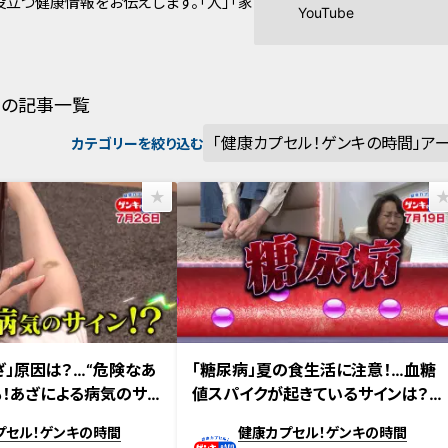
立つ健康情報をお伝えします。「人」「家
YouTube
の記事一覧
カテゴリーを絞り込む
放送 【第716回】
2026年7月19日放送 【第715回】
ざ」原因は？…“危険なあ
「糖尿病」夏の食生活に注意！…血糖
も！あざによる病気のサイ
値スパイクが起きているサインは？糖
のヒント
尿病の予防・改善法
プセル！ゲンキの時間
健康カプセル！ゲンキの時間