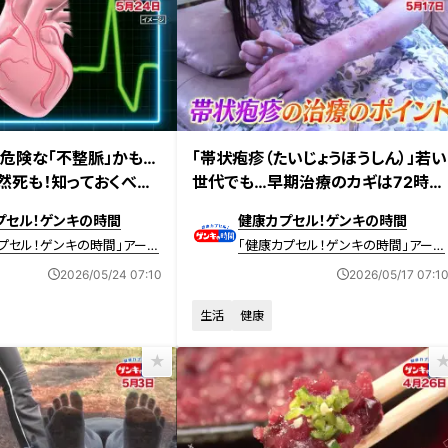
放送 【第707回】
2026年5月17日放送 【第706回】
”危険な「不整脈」かも…
「帯状疱疹（たいじょうほうしん）」若い
然死も！知っておくべき
世代でも…早期治療のカギは72時
因と対策
間！初期症状の見分け方や予防法
プセル！ゲンキの時間
健康カプセル！ゲンキの時間
プセル！ゲンキの時間」アーカ
「健康カプセル！ゲンキの時間」アーカ
イブ
2026/05/24 07:10
2026/05/17 07:1
生活
健康