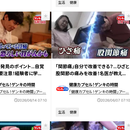
生活
健康
放送 【第710回】
2026年6月7日放送 【第709回】
期発見のポイント…自覚
「関節痛」自分で改善できる？…ひざと
要注意！経験者に学
股関節の痛みを改善！名医が教える
胃がん事情”
「1分ほぐし」
プセル！ゲンキの時間
健康カプセル！ゲンキの時間
プセル！ゲンキの時間」アーカ
「健康カプセル！ゲンキの時間」アーカ
イブ
2026/06/14 07:10
2026/06/07 07:1
生活
健康