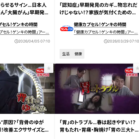
送 【第701回】
2026年3月29日放送 【第700回】
知らせるサイン…日本人
「認知症」早期発見のカギ…物忘れだ
ん「大腸がん」早期発見
けじゃない！？家族が気付くためのヒ
ント
プセル！ゲンキの時間
健康カプセル！ゲンキの時間
プセル！ゲンキの時間」アーカ
「健康カプセル！ゲンキの時間」アーカ
イブ
2026/04/05 07:10
2026/03/29 07:1
生活
健康
放送 【第698回】
2026年3月8日放送 【第697回】
る”原因？「背骨のゆが
「胃」のトラブル…春は起きやすい！？
別！改善エクササイズとス
胃もたれ・胃痛・胸焼け「胃の三大ト
ラブル」対処法