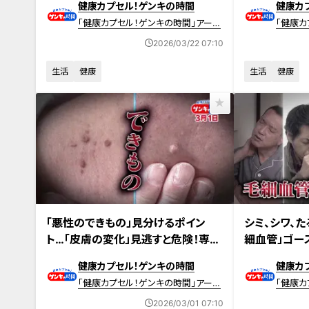
健康カプセル！ゲンキの時間
健康カ
「健康カプセル！ゲンキの時間」アーカ
「健康カ
イブ
イブ
2026/03/22 07:10
生活
健康
生活
健康
2026年3月1日放送 【第696回】
2026年2月22日
「悪性のできもの」見分けるポイン
シミ、シワ、た
ト…「皮膚の変化」見逃すと危険！専門
細血管」ゴー
医に学ぶ！“悪性のできもの”のサイン
活の不調を招
健康カプセル！ゲンキの時間
健康カ
方法
「健康カプセル！ゲンキの時間」アーカ
「健康カ
イブ
イブ
2026/03/01 07:10