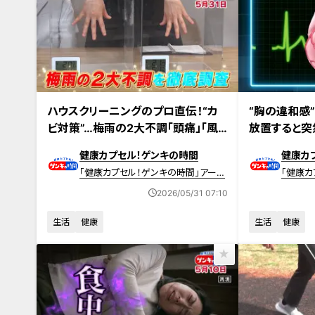
2026年5月31日放送 【第708回】
2026年5月24日
ハウスクリーニングのプロ直伝！“カ
“胸の違和感
ビ対策”…梅雨の2大不調「頭痛」「風
放置すると突
邪症状」原因と対策
「不整脈」原
健康カプセル！ゲンキの時間
健康カ
「健康カプセル！ゲンキの時間」アーカ
「健康カ
イブ
イブ
2026/05/31 07:10
生活
健康
生活
健康