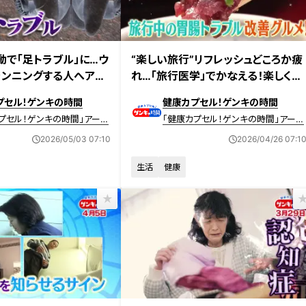
送 【第704回】
2026年4月26日放送 【第703回】
動で「足トラブル」に…ウ
“楽しい旅行”リフレッシュどころか疲
ランニングする人へアド
れ…「旅行医学」でかなえる！楽しくて
トラブルの原因や予防法
疲れない健康旅
プセル！ゲンキの時間
健康カプセル！ゲンキの時間
プセル！ゲンキの時間」アーカ
「健康カプセル！ゲンキの時間」アーカ
イブ
2026/05/03 07:10
2026/04/26 07:1
生活
健康