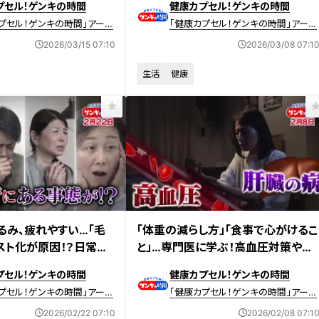
プセル！ゲンキの時間
健康カプセル！ゲンキの時間
プセル！ゲンキの時間」アーカ
「健康カプセル！ゲンキの時間」アーカ
イブ
2026/03/15 07:10
2026/03/08 07:1
生活
健康
放送 【第695回】
2026年2月8日放送 【第694回】
るみ、疲れやすい…「毛
「体重の減らし方」「食事で心がけるこ
スト化が原因！？日常生
と」…専門医に学ぶ！高血圧対策や肝
く「ゴースト化」を防ぐ
臓を守る方法
プセル！ゲンキの時間
健康カプセル！ゲンキの時間
プセル！ゲンキの時間」アーカ
「健康カプセル！ゲンキの時間」アーカ
イブ
2026/02/22 07:10
2026/02/08 07:1