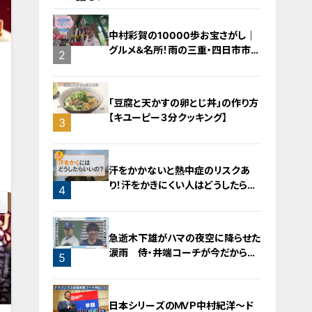
中村彩賀の10000歩お宝さがし｜
グルメ＆名所！雨の三重・四日市市で
1
2
お宝探し【チャント！特集】
「豆腐と天かすの卵とじ丼」の作り方
【キユーピー３分クッキング】
3
0
汗をかかないと熱中症のリスクあ
り！汗をかきにくい人はどうしたらい
4
いの？
急逝木下雄がハマの夜空に降らせた
涙雨 侍・井端コーチが今だから明
5
かす“ドラ大野雄起用法”秘話
日本シリーズのＭＶＰ中村紀洋～ド