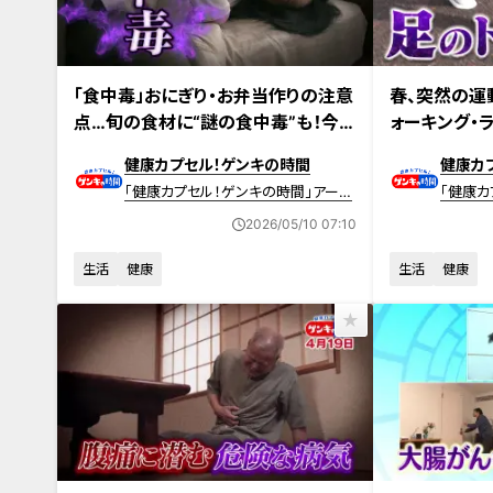
2026年5月10日放送 【第705回】
2026年5月3日放
「食中毒」おにぎり・お弁当作りの注意
春、突然の運
点…旬の食材に“謎の食中毒”も！今
ォーキング・
注目すべき食中毒の原因や予防法
バイスも！足
健康カプセル！ゲンキの時間
健康カ
「健康カプセル！ゲンキの時間」アーカ
「健康カ
イブ
イブ
2026/05/10 07:10
生活
健康
生活
健康