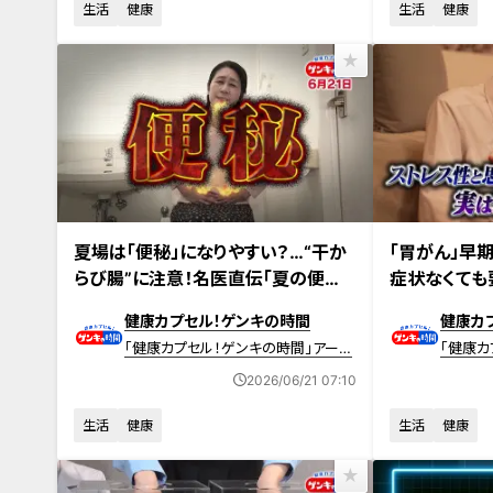
生活
健康
生活
健康
2026年6月21日放送 【第711回】
2026年6月14日
夏場は「便秘」になりやすい？…“干か
「胃がん」早
らび腸”に注意！名医直伝「夏の便秘
症状なくても
対策」
ぶ“リアルな
健康カプセル！ゲンキの時間
健康カ
「健康カプセル！ゲンキの時間」アーカ
「健康カ
イブ
イブ
2026/06/21 07:10
生活
健康
生活
健康