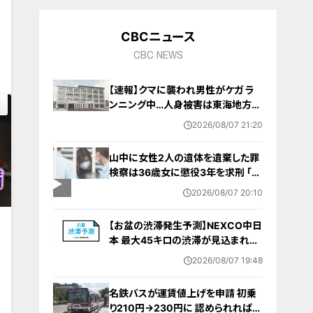
9
CBCニュース
0
CBC NEWS
【速報】クマに襲われ男性がケガ ラ
ンニング中…人身被害は東海地方で
今シーズン初めて 岐阜県高山市
2026/08/07 21:20
山中に女性2人の遺体を遺棄した罪
検察は36歳女に懲役3年を求刑 ｢遺
棄時に近くに居続けたこと自体が重
2026/08/07 20:10
要な寄与｣ 女は｢黙秘します｣弁護側
は無罪主張
【お盆の渋滞発生予測】NEXCO中日
本 最大45キロの渋滞が見込まれる
区間も… 中央道・東名・新東名・東名
2026/08/07 19:48
阪道・伊勢湾岸道・北陸道など 一覧
（8月7日～16日）
名鉄バスが運賃値上げを申請 初乗
0
り210円→230円に 認められれば