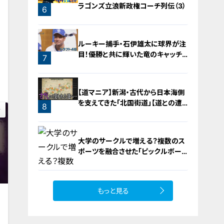
ラゴンズ立浪新政権コーチ列伝（3）
6
ルーキー捕手・石伊雄太に球界が注
目！優勝と共に輝いた竜のキャッチャ
7
ー列伝
0
【道マニア】新潟・古代から日本海側
を支えてきた「北国街道」【道との遭
8
遇】
大学のサークルで増える？複数のス
ポーツを融合させた「ピックルボー
ル」
もっと見る