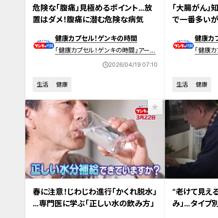
2026年4月19日放送 【第702回】
2026年4月5日放
危険な「腹痛」見極めるポイント…放
「大腸がん」
置はダメ！腹痛に潜む危険な病気
で一番多いが
ポイント
健康カプセル！ゲンキの時間
健康カ
「健康カプセル！ゲンキの時間」アーカ
「健康カ
イブ
イブ
2026/04/19 07:10
生活
健康
生活
健康
2026年3月22日放送 【第699回】
2026年3月15日
春に注意！じわじわ進行「かくれ脱水」
“老けて見え
…専門医に学ぶ「正しい水の飲み方」
み」…タイプ
トレッチ