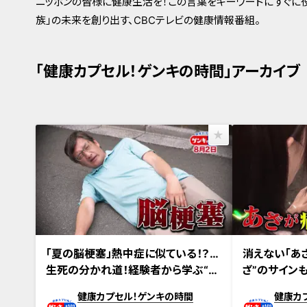
ニッポンの皆様に健康生活を！この言葉をキーワードにすぐに役
族」の未来を創り出す、CBCテレビの健康情報番組。
「健康カプセル！ゲンキの時間」アーカイブ
2026年8月2日放送 【第717回】
2026年7月26日
「夏の脳梗塞」熱中症に似ている！？…
消えない「あ
生死の分かれ道！経験者から学ぶ“発
ざ”のサイン
症時の身体の異変”
ンや早期発見
健康カプセル！ゲンキの時間
健康カ