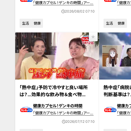
「健康カプセル！ゲンキの時間」アーカ
「健康カ
イブ
イブ
2026/08/02 07:10
生活
健康
生活
健康
2026年7月12日放送 【第714回】
2026年7月5日放
「熱中症」予防で冷やすと良い場所
熱中症「病院
は？…効果的な飲み物＆食べ物
判断基準は？
も！“屋外”熱中症対策
内”の「熱中
健康カプセル！ゲンキの時間
健康カ
「健康カプセル！ゲンキの時間」アーカ
「健康カ
イブ
イブ
2026/07/12 07:10