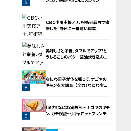
ン、ガチ検証～】にんじんプリン
5
4
ＣＢＣ小川実桜アナ、呪術廻戦展で痛
感した「自分に一番遠い職業」
美味しさと栄養、ダブルでアップ！と
うもろこしのバター醤油炊き込みご
飯
6
なにわ男子が体を張って、ナゴヤの
ギモンを大調査！【全力！なにわ実験
8
部～ナゴヤのギモン、ガチ検証～】
7
【全力！なにわ実験部～ナゴヤのギモ
ン、ガチ検証～】キャロットフレンチ
9
ロースト