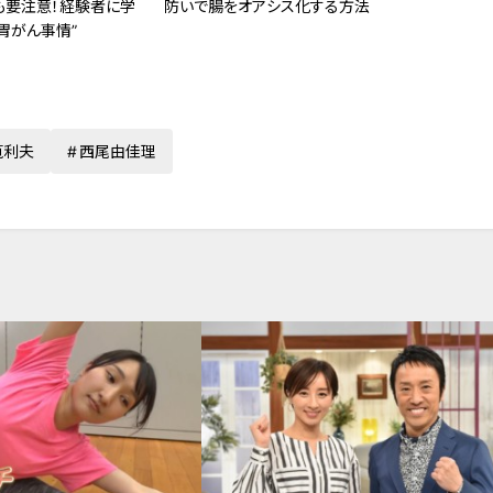
も要注意！経験者に学
防いで腸をオアシス化する方法
胃がん事情”
筧利夫
西尾由佳理