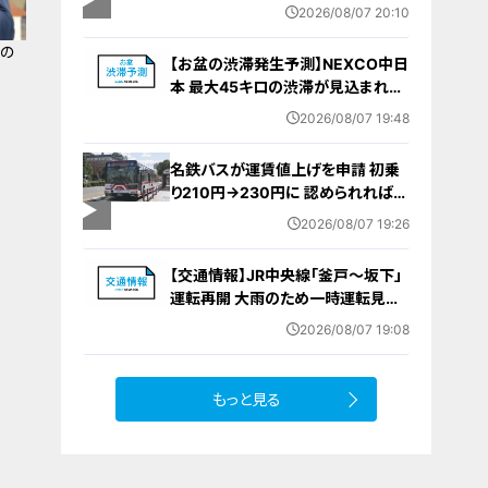
棄時に近くに居続けたこと自体が重
2026/08/07 20:10
要な寄与｣ 女は｢黙秘します｣弁護側
は無罪主張
管の
【お盆の渋滞発生予測】NEXCO中日
本 最大45キロの渋滞が見込まれる
区間も… 中央道・東名・新東名・東名
2026/08/07 19:48
阪道・伊勢湾岸道・北陸道など 一覧
（8月7日～16日）
名鉄バスが運賃値上げを申請 初乗
り210円→230円に 認められれば
12月から全路線で平均1割程度の値
2026/08/07 19:26
上げへ 人件費増や燃料価格の高止
まりが理由
【交通情報】JR中央線「釜戸～坂下」
運転再開 大雨のため一時運転見合
わせ
2026/08/07 19:08
もっと見る