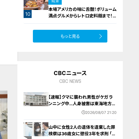
NEW
本場アメリカの味に舌鼓！ボリューム
10
満点グルメからレトロ史料館まで！
愛知・東海市の感動スポット3選
もっと見る
CBCニュース
CBC NEWS
【速報】クマに襲われ男性がケガ ラ
ンニング中…人身被害は東海地方で
今シーズン初めて 岐阜県高山市
2026/08/07 21:20
山中に女性2人の遺体を遺棄した罪
検察は36歳女に懲役3年を求刑 ｢遺