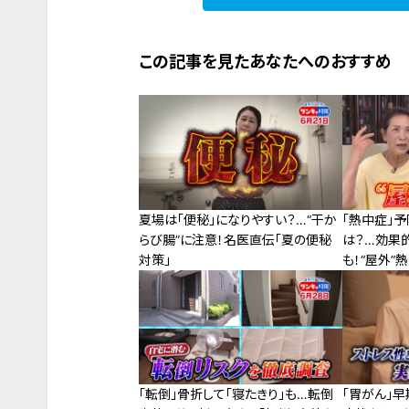
この記事を見たあなたへのおすすめ
夏場は「便秘」になりやすい？…“干か
「熱中症」
らび腸”に注意！名医直伝「夏の便秘
は？…効果
対策」
も！“屋外”
「転倒」骨折して「寝たきり」も…転倒
「胃がん」