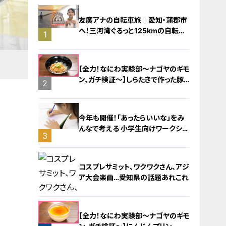
友廣アナの自転車旅｜愛知・蒲郡市
へ！三河湾ぐるっと125kmの自転車
1
旅！【チャント！特集】
【全力！なにわ実験部～ナゴヤのギモ
ン、ガチ検証～】しらたきで作った豚
2
バラミンチの油そば
今年も開催！「あったらいいな」をみ
んなで考える 小学生向けワークショ
3
ップを大府市で開催
コスプレサミット、ワクワクさん、アジ
ア大会楽曲…愛知県の話題あれこれ
【全力！なにわ実験部～ナゴヤのギモ