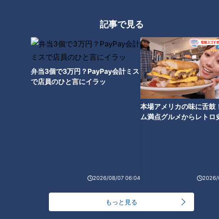
良が起こります。すると、髪へ栄養が十分に行き渡らず、メラ
ノサイトの働きが低下。白髪につながります。他にも、肩や首
記事で見る
にコリを感じている人は、血行不良により白髪につながる恐れ
があります。
弁当3個で3万円？PayPay会計ミス
で店員のひと言にイラッ
フケについて
本場アメリカの味に舌鼓
フケは、頭皮のターンオーバーによって発生するものなので、
ム満点グルメからレトロ
少量なら問題ありません。しかし、大量に出るとフケそのもの
で！愛知・東海市の感動
が頭皮を刺激し、つらいかゆみが生じてしまいます。大量のフ
選
ケが出る原因は、皮脂の少なさ。皮脂が少ないと、紫外線から
頭皮を十分に守る事ができず、頭皮がダメージを負います。す
ると、頭皮を再生するためにターンオーバーが早まり、フケが
2026/08/07 06:04
2026/
大量発生してしまうのです。
もっと見る
＜皮脂が少なくなる原因＞