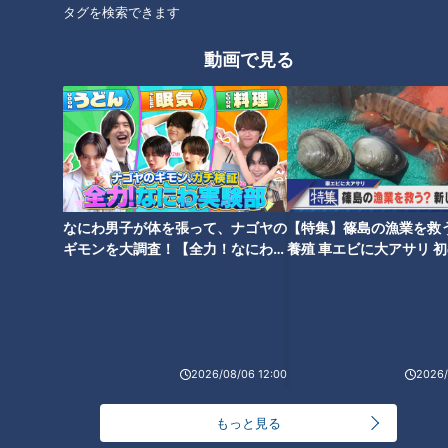
タグを検索できます
活が大切です。なかでも積極的に摂取したいのが、「たんぱく
質」と「ビタミン」。たんぱく質は、髪を作る材料に。ビタミ
動画で見る
ンは、頭皮の健康を保ち髪の成長を促進してくれます。
白髪について
髪の毛はもともと白い状態で生えてきて、メラノサイトから放
出されるメラニンによって黒く染められながら伸びていきま
なにわ男子が体を張って、ナゴヤの
【特集】篠島の漁業を救
ギモンを大調査！【全力！なにわ実
養殖 車エビに大アサリ 
す。そのため、メラノサイトの働きが低下するとメラニンが生
験部～ナゴヤのギモン、ガチ検証
【newsX】
成されにくくなり、白髪になります。原因は、加齢や食生活な
～】
どさまざま。一度白髪になった髪の毛は、黒く戻る事はほぼあ
りません。
2026/08/06 12:00
2026/
＜白髪を加速させる生活習慣＞
・睡眠不足
もっと見る
睡眠不足によってストレスを感じると、自律神経が乱れ血行不