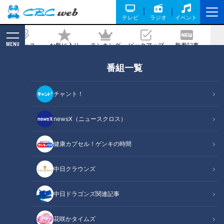
テレビ
ラジオ
イベント
MENU
ニュース
お気に入り
ランキング
ピックアップ
新着記事
CBC MAGAZINE
番組一覧
髪・頭皮の2大トラブル
2019/09/22 07:30
チャント！
2019年9月22日放送第374回
newsX（ニュースクロス）
健康カプセル！ゲンキの時間
中日クラウンズ
中日ドラゴンズ関連記事
花咲かタイムズ