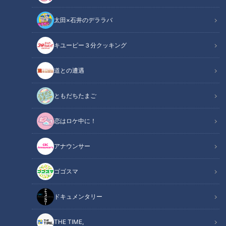
太田×石井のデララバ
キユーピー３分クッキング
健康カプセル！ゲンキの時間
「健康カプセル！ゲンキの時間」アーカイブ
道との遭遇
サマリー
Summary
ともだちたまご
ゲンキスチューデント:新井恵理那
恋はロケ中に！
ゲンキリサーチャー:ノッチ（デンジャラス）
ドクター:小山太郎
アナウンサー
これからくる秋は、一年で最も毛が抜けやすい季節。さらに、
ゴゴスマ
秋は「フケ」や「かゆみ」「パサつき」など、薄毛以外にも悩
まされる事の多い時期です。そこで今回は、髪・頭皮のトラブ
ドキュメンタリー
ルを徹底リサーチ。意外と知らない正しい髪の洗い方もご紹介
THE TIME,
します。