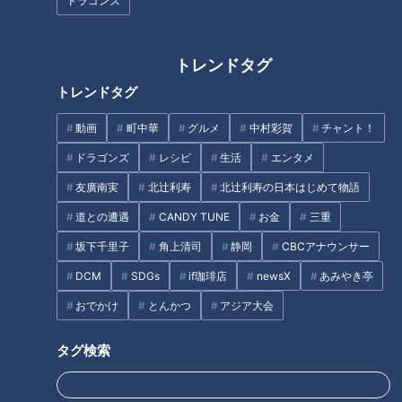
ドラゴンズ
100本程度抜けるので、抜け毛の本数を気にする必要はありま
せんが、細く・短い抜け毛が多い場合は、要注意です。
トレンドタグ
＜男性型脱毛症(薄毛)の原因＞
トレンドタグ
・遺伝
動画
町中華
グルメ
中村彩賀
チャント！
髪に関する遺伝子は母方から受け継がれます。母親の親戚に薄
ドラゴンズ
レシピ
生活
エンタメ
毛の人がいると、その人自身も薄毛になる傾向があると言われ
ています。
友廣南実
北辻利寿
北辻利寿の日本はじめて物語
道との遭遇
CANDY TUNE
お金
三重
・紫外線
坂下千里子
角上清司
静岡
CBCアナウンサー
紫外線は、髪や頭皮に大きなダメージを与えます。ケアを怠っ
DCM
SDGs
if珈琲店
newsX
あみやき亭
ていると、頭皮に炎症が起き、髪の毛の成長が阻害されて抜け
やすくなってしまいます。紫外線から頭皮を守るため、外出時
おでかけ
とんかつ
アジア大会
は通気性の良い帽子をかぶりましょう。
タグ検索
・食生活の乱れ
不規則な食生活も薄毛の原因になるため、バランスの良い食生