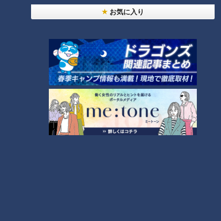
・間違った洗髪方法
お気に入り
指を立てて強く洗うと頭皮が傷ついて乾燥しやすくなり、皮脂
が減少します。また、髪の2度洗いも皮脂が少なくなる原因。
必要な皮脂まで洗い落としてしまいます。
髪・頭皮を健康に保つために「正しい髪の洗い
方」
・湯洗い
まずは、湯洗いをしましょう。時間は約1分半が目安。髪を濡
らすのではなく、頭皮を洗うイメージで行うのがポイントで
す。しっかり湯洗いする事で頭皮の汚れが効率良く落ちます。
・シャンプー
シャンプーは手のひらで軽く泡立てて頭につけると、すすぎ残
しを防止できます。洗う時は、髪を指に絡ませず手のひら全体