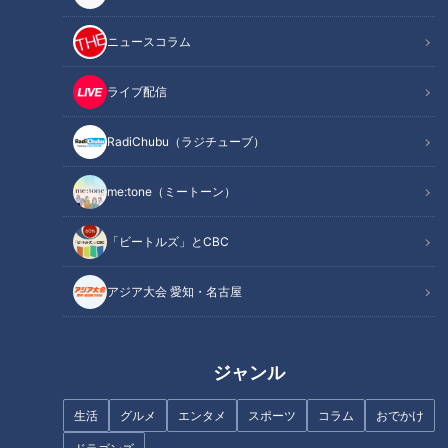
ニュースコラム
INDEX
ライブ配信
薄毛について
RadiChubu（ラジチューブ）
白髪について
フケについて
me:tone（ミートーン）
髪・頭皮を健康に保つために「正しい髪の洗い方」
オススメ関連コンテンツ
「ビートルズ」とCBC
アジア大会 愛知・名古屋
薄毛について
髪は、約6年のサイクルで1本の髪の毛が成長して抜け落ちま
ジャンル
す。しかし、何かしらの原因でサイクルが早まると、髪が太く
伸びる前に成長が止まり、細く短い毛が抜けやすくなってしま
生活
グルメ
エンタメ
スポーツ
コラム
おでかけ
います。これを「男性型脱毛症」と言います。髪の毛は1日に