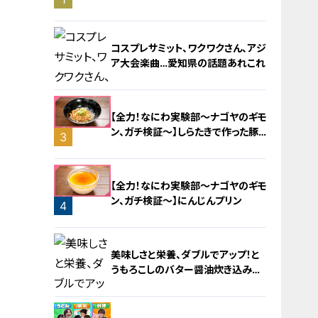
旅！【チャント！特集】
コスプレサミット、ワクワクさん、アジ
ア大会楽曲…愛知県の話題あれこれ
【全力！なにわ実験部～ナゴヤのギモ
ン、ガチ検証～】しらたきで作った豚
3
バラミンチの油そば
2
【全力！なにわ実験部～ナゴヤのギモ
ン、ガチ検証～】にんじんプリン
4
美味しさと栄養、ダブルでアップ！と
うもろこしのバター醤油炊き込みご
飯