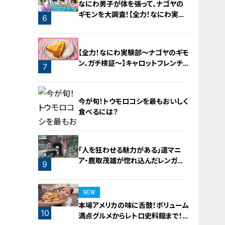
なにわ男子が体を張って、ナゴヤの
ギモンを大調査！【全力！なにわ実験
6
部～ナゴヤのギモン、ガチ検証～】
5
【全力！なにわ実験部～ナゴヤのギモ
ン、ガチ検証～】キャロットフレンチ
7
ロースト
今が旬！トウモロコシを最もおいしく
食べるには？
「人を狂わせる魅力がある」道マニ
ア・鹿取茂雄が惚れ込んだレンガの
8
9
橋梁とは？未公開の道3選
NEW
本場アメリカの味に舌鼓！ボリューム
10
満点グルメからレトロ史料館まで！