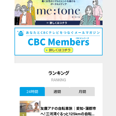
ランキング
RANKING
24時間
週間
月間
友廣アナの自転車旅｜愛知・蒲郡市
へ！三河湾ぐるっと125kmの自転車
1