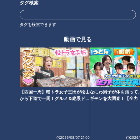
タグ検索
タグを検索できます
動画で見る
ラーメン数珠つなぎ第十一弾！
ラーメン数珠つなぎ第五弾！純
静寂な借景を眺めながら鴨ダシ
系名古屋コーチンのうまみたっ
の絶品ラーメンが楽しめる「酒
ぷりスープが絶品「せいめん 未
楽亭 空庵」
さく」
タグ
グルメ
ラーメン
麺屋 伊藤
【四国一周】軽トラ女子三田が松山
なにわ男子が体を張って
から下道で一周！グルメ＆絶景ドラ
ギモンを大調査！【全力
イブ⑳
験部～ナゴヤのギモン、
～】
オススメ関連コンテンツ
2026/08/07 21:00
2026/