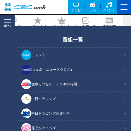
テレビ
ラジオ
イベント
MENU
ニュース
お気に入り
ランキング
ピックアップ
新着記事
CBC MAGAZINE
番組一覧
ラーメン数珠つなぎ第四弾！一口すすれ
ばたちまちとりこに！極うま白醤油らー
チャント！
めん「麺屋 伊藤」
newsX（ニュースクロス）
記事に戻る
健康カプセル！ゲンキの時間
中日クラウンズ
中日ドラゴンズ関連記事
花咲かタイムズ