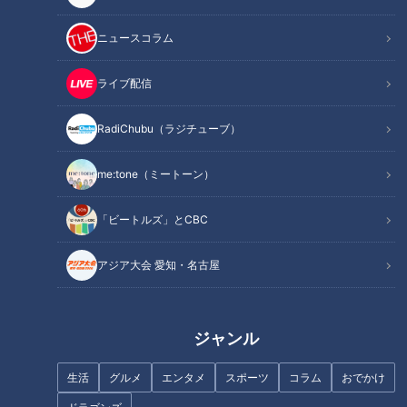
ニュースコラム
ライブ配信
RadiChubu（ラジチューブ）
me:tone（ミートーン）
「ビートルズ」とCBC
アジア大会 愛知・名古屋
記事に戻る
この記事を見たあなたへのおすすめ
ジャンル
生活
グルメ
エンタメ
スポーツ
コラム
おでかけ