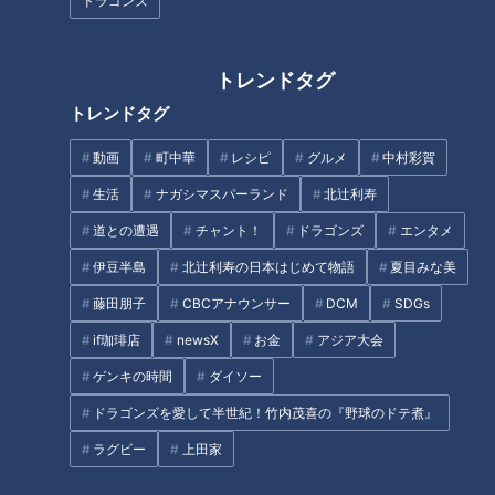
ドラゴンズ
地元知名度100％なのに名古屋
トレンドタグ
の人は知らない！？愛知の超局
トレンドタグ
ラーメン数珠つなぎ第十弾！濃
地的なローカルグルメとは
厚えびだしと自家製麺が織りな
動画
町中華
レシピ
グルメ
中村彩賀
す至高の一杯 「えびそば 緋彩
（ひいろ）」
生活
ナガシマスパーランド
北辻利寿
道との遭遇
チャント！
ドラゴンズ
エンタメ
伊豆半島
北辻利寿の日本はじめて物語
夏目みな美
藤田朋子
CBCアナウンサー
DCM
SDGs
if珈琲店
newsX
お金
アジア大会
ゲンキの時間
ダイソー
ラーメン数珠つなぎ第十三弾！
愛知・知多市岡田の愛されフー
塩の一杯に、職人の技が宿る
ドラゴンズを愛して半世紀！竹内茂喜の『野球のドテ煮』
ド『岡田かつ丼』を調査！卵を
「らぁ麺や 汐そば 雫」
ラグビー
上田家
使うのに、とじないカツ丼！