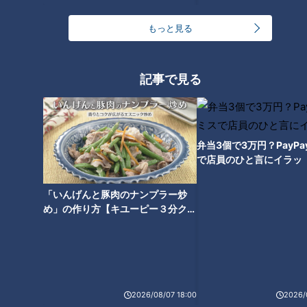
もっと見る
どっちが好き？どっちが辛い？
味仙・台湾ラーメンの２つの調
記事で見る
ラーメン数珠つなぎ第一弾！二
理法を食べ比べ！～大竹敏之の
郎系初心者にも優しい人気店
シン・名古屋めし
「笑顔の為に」
弁当3個で3万円？PayP
で店員のひと言にイラッ
「いんげんと豚肉のナンプラー炒
め」の作り方【キユーピー３分クッ
端午の節句限定の隠れ名古屋め
「和食展」で発見！名古屋めし
キング】
し「黄飯（きいはん）」を知っ
の中にある和食らしさ～大竹敏
ていますか？～大竹敏之のシ
之のシン・名古屋めし
ン・名古屋めし
2026/08/07 18:00
2026/