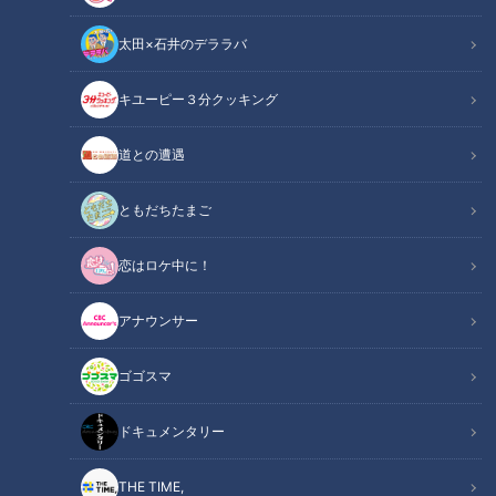
太田×石井のデララバ
キユーピー３分クッキング
道との遭遇
ともだちたまご
CBCテレビ：画像「デララバ」
恋はロケ中に！
この記事の画像
（全14枚）
アナウンサー
ゴゴスマ
ドキュメンタリー
THE TIME,