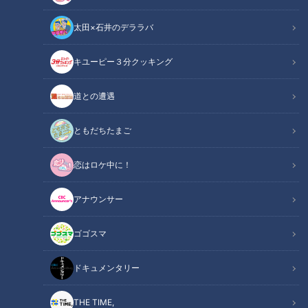
太田×石井のデララバ
キユーピー３分クッキング
道との遭遇
ともだちたまご
CBCテレビ：画像「デララバ」
恋はロケ中に！
この記事の画像
（全14枚）
アナウンサー
ゴゴスマ
ドキュメンタリー
THE TIME,