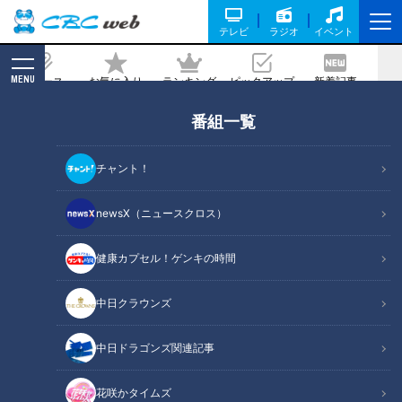
テレビ
ラジオ
イベント
MENU
ニュース
お気に入り
ランキング
ピックアップ
新着記事
CBC MAGAZINE
番組一覧
ラーメン数珠つなぎ第四弾！一口すすれ
ばたちまちとりこに！極うま白醤油らー
チャント！
めん「麺屋 伊藤」
newsX（ニュースクロス）
記事に戻る
健康カプセル！ゲンキの時間
中日クラウンズ
中日ドラゴンズ関連記事
花咲かタイムズ