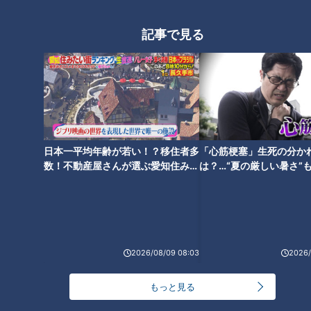
記事で見る
どっちが好き？どっちが辛い？
味仙・台湾ラーメンの２つの調
ラーメン数珠つなぎ第一弾！二
理法を食べ比べ！～大竹敏之の
郎系初心者にも優しい人気店
シン・名古屋めし
「笑顔の為に」
日本一平均年齢が若い！？移住者多
「心筋梗塞」生死の分か
数！不動産屋さんが選ぶ愛知住みた
は？…“夏の厳しい暑さ”
い街ランキング1位は？
に！発症前のキケンなサ
法
端午の節句限定の隠れ名古屋め
「和食展」で発見！名古屋めし
し「黄飯（きいはん）」を知っ
の中にある和食らしさ～大竹敏
ていますか？～大竹敏之のシ
之のシン・名古屋めし
2026/08/09 08:03
2026/
ン・名古屋めし
もっと見る