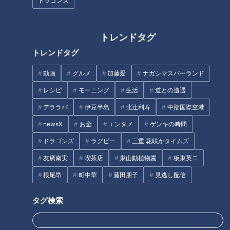
ドラゴンズ
トレンドタグ
トレンドタグ
ラーメン数珠つなぎ第十弾！濃
ラーメン数珠つなぎ第五弾！純
厚えびだしと自家製麺が織りな
系名古屋コーチンのうまみたっ
動画
グルメ
加藤愛
ナガシマスパーランド
す至高の一杯 「えびそば 緋彩
ぷりスープが絶品「せいめん 未
（ひいろ）」
さく」
レシピ
モーニング
生活
道との遭遇
デララバ
伊豆半島
北辻利寿
中部国際空港
newsX
お金
エンタメ
ゲンキの時間
ドラゴンズ
ラグビー
三重 花咲かタイムズ
友廣南実
喫茶店
東山動植物園
板東英二
根尾昂
町中華
藤田朋子
見逃し配信
ラーメン数珠つなぎ第六弾！名
ラーメン数珠つなぎ第十一弾！
古屋コーチンと魚介の透き通る
静寂な借景を眺めながら鴨ダシ
うまみ、香り立つ至高の塩そば
の絶品ラーメンが楽しめる「酒
タグ検索
「麺 㐂色（きいろ）」
楽亭 空庵」