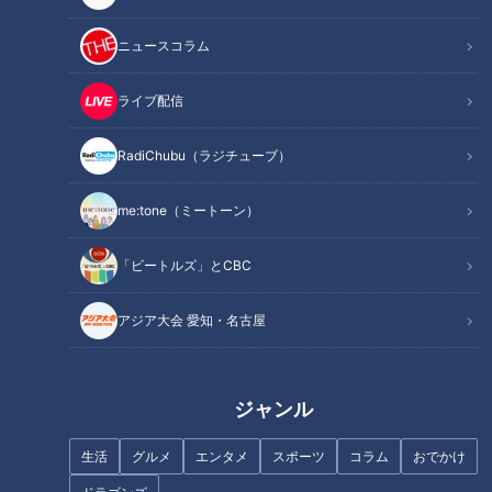
ニュースコラム
ライブ配信
RadiChubu（ラジチューブ）
me:tone（ミートーン）
「ビートルズ」とCBC
アジア大会 愛知・名古屋
記事に戻る
この記事を見たあなたへのおすすめ
ジャンル
生活
グルメ
エンタメ
スポーツ
コラム
おでかけ