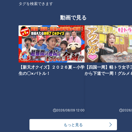
タグを検索できます
動画で見る
加藤愛アナが岐阜県御嵩町の愛
されフード『みたけとんちゃ
ラーメン数珠つなぎ第十五弾！
ん』を調査！ スコップで焼いて
醤油ベースの染み渡るスープの
味わう！ 炭鉱夫の食べ方を再
朝ラーメンが名物！「らーめん
現！
ニュー直方」
タグ
【新天才クイズ】２０２６夏～小学
【四国一周】軽トラ女子
生の〇×バトル！
から下道で一周！グルメ
グルメ
ラーメン
麺屋 伊藤
イブ⑳
オススメ関連コンテンツ
2026/08/09 12:00
2026/
もっと見る