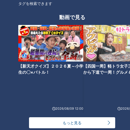
タグを検索できます
動画で見る
加藤愛アナが岐阜県御嵩町の愛
されフード『みたけとんちゃ
ラーメン数珠つなぎ第十五弾！
ん』を調査！ スコップで焼いて
醤油ベースの染み渡るスープの
味わう！ 炭鉱夫の食べ方を再
朝ラーメンが名物！「らーめん
現！
ニュー直方」
タグ
【新天才クイズ】２０２６夏～小学
【四国一周】軽トラ女子
生の〇×バトル！
から下道で一周！グルメ
グルメ
ラーメン
麺屋 伊藤
イブ⑳
オススメ関連コンテンツ
2026/08/09 12:00
2026/
もっと見る