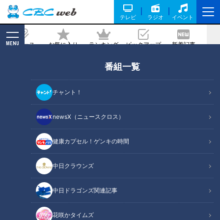
テレビ
ラジオ
イベント
MENU
ニュース
お気に入り
ランキング
ピックアップ
新着記事
CBC MAGAZINE
番組一覧
ラーメン数珠つなぎ第四弾！一口すすれ
ばたちまちとりこに！極うま白醤油らー
チャント！
めん「麺屋 伊藤」
newsX（ニュースクロス）
記事に戻る
健康カプセル！ゲンキの時間
中日クラウンズ
中日ドラゴンズ関連記事
花咲かタイムズ