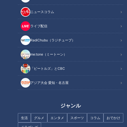
ニュースコラム
ライブ配信
RadiChubu（ラジチューブ）
me:tone（ミートーン）
「ビートルズ」とCBC
アジア大会 愛知・名古屋
記事に戻る
この記事を見たあなたへのおすすめ
ジャンル
生活
グルメ
エンタメ
スポーツ
コラム
おでかけ