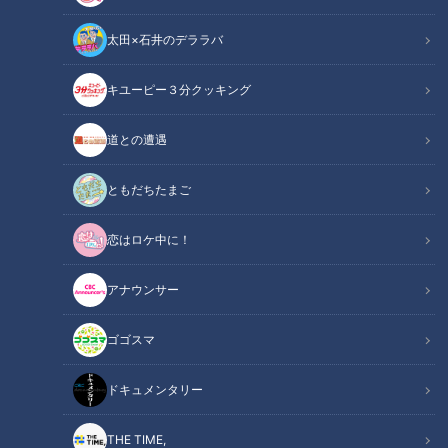
太田×石井のデララバ
キユーピー３分クッキング
道との遭遇
ともだちたまご
CBCテレビ：画像「デララバ」
恋はロケ中に！
この記事の画像
（全14枚）
アナウンサー
ゴゴスマ
ドキュメンタリー
THE TIME,