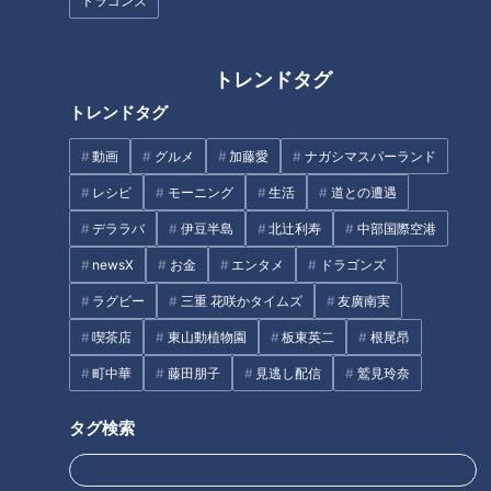
ドラゴンズ
トレンドタグ
トレンドタグ
ラーメン数珠つなぎ第十弾！濃
ラーメン数珠つなぎ第五弾！純
厚えびだしと自家製麺が織りな
系名古屋コーチンのうまみたっ
動画
グルメ
加藤愛
ナガシマスパーランド
す至高の一杯 「えびそば 緋彩
ぷりスープが絶品「せいめん 未
（ひいろ）」
さく」
レシピ
モーニング
生活
道との遭遇
デララバ
伊豆半島
北辻利寿
中部国際空港
newsX
お金
エンタメ
ドラゴンズ
ラグビー
三重 花咲かタイムズ
友廣南実
喫茶店
東山動植物園
板東英二
根尾昂
町中華
藤田朋子
見逃し配信
鷲見玲奈
ラーメン数珠つなぎ第六弾！名
ラーメン数珠つなぎ第十一弾！
古屋コーチンと魚介の透き通る
静寂な借景を眺めながら鴨ダシ
うまみ、香り立つ至高の塩そば
の絶品ラーメンが楽しめる「酒
タグ検索
「麺 㐂色（きいろ）」
楽亭 空庵」