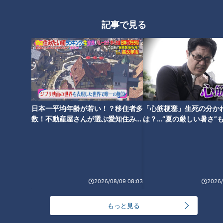
記事で見る
どっちが好き？どっちが辛い？
味仙・台湾ラーメンの２つの調
ラーメン数珠つなぎ第一弾！二
理法を食べ比べ！～大竹敏之の
郎系初心者にも優しい人気店
シン・名古屋めし
「笑顔の為に」
日本一平均年齢が若い！？移住者多
「心筋梗塞」生死の分か
数！不動産屋さんが選ぶ愛知住みた
は？…“夏の厳しい暑さ”
い街ランキング1位は？
に！発症前のキケンなサ
法
端午の節句限定の隠れ名古屋め
「和食展」で発見！名古屋めし
し「黄飯（きいはん）」を知っ
の中にある和食らしさ～大竹敏
ていますか？～大竹敏之のシ
之のシン・名古屋めし
2026/08/09 08:03
2026/
ン・名古屋めし
もっと見る