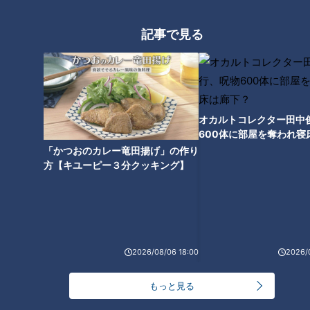
記事で見る
ランキング
RANKING
24時間
週間
月間
オカルトコレクター田中
600体に部屋を奪われ寝
【全力！なにわ実験部～ナゴヤのギモン、ガチ検証
下？
「かつおのカレー竜田揚げ」の作り
～】しらたきで作った豚バラミンチの油そば
方【キユーピー３分クッキング】
1
「人を狂わせる魅力がある」道マニア・鹿取茂雄が
惚れ込んだレンガの橋梁とは？未公開の道3選
2
2026/08/06 18:00
2026/
友廣アナの自転車旅｜愛知・蒲郡市へ！三河湾ぐる
もっと見る
っと125kmの自転車旅！【チャント！特集】
3