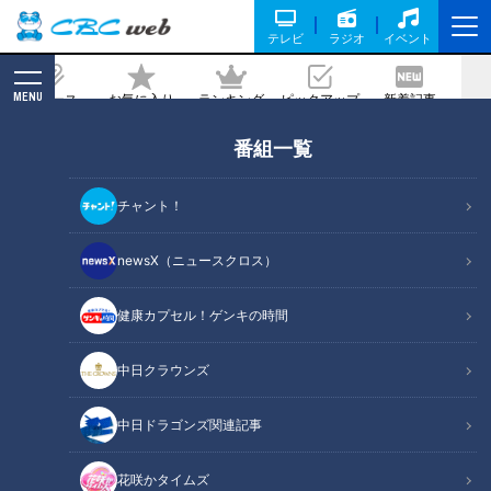
テレビ
ラジオ
イベント
MENU
ニュース
お気に入り
ランキング
ピックアップ
新着記事
CBC MAGAZINE
番組一覧
「最高にうまうまパラダイス」業務スー
パーマスター直伝！業務スーパー食材の
チャント！
カンタン大変身レシピ
newsX（ニュースクロス）
記事に戻る
健康カプセル！ゲンキの時間
中日クラウンズ
中日ドラゴンズ関連記事
花咲かタイムズ