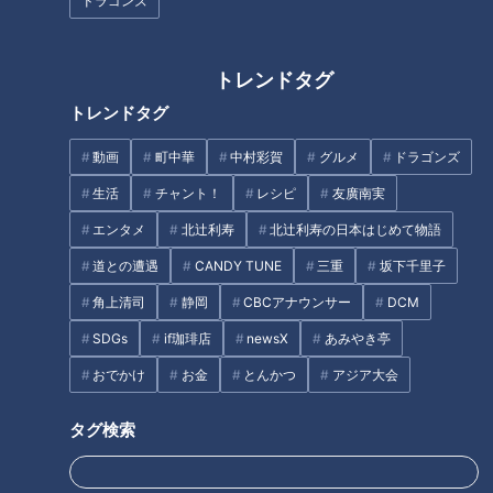
ドラゴンズ
農産物のプロが教える「世界一
おいしい野菜の食べ方」！JA全
トレンドタグ
岐阜県高山市の愛されフード
農広報部が「レシピ本」発売！
トレンドタグ
『あげづけ』を調査！ 焼くだ
けおあげの超！時短料理 アレ
動画
町中華
中村彩賀
グルメ
ドラゴンズ
ンジで広がる家庭の味
生活
チャント！
レシピ
友廣南実
エンタメ
北辻利寿
北辻利寿の日本はじめて物語
足の裏から健康に！注目のエク
ササイズ「トーガ」
道との遭遇
CANDY TUNE
三重
坂下千里子
角上清司
静岡
CBCアナウンサー
DCM
超一流シェフのガチ審査！人気
企画スイーツジャッジ！【花咲
SDGs
if珈琲店
newsX
あみやき亭
かタイムズ】
おでかけ
お金
とんかつ
アジア大会
タグ検索
紺野ぶるまが厳選！チェーン店