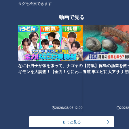
タグを検索できます
のおすすめカフェメニュー
東海地方のやりすぎインパクト
めしを徹底紹介！3D海鮮丼＆大
動画で見る
人版お子様ランチタワー＆究極
の石焼きカツカレー
タグ
グルメ
ガンバレルーヤ
なにわ男子が体を張って、ナゴヤの
【特集】篠島の漁業を救
ギモンを大調査！【全力！なにわ実
養殖 車エビに大アサリ 
験部～ナゴヤのギモン、ガチ検証
【newsX】
～】
2026/08/06 12:00
2026/
もっと見る