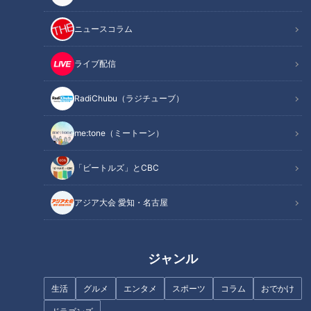
ニュースコラム
ライブ配信
RadiChubu（ラジチューブ）
me:tone（ミートーン）
「ビートルズ」とCBC
記事に戻る
アジア大会 愛知・名古屋
この記事を見たあなたへのおすすめ
ジャンル
生活
グルメ
エンタメ
スポーツ
コラム
おでかけ