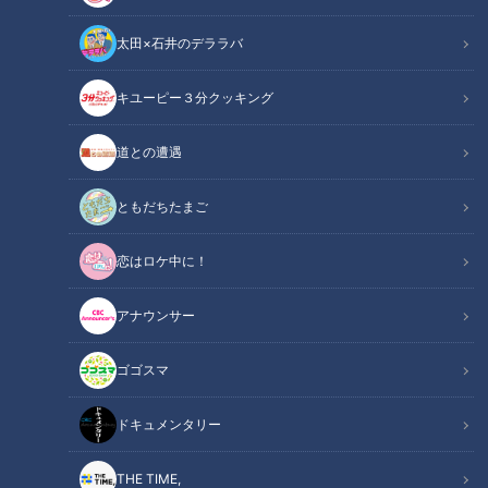
太田×石井のデララバ
キユーピー３分クッキング
道との遭遇
この記事の画像
（全17枚）
ともだちたまご
恋はロケ中に！
アナウンサー
ゴゴスマ
ドキュメンタリー
THE TIME,