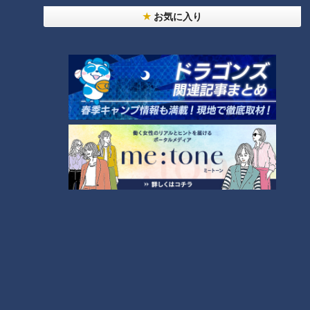
お気に入り
【全力！なにわ実験部～ナゴヤのギモン、ガチ検証
～】にんじんプリン
4
今年も開催！「あったらいいな」をみんなで考える
小学生向けワークショップを大府市で開催
5
【全力！なにわ実験部～ナゴヤのギモン、ガチ検証
～】キャロットフレンチロースト
6
【全力！なにわ実験部～ナゴヤのギモン、ガチ検証
～】大橋特製お好み焼き
7
【全力！なにわ実験部～ナゴヤのギモン、ガチ検証
～】赤味噌を使ったミルフィーユ味噌トンカツ
8