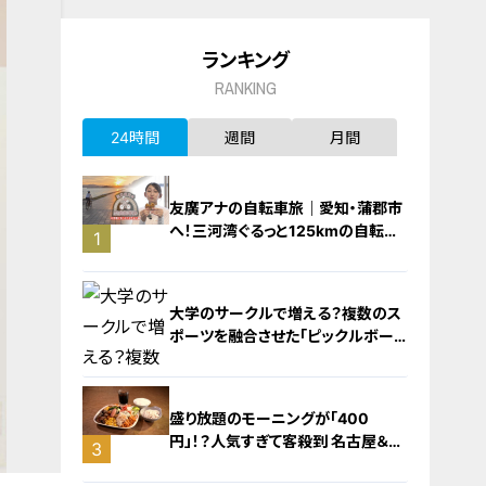
ランキング
RANKING
24時間
週間
月間
友廣アナの自転車旅｜愛知・蒲郡市
へ！三河湾ぐるっと125kmの自転車
1
旅！【チャント！特集】
大学のサークルで増える？複数のス
ポーツを融合させた「ピックルボー
ル」
盛り放題のモーニングが「400
円」！？人気すぎて客殺到 名古屋＆岐
3
阜の「激安モーニング」とは？