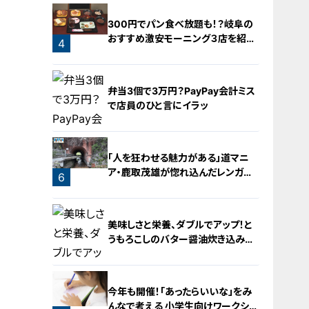
2
300円でパン食べ放題も！？岐阜の
おすすめ激安モーニング３店を紹
4
介！
弁当3個で3万円？PayPay会計ミス
で店員のひと言にイラッ
「人を狂わせる魅力がある」道マニ
ア・鹿取茂雄が惚れ込んだレンガの
6
橋梁とは？未公開の道3選
5
美味しさと栄養、ダブルでアップ！と
うもろこしのバター醤油炊き込みご
飯
今年も開催！「あったらいいな」をみ
んなで考える 小学生向けワークショ