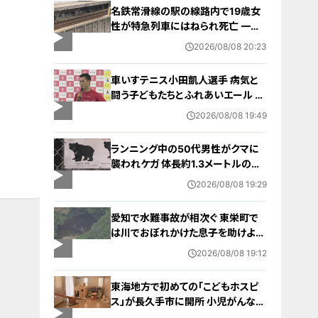
名鉄常滑線の駅の線路内で19歳女
性が特急列車にはねられ死亡 一部
区間で一時運転見合わせに お盆休
2026/08/08 20:23
みで空港へ向かう旅行客に影響 愛
知・知多市
車いすテニス小田凱人選手 病気と
闘う子どもたちとふれあいエール ス
ポーツの楽しさ伝える 名古屋・緑区
2026/08/08 19:49
ランニング中の50代男性がクマに
襲われケガ 体長約1.3メートルのツ
キノワグマに腕や足をかまれる 「つ
2026/08/08 19:29
いに出たかなという感じ」と近隣住
人 東海地方で今年度初の人身被害
愛知で水難事故が相次ぐ 東栄町で
岐阜・高山市
は川でおぼれかけた息子を助けよう
とし父親が心肺停止の状態で搬送
2026/08/08 19:12
田原市ではサーフィン中に公務員の
男性（46）がおぼれ死亡
東海地方で初めての「こどもホスピ
ス」が長久手市に開所 小児がんなど
重い病気の子どもと家族を支える施