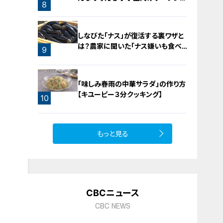
8
ップを大府市で開催
7
しなびた「ナス」が復活する裏ワザと
は？農家に聞いた「ナス嫌いも食べ
9
られる」アイデアレシピを大公開
「味しみ春雨の中華サラダ」の作り方
【キユーピー３分クッキング】
10
もっと見る
CBCニュース
CBC NEWS