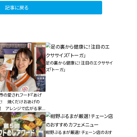
記事に戻る
足の裏から健康に！注目のエクササイ
ズ「トーガ」
市の愛されフード『あげ
査！ 焼くだけおあげの
理 アレンジで広がる家
紺野ぶるまが厳選！チェーン店のおす