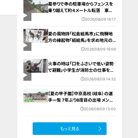
墓参りで寺の駐車場からフェンスを
乗り越えて約４メートル転落 車に
乗っていた家族３人けが 岐阜・山
2026/08/09 16:17
県市
夏の風物詩「松倉絵馬市」に飛騨地
方の縁起物「紙絵馬」を求め地元の
人や観光客が訪れる 幸せが駆け込
2026/08/09 16:09
むように
火事の時は「口をふさいで低い姿勢
で避難」小学生が消防士の仕事を体
験 三重・津市
2026/08/09 14:32
【夏の甲子園】中京高校（岐阜）の選
手一覧 7年ぶり8度目の出場 メンバ
ー・出身中学・特徴は？高校野球
2026/08/09 13:00
もっと見る