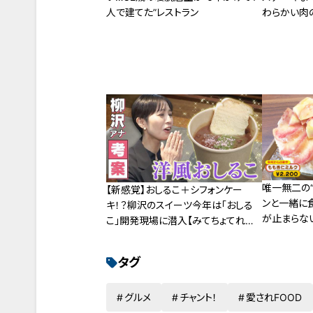
人で建てた”レストラン
わらかい肉
唯一無二の“
【新感覚】おしるこ＋シフォンケー
ンと一緒に
キ！？柳沢のスイーツ今年は「おしる
が止まらな
こ」開発現場に潜入【みてちょてれび
番外編】
タグ
グルメ
チャント！
愛されFOOD