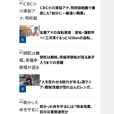
ＣＢＣ小川実桜アナ、呪術廻戦展で痛
感した「自分に一番遠い職業」
4
友廣アナの自転車旅｜愛知・蒲郡市
へ！三河湾ぐるっと125kmの自転車
6
旅！【チャント！特集】
5
師匠は鶴瓶。笑福亭鉄瓶が語る弟子
入りまでの苦難
「人を狂わせる魅力がある」道マニ
ア・鹿取茂雄が惚れ込んだレンガの
7
8
橋梁とは？未公開の道3選
助かった命を守るには？熊本地震、
初の災害関連死か