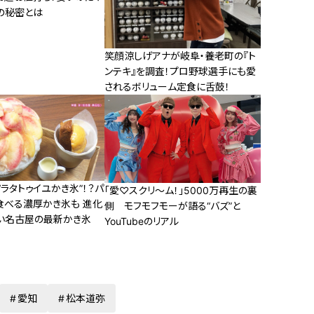
の秘密とは
笑顔涼しげアナが岐阜・養老町の『ト
ンテキ』を調査！プロ野球選手にも愛
されるボリューム定食に舌鼓！
ラタトゥイユかき氷”！？パ
「愛♡スクリ〜ム！」5000万再生の裏
食べる濃厚かき氷も 進化
側 モフモフモーが語る“バズ”と
い名古屋の最新かき氷
YouTubeのリアル
愛知
松本道弥