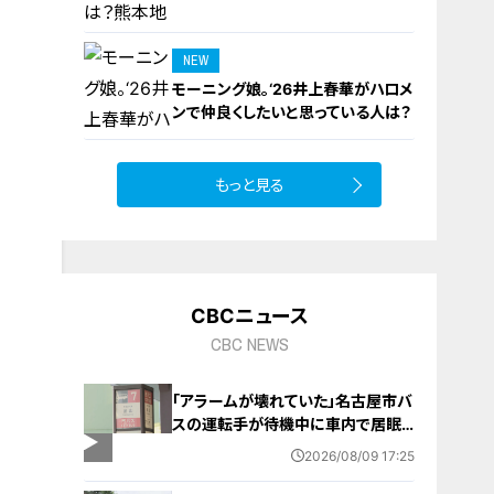
NEW
モーニング娘。‘26井上春華がハロメ
9
ンで仲良くしたいと思っている人は？
もっと見る
10
CBCニュース
CBC NEWS
「アラームが壊れていた」名古屋市バ
スの運転手が待機中に車内で居眠
り 47分遅れで運行 金山～妙見
2026/08/09 17:25
町