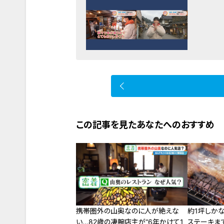
この記事を見たあなたへのおすすめ
携帯圏外の山奥なのに人が絶えな
約1坪しか
い…82歳の凄腕店主が“6年かけて1
ステーキま