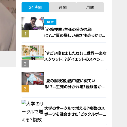
24時間
週間
月間
NEW
「心筋梗塞」生死の分かれ道
1
は？…“夏の厳しい暑さ”もきっかけ
に！発症前のキケンなサインと対処
法
「すごい痩せましたね！」…世界一楽な
スクワット！？ダイエットのスペシャ
2
リストに学ぶ「無理なくやせる方法」
「夏の脳梗塞」熱中症に似てい
る！？…生死の分かれ道！経験者から
3
学ぶ“発症時の身体の異変”
大学のサークルで増える？複数のス
ポーツを融合させた「ピックルボー
ル」