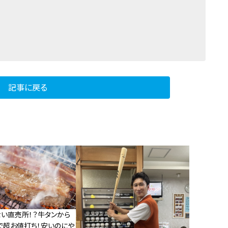
記事に戻る
ない直売所！？牛タンから
で超お値打ち！安いのにや