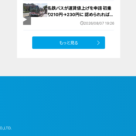
（8月7日～16日）
名鉄バスが運賃値上げを申請 初乗
り210円→230円に 認められれば
12月から全路線で平均1割程度の値
2026/08/07 19:26
上げへ 人件費増や燃料価格の高止
まりが理由
もっと見る
.,LTD.