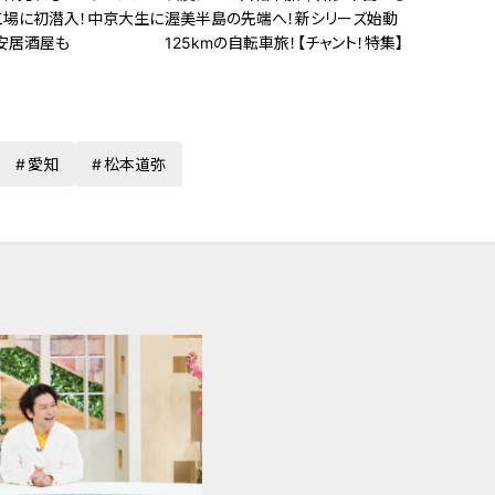
工場に初潜入！中京大生に
渥美半島の先端へ！新シリーズ始動
安居酒屋も
125kmの自転車旅！【チャント！特集】
愛知
松本道弥