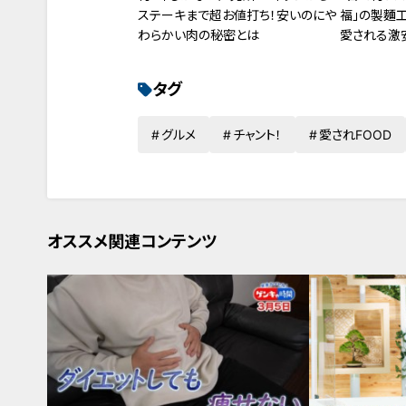
ステーキまで超お値打ち！安いのにや
福」の製麵
わらかい肉の秘密とは
愛される激
タグ
グルメ
チャント！
愛されFOOD
オススメ関連コンテンツ