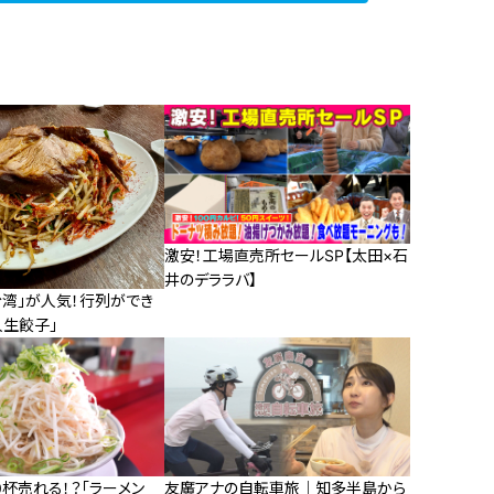
激安！工場直売所セールSP【太田×石
井のデララバ】
台湾」が人気！行列ができ
人生餃子」
0杯売れる！？「ラーメン
友廣アナの自転車旅｜知多半島から