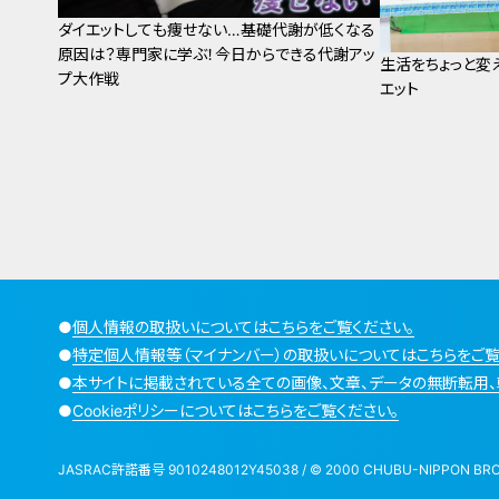
ダイエットしても痩せない…基礎代謝が低くなる
原因は？専門家に学ぶ！今日からできる代謝アッ
生活をちょっと変
プ大作戦
エット
●
個人情報の取扱いについてはこちらをご覧ください。
●
特定個人情報等（マイナンバー）の取扱いについてはこちらをご覧
●
本サイトに掲載されている全ての画像、文章、データの無断転用、
●
Cookieポリシーについてはこちらをご覧ください。
JASRAC許諾番号 9010248012Y45038 / © 2000 CHUBU-NIPPON BROADCA