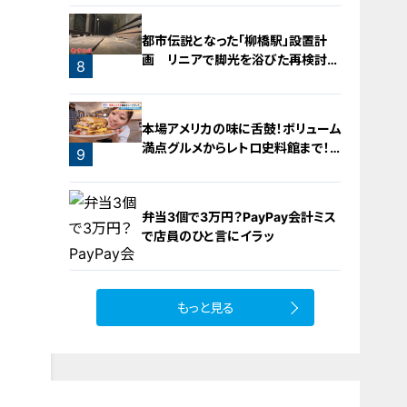
都市伝説となった「柳橋駅」設置計
画 リニアで脚光を浴びた再検討の
8
機運
7
本場アメリカの味に舌鼓！ボリューム
満点グルメからレトロ史料館まで！
9
愛知・東海市の感動スポット3選
弁当3個で3万円？PayPay会計ミス
で店員のひと言にイラッ
もっと見る
10