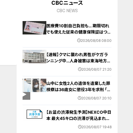
CBCニュース
CBC NEWS
医療費10割自己負担も… 期限切れ
でも使えた従来の健康保険証はつい
に終了 8月以降起こりうるマイナ保
2026/08/08 08:00
険証の“落とし穴” 注意すべき2つの
有効期限
【速報】クマに襲われ男性がケガ ラ
ンニング中…人身被害は東海地方で
今シーズン初めて 岐阜県高山市
2026/08/07 21:20
山中に女性2人の遺体を遺棄した罪
検察は36歳女に懲役3年を求刑 ｢遺
棄時に近くに居続けたこと自体が重
2026/08/07 20:10
要な寄与｣ 女は｢黙秘します｣弁護側
は無罪主張
【お盆の渋滞発生予測】NEXCO中日
本 最大45キロの渋滞が見込まれる
区間も… 中央道・東名・新東名・東名
2026/08/07 19:48
阪道・伊勢湾岸道・北陸道など 一覧