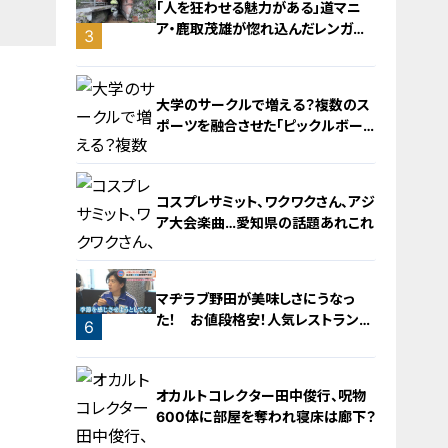
「人を狂わせる魅力がある」道マニ
ア・鹿取茂雄が惚れ込んだレンガの
3
橋梁とは？未公開の道3選
2
大学のサークルで増える？複数のス
ポーツを融合させた「ピックルボー
ル」
コスプレサミット、ワクワクさん、アジ
ア大会楽曲…愛知県の話題あれこれ
4
マヂラブ野田が美味しさにうなっ
た！ お値段格安！人気レストランを
6
運営するのは『名古屋辻学園調理専
門学校』の生徒たち
5
オカルトコレクター田中俊行、呪物
600体に部屋を奪われ寝床は廊下？