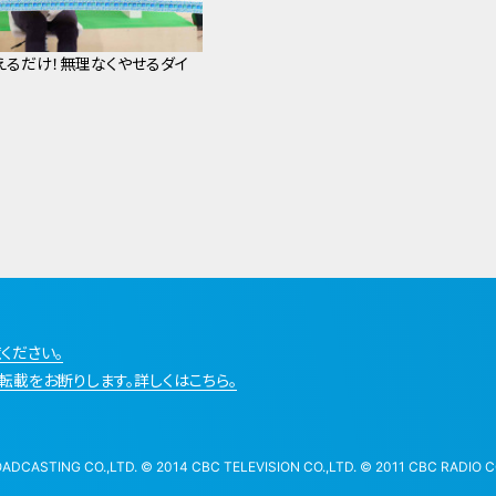
えるだけ！無理なくやせるダイ
ください。
転載をお断りします。詳しくはこちら。
STING CO.,LTD. © 2014 CBC TELEVISION CO.,LTD. © 2011 CBC RADIO CO