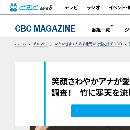
テレビ
ラジオ
イベント・
CBC MAGAZINE
番組一覧
ジ
ホーム
チャント！
いただきます！ほぼ地元だけ愛されFOOD
笑顔さわやかアナが愛
調査！ 竹に寒天を流