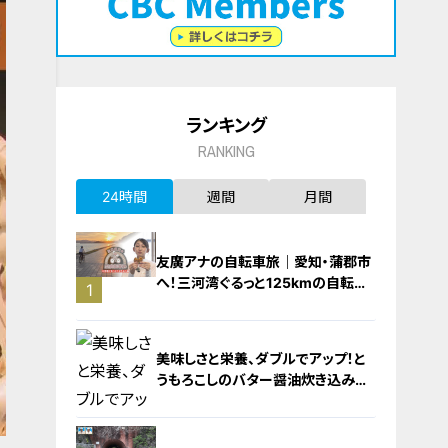
ランキング
RANKING
24時間
週間
月間
友廣アナの自転車旅｜愛知・蒲郡市
へ！三河湾ぐるっと125kmの自転車
1
旅！【チャント！特集】
美味しさと栄養、ダブルでアップ！と
うもろこしのバター醤油炊き込みご
飯