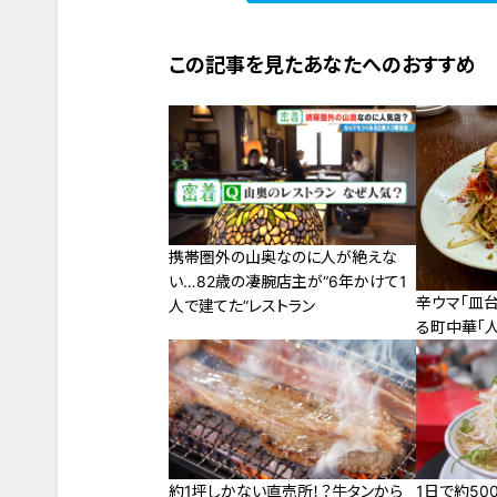
この記事を見たあなたへのおすすめ
携帯圏外の山奥なのに人が絶えな
い…82歳の凄腕店主が“6年かけて1
辛ウマ「皿
人で建てた”レストラン
る町中華「
約1坪しかない直売所！？牛タンから
1日で約50