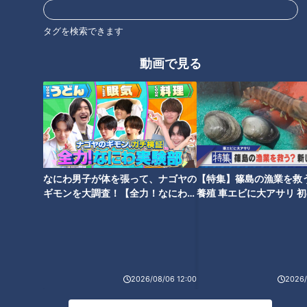
含まれています。
タグを検索できます
そのため、たっぷり汗をかいた後は要注意。野外レジャーの際
には、足裏のケアと虫除けスプレーをお忘れなく。
動画で見る
ハチに刺された時の応急処置
＜間違った応急処置＞
・おしっこをかける
・口で毒を吸い出す
なにわ男子が体を張って、ナゴヤの
【特集】篠島の漁業を救
ギモンを大調査！【全力！なにわ実
養殖 車エビに大アサリ 
尿をかけてもハチの毒を中和する事はできません。また、体内
験部～ナゴヤのギモン、ガチ検証
【newsX】
に毒が入ってしまう危険があるので、口で毒を吸い出す行為は
～】
絶対にやめましょう。
＜正しい応急処置＞
2026/08/06 12:00
2026/
・手で毒を絞り出す
手で刺し傷を絞るようにして毒を出します。その後、水道やミ