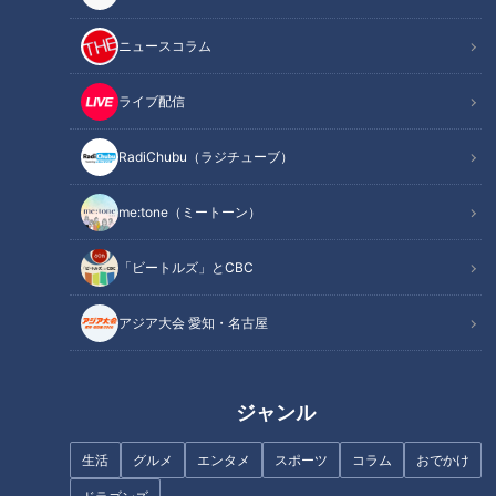
処置の方法をご紹介します。
ニュースコラム
ライブ配信
INDEX
RadiChubu（ラジチューブ）
蚊に刺されたときの応急処置
ハチに刺された時の応急処置
me:tone（ミートーン）
傷の応急処置
倒れている人を見かけたときの救命処置
「ビートルズ」とCBC
オススメ関連コンテンツ
アジア大会 愛知・名古屋
蚊に刺されたときの応急処置
ジャンル
＜間違った応急処置＞
・爪でバッテンを作る
生活
グルメ
エンタメ
スポーツ
コラム
おでかけ
・酢を塗る