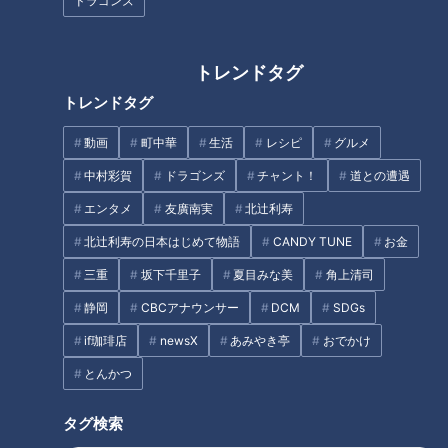
ドラゴンズ
・石鹸で洗う
・温める
トレンドタグ
爪でバッテンを作るのは、一時的にかゆみを痛みで紛らわす事
ができますが、肌が傷つくとトビヒや感染症の危険がありま
トレンドタグ
す。また、温めると末梢の毛細血管が拡張し、血流が増加。か
動画
町中華
生活
レシピ
グルメ
ゆみが増してしまいます。
中村彩賀
ドラゴンズ
チャント！
道との遭遇
＜正しい応急処置＞
エンタメ
友廣南実
北辻利寿
・冷やす
北辻利寿の日本はじめて物語
CANDY TUNE
お金
かゆみや腫れは、蚊が血を吸う時に注入する唾液に対するアレ
三重
坂下千里子
夏目みな美
角上清司
ルギー反応です。蚊に刺されたときは、保冷剤などで冷やしま
静岡
CBCアナウンサー
DCM
SDGs
しょう。アレルギー反応の熱を冷ます事で、かゆみを抑えられ
ます。掻きむしるとかゆみが長引く事もあるので、かゆみを抑
if珈琲店
newsX
あみやき亭
おでかけ
え、掻かない事が大切です。
とんかつ
～足のニオイがキツイと刺されやすい!?～
タグ検索
足の汗には、「イソ吉草酸」という蚊の大好きなニオイ成分が