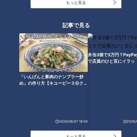
もっと見る
ネラルウォーターで洗い流しましょう。また「ポイズンリムー
バー」という毒を吸い出す道具もあります。ハチ以外の害虫
や、ヘビに噛まれた時にも効果を発揮しますので、レジャーの
記事で見る
お供にぜひ。
～もしもスズメバチに遭遇したら?～
弁当3個で3万円？PayP
7月に入るとハチの活動が活発化。巣を守るため、神経質にな
で店員のひと言にイラッ
り攻撃性が増すと言われています。重要なのは、最初の1匹目
への対処。身の回りをまとわりつくように飛び始めたら、すで
「いんげんと豚肉のナンプラー炒
に攻撃一歩手前です。遭遇したら、しゃがんでゆっくりと後ず
め」の作り方【キユーピー３分クッ
さりしましょう。巣から遠ざかるように5m～10m以上離れる
キング】
ようにしてください。ハチは素早い動きに反応して攻撃してく
るので、手で払ったり、走って逃げたりすると攻撃してくる危
険があります。命に関わるので、くれぐれも慎重に対応してく
ださい。
2026/08/07 18:00
2026/
もっと見る