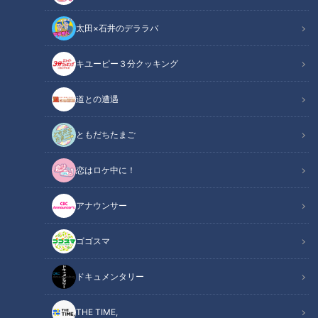
太田×石井のデララバ
キユーピー３分クッキング
健康カプセル！ゲンキの時間
「健康カプセル！ゲンキの時間」アーカイブ
道との遭遇
サマリー
Summary
ともだちたまご
ゲスト:辺見えみり
恋はロケ中に！
ゲンキスチューデント:谷まりあ
ゲンキリサーチャー:レギュラー
アナウンサー
ドクター:山下智幸
ゴゴスマ
ケガなどの思わぬ事故のときに大切なのが、応急処置。しか
し、間違った処置をすると治りが遅くなるだけでなく、かえっ
ドキュメンタリー
て状態が悪化する事もあります。今回は、意外と間違っている
THE TIME,
応急処置を徹底リサーチ。夏のレジャーに向けて、正しい応急