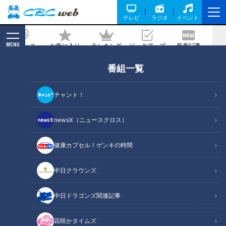
テレビ
ラジオ
イベント
MENU
ニュース
お気に入り
ランキング
ピックアップ
新着記事
CBC MAGAZINE
番組一覧
応急処置
2019/07/14 07:30
チャント！
2019年7月14日放送第364回
newsX（ニュースクロス）
健康カプセル！ゲンキの時間
中日クラウンズ
中日ドラゴンズ関連記事
花咲かタイムズ