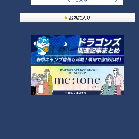
傷の応急処置
お気に入り
＜間違った応急処置＞
・止血のためにタオルなどで縛る
腕などを切ってしまったとき、タオルなどで縛って止血する行
為は、絶対に行わないようにしましょう。医療行為としては正
しいですが、知識と訓練が必要です。
＜正しい応急処置＞
・傷口を手や指で挟むように圧迫する
傷口を水で洗って清潔にし、手や指でしっかりと圧迫してくだ
さい。感染症予防のため、応急処置の際には血液に直接触れな
い事が大切です。使い捨ての手袋がなければ、レジ袋で代用で
きます。
倒れている人を見かけたときの救命処置