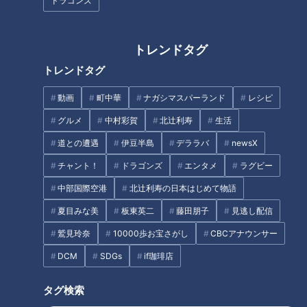
ドラゴンズ
起
ーク
トレンドタグ
トレンドタグ
動画
町中華
ナガシマスパーランド
レシピ
谷繁氏が認めた木下拓が竜
谷繁元信が分析！ドラゴン
の正捕手になるために「ま
ズに外国人正捕手は誕生す
グルメ
中村彩賀
北辻利寿
生活
ずは“信用”。そして“信
るのか？！
中日ドラゴンズ
中日ドラゴンズ
道との遭遇
伊豆半島
デララバ
newsX
頼”を」
サンドラコラム
サンドラコラム
チャント！
ドラゴンズ
エンタメ
ラグビー
2020/09/23 16:50
2020/07/06 16:50
中部国際空港
北辻利寿の日本はじめて物語
中日
サンドラを観られなか
中日ドラ
アリエル・マル
ドラ
った全国のドラ友と共
ゴンズ
ティネス
夏目みな美
板東英二
藤田朋子
見逃し配信
ゴン
有したい番組のコト
鷲見玲奈
10000歩お宝さがし
CBCアナウンサー
ズ
DCM
SDGs
if珈琲店
タグ検索
「2番・アルモンテは良い」
鉄腕岩瀬も「思わず記憶が