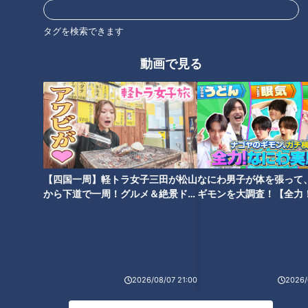
―。谷繁元信氏が与田監督
飛びましたね！」ドラゴン
の超攻撃型オーダーを高評
ズレジェンドのうれし恥ず
タグを検索できます
中日ドラゴンズ
中日ドラゴンズ
価
かし“初めて物語”
サンドラコラム
サンドラコラム
動画で見る
2020/06/08 16:50
2020/06/01 16:50
中日
サンドラを観られなか
中日ドラゴン
アナうんち
ドラ
った全国のドラ友と共
ズ
く
ゴン
有したい番組のコト
ズ
【四国一周】軽トラ女子三田が松山
なにわ男子が体を張って
から下道で一周！グルメ＆絶景ドラ
ギモンを大調査！【全力
「ヒットなしでサヨナラ勝
ドラゴンズ温故知新！
イブ⑳
験部～ナゴヤのギモン、
ち？」「ドラ戦士が甲子園
04「捕手」編～いつになっ
～】
の阪神ファンを沸かせたサ
たら正捕手が決まるのか？
中日ドラゴンズ
中日ドラゴンズ
ヨナラ？」…川上憲伸、立浪
サンドラコラム
ドラ検1級コラム
和義、谷繁元信、井端弘和
2020/05/25 16:50
2019/12/29 10:10
の忘れられないサヨナラゲ
2026/08/07 21:00
2026/
ーム
中日ドラゴン
アナうんち
スポーツ
中日ドラゴンズ
ズ
く