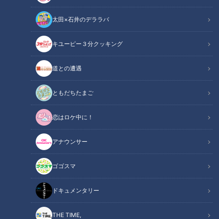
ンズ
ンズ
太田×石井のデララバ
キユーピー３分クッキング
道との遭遇
立浪ドラゴンズ、鍛錬の秋
谷繁今だから話す！ミスタ
季キャンプ終了！様々な改
ードラゴンズ立浪、現役時
ともだちたまご
革に選手も手応えバッチ
代キャンプ笑い話！威風
中日ドラゴンズ
中日ドラゴンズ
リ！
堂々と滞在時間5分で球場を
サンドラコラム
燃えドラch
恋はロケ中に！
去る！
2021/11/29 16:50
2021/09/17 16:00
アナウンサー
中日ドラゴンズ
キャンプ
スポーツ
吉見一起
ゴゴスマ
ドキュメンタリー
THE TIME,