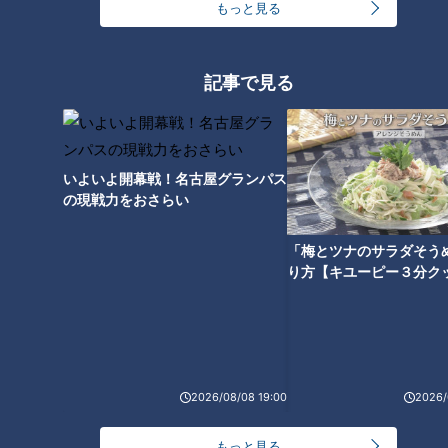
もっと見る
記事で見る
監督経験者・谷繁氏ならで
伊東、中村、谷繁が捕手の
はのススメ。防御率4点台の
心得を惜しみなく伝授！ 竜
いよいよ開幕戦！名古屋グランパス
ドラゴンズ先発投手陣だか
の正捕手を目指し、バズー
中日ドラゴンズ
中日ドラゴンズ
の現戦力をおさらい
らこそ「オープナーをやる
カ加藤が日々牙を磨く！
サンドラコラム
サンドラコラム
意義はある」
2019/08/13 11:10
2019/04/22 10:50
「梅とツナのサラダそう
り方【キユーピー３分ク
中日
サンドラを観られなか
中日
ドラゴンズを愛して半
ドラ
った全国のドラ友と共
ドラ
世紀！竹内茂喜の『野
ゴン
有したい番組のコト
ゴン
球のドテ煮』
ズ
ズ
2026/08/08 19:00
2026/
中日・伊東ヘッド持論の
青い血が流れるファンとし
もっと見る