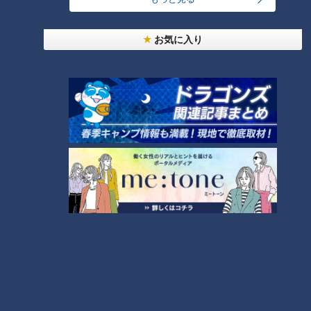
『絶対的正捕手への三か
て～私が選ぶドラゴンズ歴
条』で 懸案の正捕手問題に
代ベストナイン～（29）
中日ドラゴンズ
中日ドラゴンズ
ケリをつける！
お気に入り
サンドラコラム
ドラ検1級コラム
2019/02/25 10:50
2019/01/08 08:10
中日
ドラゴンズを愛して半
中日ドラゴ
愛しのドラゴン
ドラ
世紀！竹内茂喜の『野
ンズ
ズ！
ゴン
球のドテ煮』
ズ
「荒木に勝るセカンドはい
中日ドラゴンズ、後半戦浮
なかった」―。落合元監督
上のカギを握る平田良介、
が語った“荒木雅博の真
ルーキー鈴木博志に谷繁前
中日ドラゴンズ
中日ドラゴンズ
実”。 そして、竜党の懸念
監督が贈った言葉はまさに
サンドラコラム
サンドラコラム
するビシエド、アルモンテ
金言と言えるものだった！
2018/10/08 11:10
2018/07/09 11:10
の去就について谷繁元監督
から衝撃予告が
中日ド
あるドラライターの
中日
ドラゴンズを愛して半
ラゴン
参考書的サンドラ活
ドラ
世紀！竹内茂喜の『野