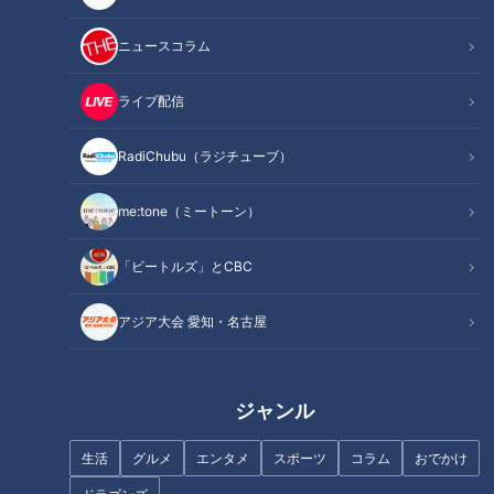
百戦錬磨の谷繁も思わず“ま
カットボールを生み出した
いった！”広島市民球場で一
のは憲伸、幅を広げたのは
ニュースコラム
撃KOされたカップルのつぶ
オレ！他球団から恐れられ
中日ドラゴンズ
中日ドラゴンズ
やき野次
た谷繁の“持ち球を新球に変
燃えドラch
燃えドラch
ライブ配信
える術”
2021/09/02 18:30
2021/08/11 19:30
RadiChubu（ラジチューブ）
スポーツ
吉見一起
スポーツ
吉見一起
me:tone（ミートーン）
「ビートルズ」とCBC
アジア大会 愛知・名古屋
谷繁、吉見が思わずシンク
吉見衝撃発言！“何度殴ろう
ロ！暑さ強烈のナゴヤ球
かと思ったことか” 超一流の
場、口を揃えて出た言葉
策士！名捕手谷繁への思い
中日ドラゴンズ
中日ドラゴンズ
「風が！」
を語る！同級生・浅尾拓也
ジャンル
燃えドラch
燃えドラch
投手コーチ～その2
2021/08/11 18:00
2021/03/16 15:00
生活
グルメ
エンタメ
スポーツ
コラム
おでかけ
スポーツ
吉見一起
吉見一
吉見一起のヨシトー