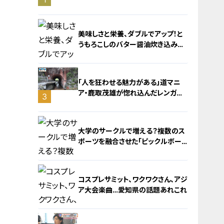
旅！【チャント！特集】
美味しさと栄養、ダブルでアップ！と
うもろこしのバター醤油炊き込みご
飯
「人を狂わせる魅力がある」道マニ
ア・鹿取茂雄が惚れ込んだレンガの
3
橋梁とは？未公開の道3選
2
大学のサークルで増える？複数のス
ポーツを融合させた「ピックルボー
ル」
コスプレサミット、ワクワクさん、アジ
ア大会楽曲…愛知県の話題あれこれ
4