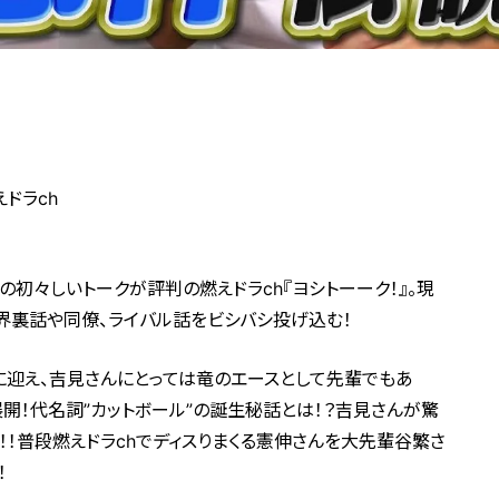
ドラch
初々しいトークが評判の燃えドラch『ヨシトーーク！』。現
界裏話や同僚、ライバル話をビシバシ投げ込む！
に迎え、吉見さんにとっては竜のエースとして先輩でもあ
開！代名詞”カットボール”の誕生秘話とは！？吉見さんが驚
！普段燃えドラchでディスりまくる憲伸さんを大先輩谷繁さ
！