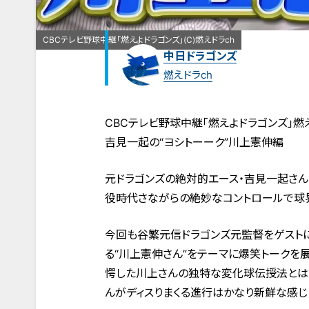
CBCテレビ野球中継「燃えよドラゴンズ」(C)燃えドラch
中日ドラゴンズ
燃えドラch
CBCテレビ野球中継「燃えよドラゴンズ」燃え
吉見一起の“ヨシトーーク”川上憲伸編
元ドラゴンズの絶対的エース・吉見一起さんの
役時代さながらの絶妙なコントロールで球
今回も谷繁元信ドラゴンズ元監督をゲスト
る“川上憲伸さん”をテーマに爆笑トークを展
愕した川上さんの独特な変化球伝授法とは！
んがディスりまくる進行はかなり新鮮な感じ