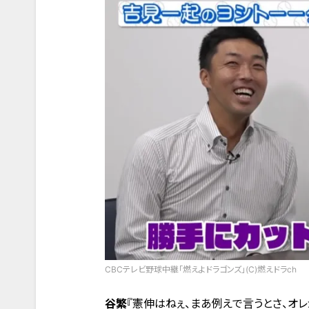
CBCテレビ野球中継「燃えよドラゴンズ」(C)燃えドラch
谷繁
『憲伸はねぇ、まあ例えで言うとさ、オ