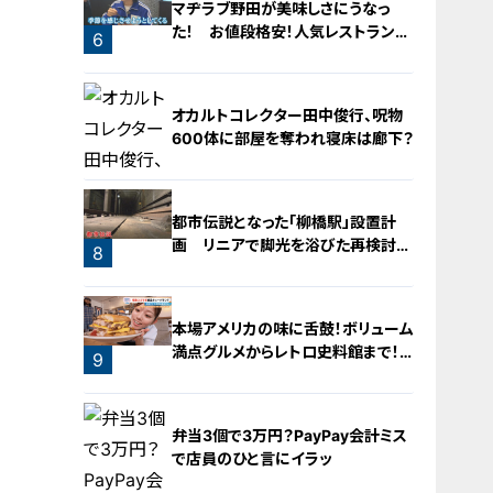
マヂラブ野田が美味しさにうなっ
た！ お値段格安！人気レストランを
6
運営するのは『名古屋辻学園調理専
門学校』の生徒たち
5
オカルトコレクター田中俊行、呪物
600体に部屋を奪われ寝床は廊下？
都市伝説となった「柳橋駅」設置計
画 リニアで脚光を浴びた再検討の
8
機運
7
本場アメリカの味に舌鼓！ボリューム
満点グルメからレトロ史料館まで！
9
愛知・東海市の感動スポット3選
弁当3個で3万円？PayPay会計ミス
で店員のひと言にイラッ