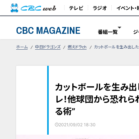
テレビ
ラジオ
イベント・
CBC MAGAZINE
番組一覧
ジ
ホーム
中日ドラゴンズ
燃えドラch
カットボールを生み出した
カットボールを生み出
レ！他球団から恐れら
る術”
2021/09/02 18:30