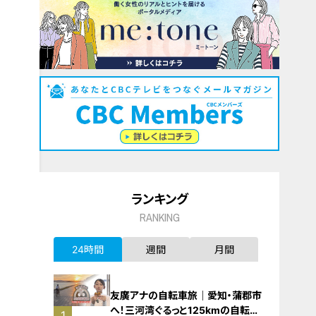
ランキング
RANKING
24時間
週間
月間
友廣アナの自転車旅｜愛知・蒲郡市
へ！三河湾ぐるっと125kmの自転車
1